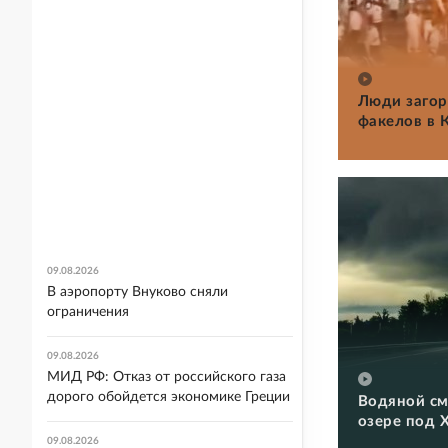
Люди загор
факелов в 
09.08.2026
В аэропорту Внуково сняли
ограничения
09.08.2026
МИД РФ: Отказ от российского газа
дорого обойдется экономике Греции
Водяной см
озере под 
09.08.2026