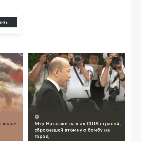
вить
стивале
Мэр Нагасаки назвал США страной,
сбросившей атомную бомбу на
город