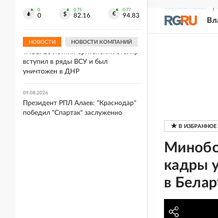
09.08.2026
СВЕЖИЙ НОМЕР
Р
В "Спартаке" высказались о дебюте
0
0.75
0.77
0
82.16
94.83
Вл
Даку
НОВОСТИ
НОВОСТИ КОМПАНИЙ
09.08.2026
ТАСС: 20-летний британский столяр
вступил в ряды ВСУ и был
уничтожен в ДНР
09.08.2026
Президент РПЛ Алаев: "Краснодар"
победил "Спартак" заслуженно
Минобо
кадры у
в Белар