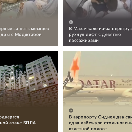
ервые за пять месяцев
В Махачкале из-за перегруз
адры с Моджтабой
рухнул лифт с девятью
пассажирами
одвергся
В аэропорту Сиднея два са
ной атаке БПЛА
едва избежали столкновени
взлетной полосе