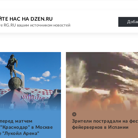
ТЕ НАС НА DZEN.RU
Доба
е RG.RU вашим источником новостей
перед матчем
Зрители пострадали на фе
 "Краснодар" в Москве
фейерверков в Испании
е "Лукойл Арена"