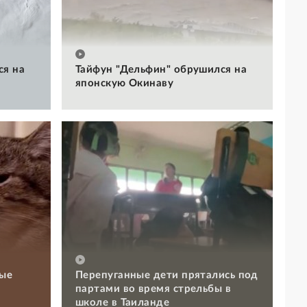
ся на
Тайфун "Дельфин" обрушился на
японскую Окинаву
рые
Перепуганные дети прятались под
партами во время стрельбы в
школе в Таиланде