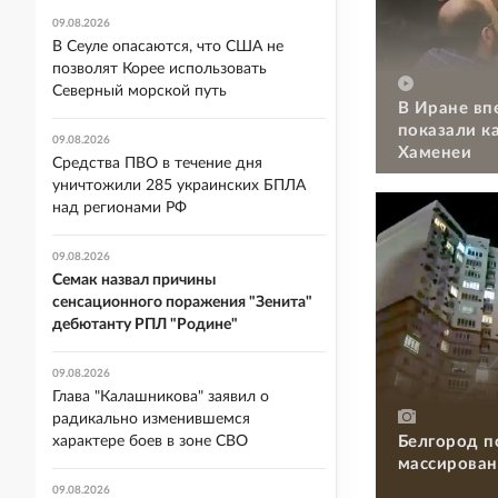
09.08.2026
В Сеуле опасаются, что США не
позволят Корее использовать
Северный морской путь
В Иране вп
показали к
09.08.2026
Хаменеи
Средства ПВО в течение дня
уничтожили 285 украинских БПЛА
над регионами РФ
09.08.2026
Семак назвал причины
сенсационного поражения "Зенита"
дебютанту РПЛ "Родине"
09.08.2026
Глава "Калашникова" заявил о
радикально изменившемся
Белгород п
характере боев в зоне СВО
массирован
09.08.2026