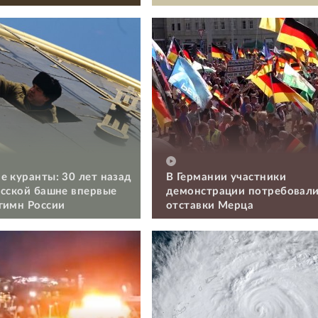
е куранты: 30 лет назад
В Германии участники
асской башне впервые
демонстрации потребовал
гимн России
отставки Мерца