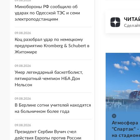
09.08.2026
Минобороны РФ сообщило об
ударах по Одесской ТЭС и семи
ЧИТАЙ
электроподстанциям
Сделайт
09.08.2026
Коц разобрал удар по немецкому
предприятию Kromberg & Schubert в
Житомире
09.08.2026
Умер легендарный баскетболист,
пятикратный чемпион НБА Дон
Нельсон
09.08.2026
В Берлине сотни учителей находятся
на больничном более года
Атмосфера 
09.08.2026
"Спартак" -
Президент Сербии Вучич счел
на стадион
действия Европы против России