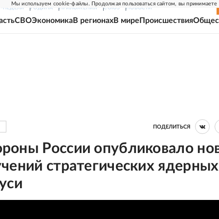
Мы используем cookie-файлы. Продолжая пользоваться сайтом, вы принимаете
Г-НЕДЕЛЯ
РОДИНА
ПРИЛОЖЕНИЯ
СОЮЗ
НОВОСТИ
асть
СВО
Экономика
В регионах
В мире
Происшествия
Общес
ПОДЕЛИТЬСЯ
роны России опубликовало но
чений стратегических ядерных
уси