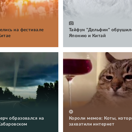
елись на фестивале
Тайфун "Дельфин" обрушил
Китае
Японию и Китай
ерч образовался на
Короли мемов: Коты, кото
Хабаровском
захватили интернет