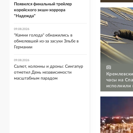
Появился финальный трейлер
корейского экшн-хоррора
"Надежда"
09.08.2026
"Камни голода" обнажились в
обмелевшей из-за засухи Эльбе в
Германии
09.08.2026
Салют, колонны и дроны: Сингапур
отметил День независимости
Кремлевски
масштабным парадом
часы на Сп
исполнили 