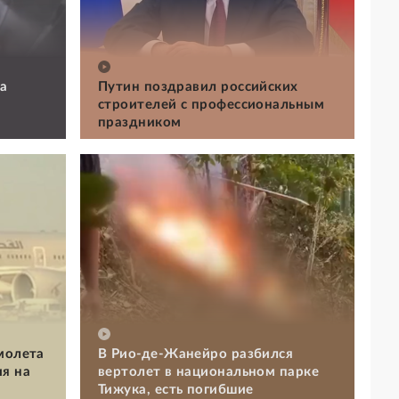
а
Путин поздравил российских
строителей с профессиональным
праздником
молета
В Рио-де-Жанейро разбился
я на
вертолет в национальном парке
Тижука, есть погибшие