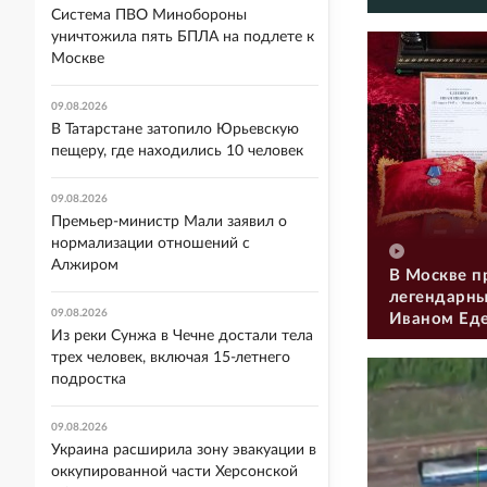
Система ПВО Минобороны
уничтожила пять БПЛА на подлете к
Москве
09.08.2026
В Татарстане затопило Юрьевскую
пещеру, где находились 10 человек
09.08.2026
Премьер-министр Мали заявил о
нормализации отношений с
Алжиром
В Москве п
легендарны
09.08.2026
Иваном Ед
Из реки Сунжа в Чечне достали тела
трех человек, включая 15-летнего
подростка
09.08.2026
Украина расширила зону эвакуации в
оккупированной части Херсонской