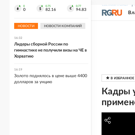
СВЕЖИЙ НОМЕР
Р
0
0.75
0.77
0
82.16
94.83
Вл
16:38
FT: Лидеры стран ЕС опасаются, что
блок не примет новых членов
НОВОСТИ
НОВОСТИ КОМПАНИЙ
16:32
Лидеры сборной России по
гимнастике не получили визы на ЧЕ в
Хорватию
16:19
Золото поднялось в цене выше 4400
долларов за унцию
Кадры 
примен