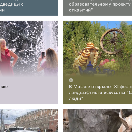
дведицы с
образовательному проекту
ми
открытий"
кве
В Москве открылся XI фест
ландшафтного искусства "
люди"