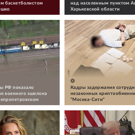
м баскетболистом
над населенным пунктом А
ешко
Харьковской области
ы РФ показало
Кадры задержания сотрудн
е военного эшелона
незаконных криптообменни
непропетровском
"Москва-Сити"