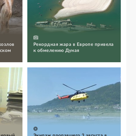
козлов
Рекордная жара в Европе привела
вском
к обмелению Дуная
первый
Экипаж пропавшего 3 августа в