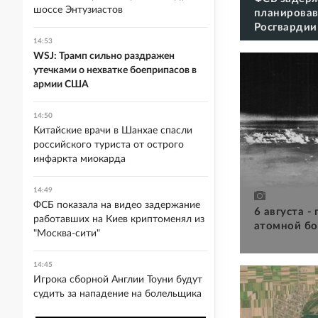
шоссе Энтузиастов
планировав
Росгвардии
14:53
WSJ: Трамп сильно раздражен
утечками о нехватке боеприпасов в
армии США
14:50
Китайские врачи в Шанхае спасли
российского туриста от острого
инфаркта миокарда
14:49
ФСБ показала на видео задержание
6 августа -
работавших на Киев криптоменял из
атомной бо
"Москва-сити"
14:45
Игрока сборной Англии Тоуни будут
судить за нападение на болельщика