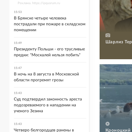
Реклама. https://ipquorum.ru
15:53
В Брянске четыре человека
пострадали при пожаре в складском
помещении
Шарлиз Тер
15:49
Президенту Польши - его трусливые
предки: "Москалей нельзя побить"
15:47
В ночь на 8 августа в Московской
области прогремят грозы
15:43
Суд подтвердил законность ареста
подозреваемого в нападении на
ученого Зезина
15:43
Кроноцкий 
Четверо белгородцев ранены в