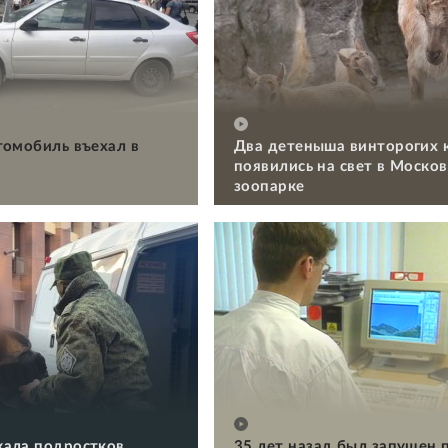
томобиль въехал в
Два детеныша винторогих 
появились на свет в Моско
зоопарке
ала подростков,
35 лет назад был запущен 