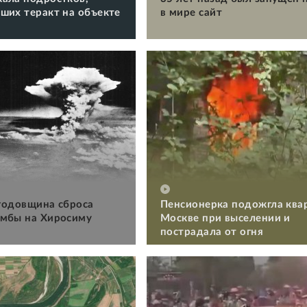
ших теракт на объекте
в мире сайт
 годовщина сброса
Пенсионерка подожгла ква
мбы на Хиросиму
Москве при выселении и
пострадала от огня