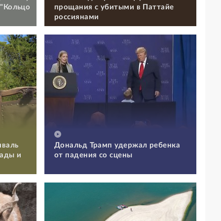
 "Кольцо
прощания с убитыми в Паттайе
россиянами
иваль
Дональд Трамп удержал ребенка
Сады и
от падения со сцены