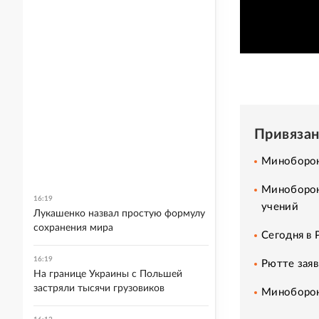
Привяза
Миноборон
Миноборон
16:19
учений
Лукашенко назвал простую формулу
сохранения мира
Сегодня в 
16:19
Рютте заяв
На границе Украины с Польшей
застряли тысячи грузовиков
Минобороны