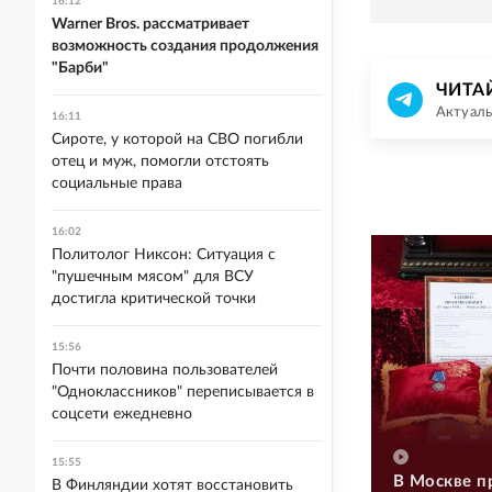
16:12
Warner Bros. рассматривает
возможность создания продолжения
"Барби"
ЧИТА
Актуаль
16:11
Сироте, у которой на СВО погибли
отец и муж, помогли отстоять
социальные права
16:02
Политолог Никсон: Ситуация с
"пушечным мясом" для ВСУ
достигла критической точки
15:56
Почти половина пользователей
"Одноклассников" переписывается в
соцсети ежедневно
15:55
В Москве п
В Финляндии хотят восстановить