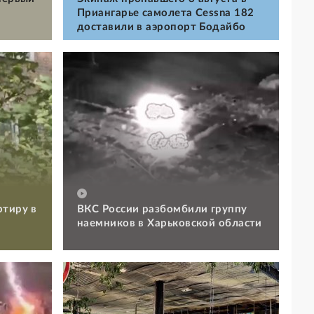
Приангарье самолета Cessna 182
доставили в аэропорт Бодайбо
ртиру в
ВКС России разбомбили группу
наемников в Харьковской области