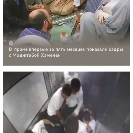
В Иране впервые за пять месяцев показали кадры
с Моджтабой Хаменеи