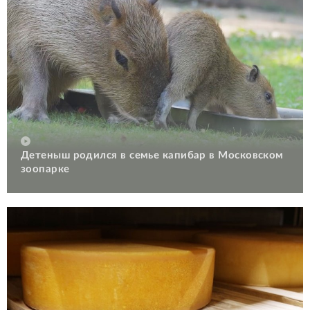
Детеныш родился в семье капибар в Московском
зоопарке