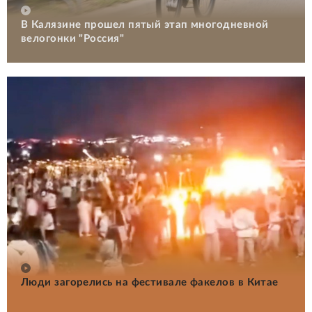
В Калязине прошел пятый этап многодневной
велогонки "Россия"
Люди загорелись на фестивале факелов в Китае