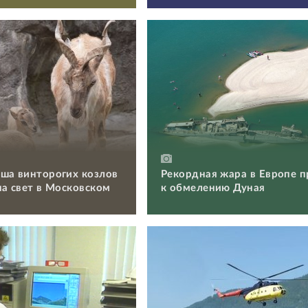
ша винторогих козлов
Рекордная жара в Европе п
на свет в Московском
к обмелению Дуная