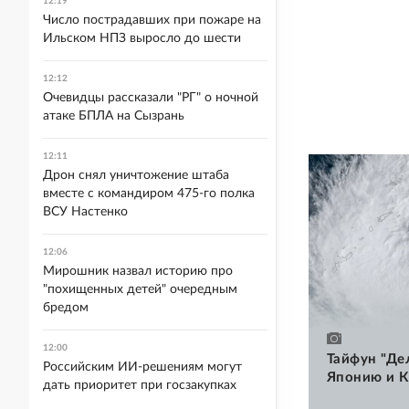
12:19
Число пострадавших при пожаре на
Ильском НПЗ выросло до шести
12:12
Очевидцы рассказали "РГ" о ночной
атаке БПЛА на Сызрань
12:11
Дрон снял уничтожение штаба
вместе с командиром 475-го полка
ВСУ Настенко
12:06
Мирошник назвал историю про
"похищенных детей" очередным
бредом
12:00
Тайфун "Де
Российским ИИ-решениям могут
Японию и К
дать приоритет при госзакупках