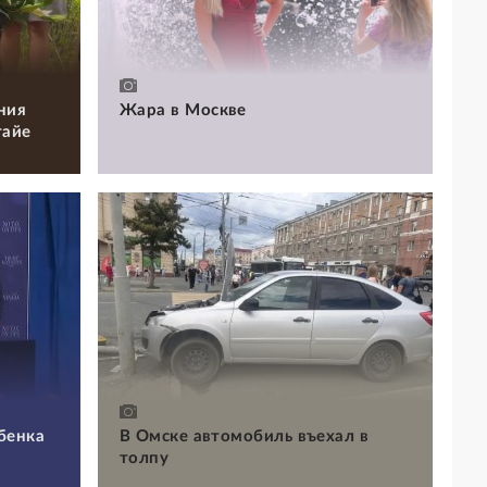
ния
Жара в Москве
тайе
бенка
В Омске автомобиль въехал в
толпу