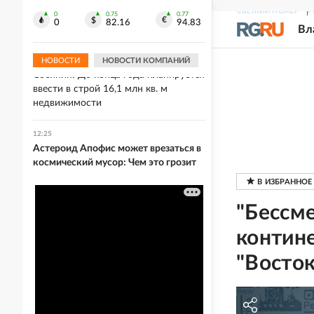
12:26
СВЕЖИЙ НОМЕР
Р
Галанин и Газманов выступят в День
0
0.75
0.77
0
82.16
94.83
Вл
города в Нижнем Новгороде
НОВОСТИ
НОВОСТИ КОМПАНИЙ
12:26
Собянин: До конца года планируется
ввести в строй 16,1 млн кв. м
недвижимости
12:25
Астероид Апофис может врезаться в
космический мусор: Чем это грозит
"Бессм
контин
"Восток