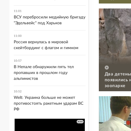
11:01
ВСУ перебросили медийную бригаду
"Эдельвейс" под Харьков
11:00
Россия вернулась в мировой
скейтбординг с флагом и гимном
10:57
В Непале обнаружили пять тел
пропавших в прошлом году
Два детены
альпинистов
появились 
зоопарке
10:52
Welt: Украина больше не может
противостоять ракетным ударам ВС
РФ