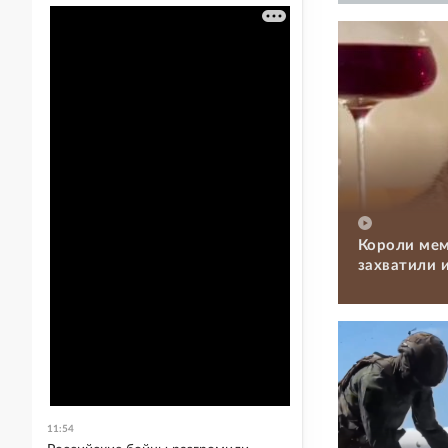
Короли мем
захватили 
11:54