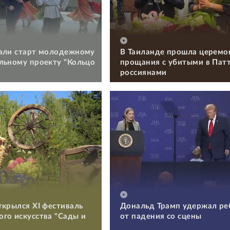
али старт молодежному
В Таиланде прошла церемо
льному проекту "Кольцо
прощания с убитыми в Пат
россиянами
ткрылся XI фестиваль
Дональд Трамп удержал ре
го искусства "Сады и
от падения со сцены