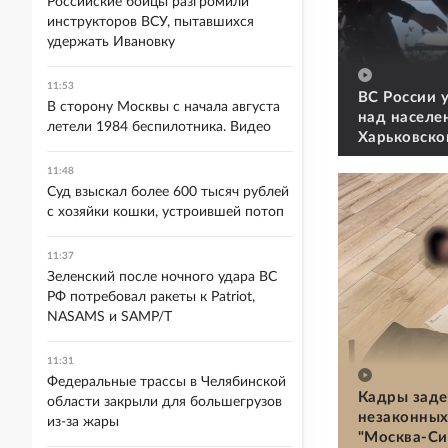
Российские бойцы разгромили
инструкторов ВСУ, пытавшихся
удержать Ивановку
11:53
ВС России 
В сторону Москвы с начала августа
над населе
летели 1984 беспилотника. Видео
Харьковско
11:48
Суд взыскал более 600 тысяч рублей
с хозяйки кошки, устроившей потоп
11:37
Зеленский после ночного удара ВС
РФ потребовал ракеты к Patriot,
NASAMS и SAMP/T
11:31
Федеральные трассы в Челябинской
Кадры заде
области закрыли для большегрузов
незаконных
из-за жары
"Москва-Си