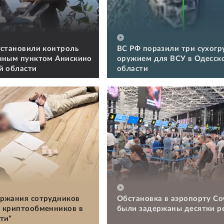
установили контроль
ВС РФ поразили три сухогру
нным пунктом Анискино
оружием для ВСУ в Одесск
й области
области
ржания сотрудников
Обстановка в аэропорту Со
 криптообменников в
были задержаны десятки р
ти"