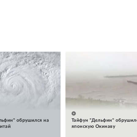
льфин" обрушился на
Тайфун "Дельфин" обрушил
итай
японскую Окинаву