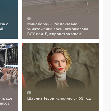
за с
Минобороны РФ показало
ой
уничтожение военного эшелона
ВСУ под Днепропетровском
чи, где
Шарлиз Терон исполнился 51 год
ейсов