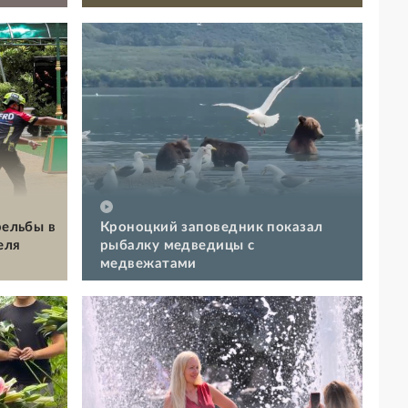
рельбы в
Кроноцкий заповедник показал
еля
рыбалку медведицы с
медвежатами