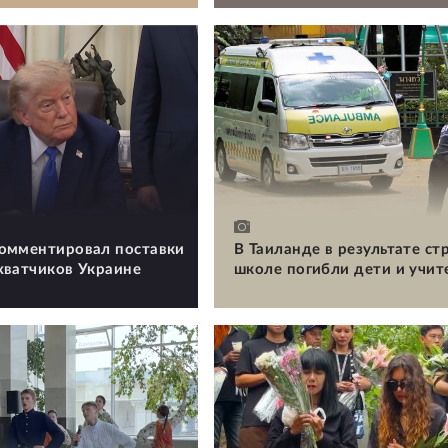
омментировал поставки
В Таиланде в результате ст
хватчиков Украине
школе погибли дети и учит