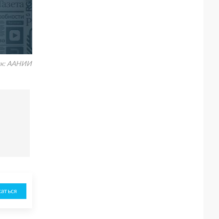
к:
ААНИИ
аться