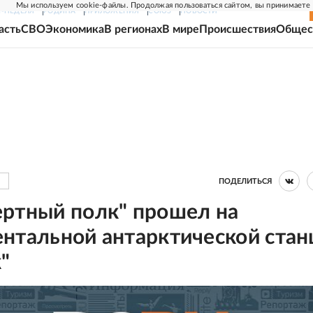
Мы используем cookie-файлы. Продолжая пользоваться сайтом, вы принимаете
Г-НЕДЕЛЯ
РОДИНА
ПРИЛОЖЕНИЯ
СОЮЗ
НОВОСТИ
асть
СВО
Экономика
В регионах
В мире
Происшествия
Общес
ПОДЕЛИТЬСЯ
ертный полк" прошел на
ентальной антарктической стан
"