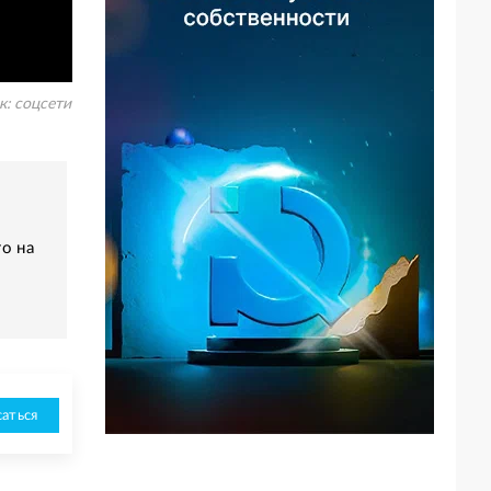
к:
соцсети
о на
аться