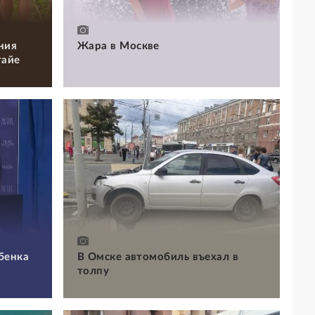
ния
Жара в Москве
тайе
бенка
В Омске автомобиль въехал в
толпу