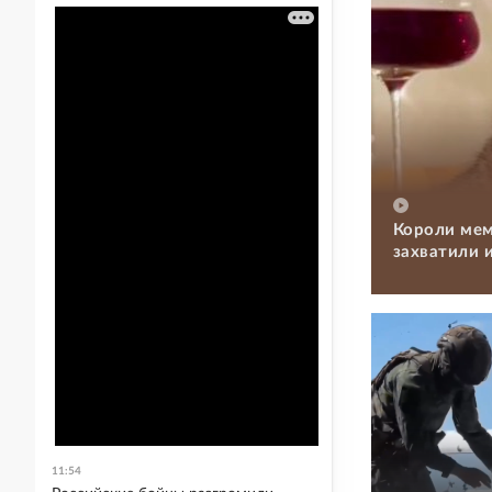
Короли мем
захватили 
11:54