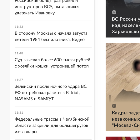
Российские бойцы разгромили
инструкторов ВСУ, пытавшихся
удержать Ивановку
ВС России 
над населе
11:53
Харьковско
В сторону Москвы с начала августа
летели 1984 беспилотника. Видео
11:48
Суд взыскал более 600 тысяч рублей
с хозяйки кошки, устроившей потоп
11:37
Зеленский после ночного удара ВС
РФ потребовал ракеты к Patriot,
NASAMS и SAMP/T
Кадры заде
11:31
незаконных
Федеральные трассы в Челябинской
"Москва-Си
области закрыли для большегрузов
из-за жары