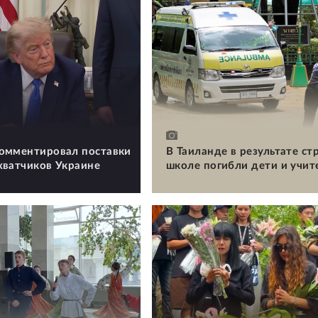
омментировал поставки
В Таиланде в результате ст
хватчиков Украине
школе погибли дети и учит