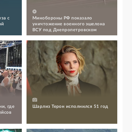
за с
Минобороны РФ показало
ой
уничтожение военного эшелона
ВСУ под Днепропетровском
чи, где
Шарлиз Терон исполнился 51 год
ейсов