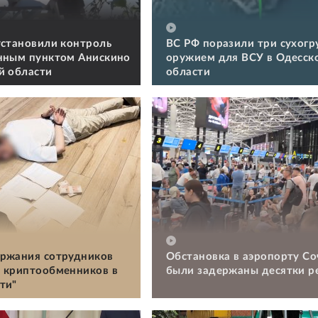
установили контроль
ВС РФ поразили три сухогру
нным пунктом Анискино
оружием для ВСУ в Одесск
й области
области
ржания сотрудников
Обстановка в аэропорту Со
 криптообменников в
были задержаны десятки р
ти"