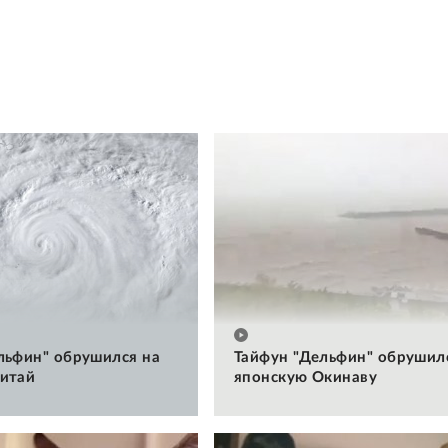
льфин" обрушился на
Тайфун "Дельфин" обрушил
итай
японскую Окинаву