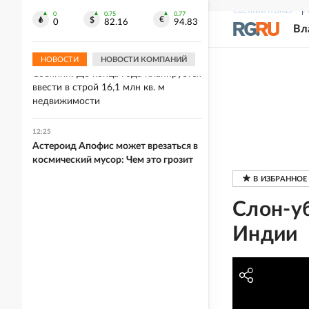
12:26
СВЕЖИЙ НОМЕР
Р
Галанин и Газманов выступят в День
0
0.75
0.77
0
82.16
94.83
Вл
города в Нижнем Новгороде
НОВОСТИ
НОВОСТИ КОМПАНИЙ
12:26
Собянин: До конца года планируется
ввести в строй 16,1 млн кв. м
недвижимости
12:25
Астероид Апофис может врезаться в
космический мусор: Чем это грозит
Слон-уб
Индии