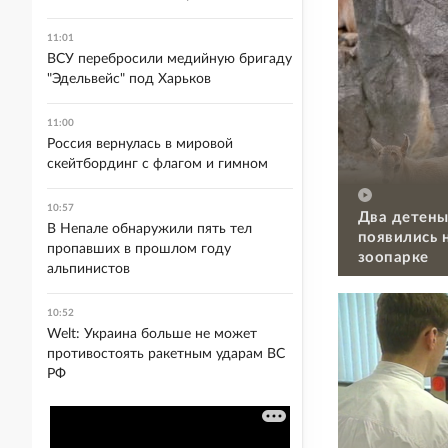
11:01
ВСУ перебросили медийную бригаду
"Эдельвейс" под Харьков
11:00
Россия вернулась в мировой
скейтбординг с флагом и гимном
10:57
Два детены
В Непале обнаружили пять тел
появились 
пропавших в прошлом году
зоопарке
альпинистов
10:52
Welt: Украина больше не может
противостоять ракетным ударам ВС
РФ