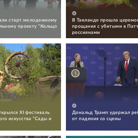
али старт молодежному
В Таиланде прошла церемо
льному проекту "Кольцо
прощания с убитыми в Пат
россиянами
ткрылся XI фестиваль
Дональд Трамп удержал ре
го искусства "Сады и
от падения со сцены