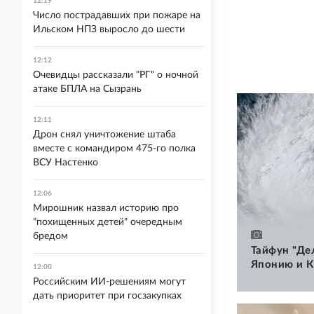
12:19
Число пострадавших при пожаре на
Ильском НПЗ выросло до шести
12:12
Очевидцы рассказали "РГ" о ночной
атаке БПЛА на Сызрань
12:11
Дрон снял уничтожение штаба
вместе с командиром 475-го полка
ВСУ Настенко
12:06
Мирошник назвал историю про
"похищенных детей" очередным
бредом
Тайфун "Де
Японию и К
12:00
Российским ИИ-решениям могут
дать приоритет при госзакупках