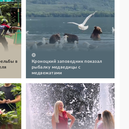
рельбы в
Кроноцкий заповедник показал
еля
рыбалку медведицы с
медвежатами