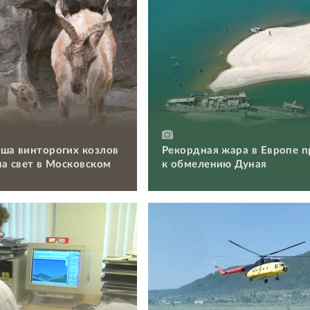
ша винторогих козлов
Рекордная жара в Европе п
на свет в Московском
к обмелению Дуная