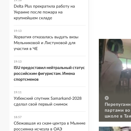
19:16
Delta Plus прекратила работу на
Украине после пожара на
крупнейшем складе
19:13
Хорватия отказалась выдать визы
Мельниковой и Листуновой для
участия в ЧЕ
19:13
ISU предоставил нейтральный статус
российским фигуристам. Имена
спортсменов
19:11
Узбекский спутник Samarkand-2028
Перепуганн
сделал свой первый снимок
партами во
школе в Та
18:57
Сбежавшая из скам-центра в Мьянме
россиянка исчезла в ОАЭ