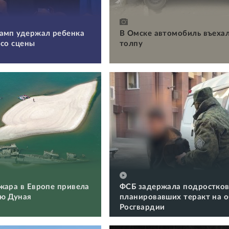
амп удержал ребенка
В Омске автомобиль въехал
 со сцены
толпу
жара в Европе привела
ФСБ задержала подростков
ю Дуная
планировавших теракт на 
Росгвардии