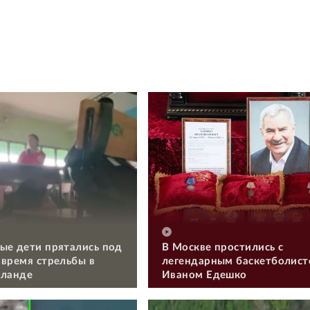
ые дети прятались под
В Москве простились с
 время стрельбы в
легендарным баскетболис
иланде
Иваном Едешко