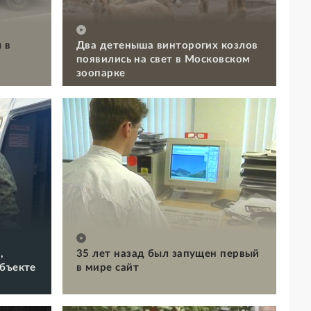
 в
Два детеныша винторогих козлов
появились на свет в Московском
зоопарке
,
35 лет назад был запущен первый
объекте
в мире сайт