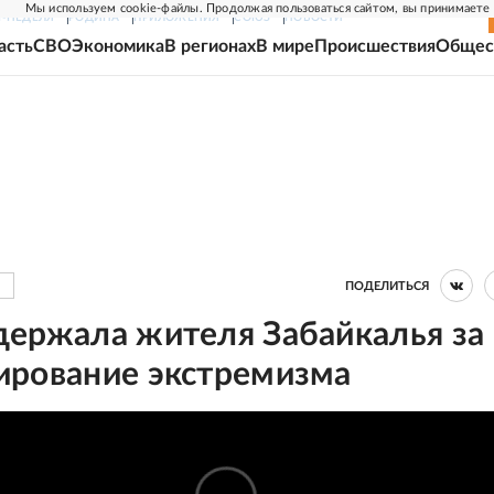
Мы используем cookie-файлы. Продолжая пользоваться сайтом, вы принимаете
Г-НЕДЕЛЯ
РОДИНА
ПРИЛОЖЕНИЯ
СОЮЗ
НОВОСТИ
асть
СВО
Экономика
В регионах
В мире
Происшествия
Общес
ПОДЕЛИТЬСЯ
держала жителя Забайкалья за
ирование экстремизма