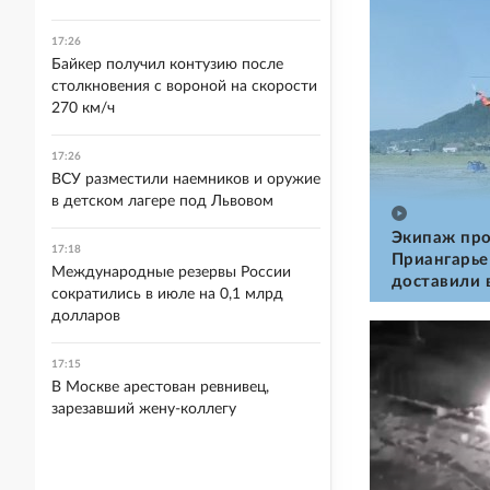
17:26
Байкер получил контузию после
столкновения с вороной на скорости
270 км/ч
17:26
ВСУ разместили наемников и оружие
в детском лагере под Львовом
Экипаж про
17:18
Приангарье
Международные резервы России
доставили 
сократились в июле на 0,1 млрд
долларов
17:15
В Москве арестован ревнивец,
зарезавший жену-коллегу