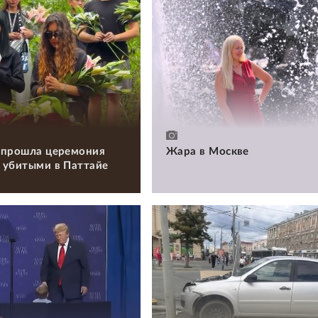
 прошла церемония
Жара в Москве
 убитыми в Паттайе
и