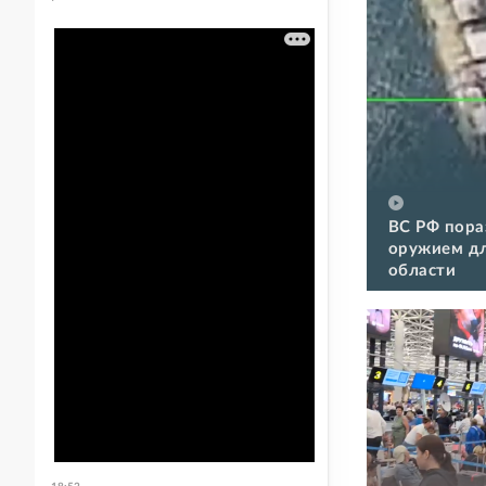
ВС РФ пора
оружием дл
области