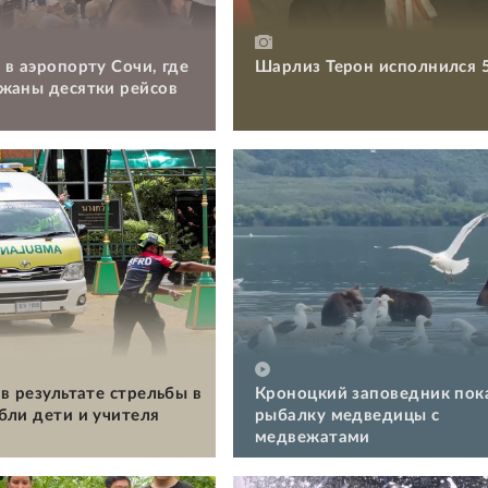
 в аэропорту Сочи, где
Шарлиз Терон исполнился 
жаны десятки рейсов
в результате стрельбы в
Кроноцкий заповедник пок
бли дети и учителя
рыбалку медведицы с
медвежатами