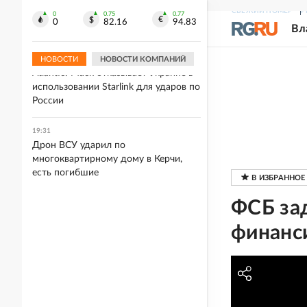
В Вологодской области
СВЕЖИЙ НОМЕР
Р
благоустроили прибрежную зону
0
0.75
0.77
0
82.16
94.83
Вл
Шекснинского водохранилища
НОВОСТИ
НОВОСТИ КОМПАНИЙ
19:34
Atlantic: Маск отказывает Украине в
использовании Starlink для ударов по
России
19:31
Дрон ВСУ ударил по
многоквартирному дому в Керчи,
есть погибшие
ФСБ за
финанс