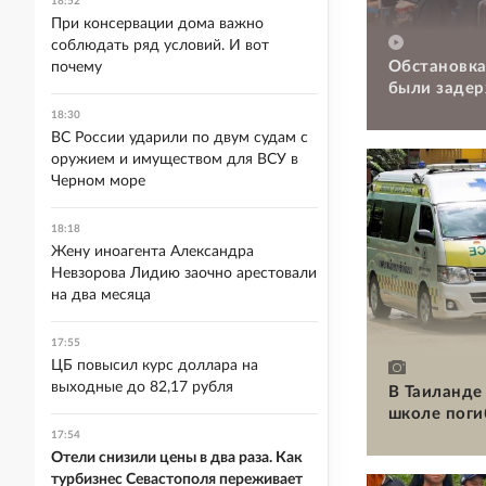
18:52
При консервации дома важно
соблюдать ряд условий. И вот
Обстановка
почему
были задер
18:30
ВС России ударили по двум судам с
оружием и имуществом для ВСУ в
Черном море
18:18
Жену иноагента Александра
Невзорова Лидию заочно арестовали
на два месяца
17:55
ЦБ повысил курс доллара на
выходные до 82,17 рубля
В Таиланде 
школе поги
17:54
Отели снизили цены в два раза. Как
турбизнес Севастополя переживает