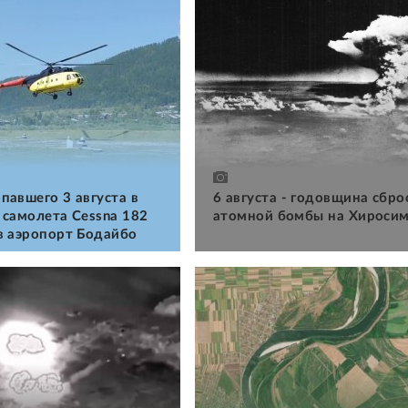
павшего 3 августа в
6 августа - годовщина сбро
 самолета Cessna 182
атомной бомбы на Хироси
в аэропорт Бодайбо