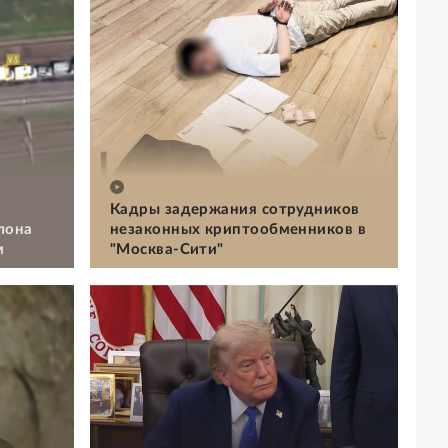
Кадры задержания сотрудников
лона
незаконных криптообменников в
м
"Москва-Сити"