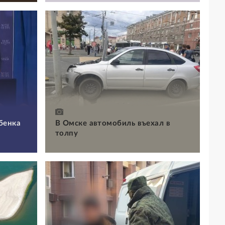
бенка
В Омске автомобиль въехал в
толпу