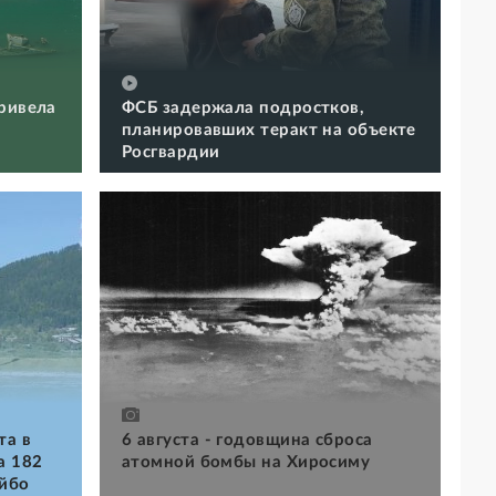
ривела
ФСБ задержала подростков,
планировавших теракт на объекте
Росгвардии
та в
6 августа - годовщина сброса
a 182
атомной бомбы на Хиросиму
айбо