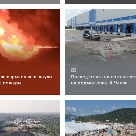
военкомат
сле взрывов вспыхнули
Последствия ночного нале
е пожары
на подмосковный Чехов