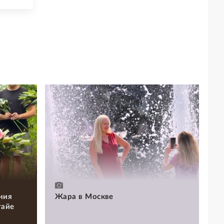
ния
Жара в Москве
тайе