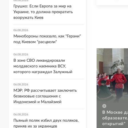
06.08.2026
Грушко: Если Европа за мир на
Украине, то должна прекратить
вооружать Киев
06.08.2026
Минобороны показало, как "Герани"
под Киевом "расцвели"
06.08.2026
В зоне СВО ликвидировали
молдавского наемника ВСУ,
которого награждал Залужный
06.08.2026
МЭР: РФ рассчитывает заключить
безвизовые соглашения с
Индонезией и Малайзией
В Москве д
06.08.2026
образовате
Пьяный поляк избил двух поляков,
открытий"
приняв их за украинцев