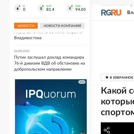
06.08.2026
СВЕЖИЙ НОМЕР
Р
Руслан Терновой стал чемпионом
0
0.47
0.86
0
81.4
94.05
Вл
Европы в прыжках с вышки
НОВОСТИ
НОВОСТИ КОМПАНИЙ
06.08.2026
Акулу заметили в 36 километрах от
Владивостока
06.08.2026
Путин заслушал доклад командира
76-й дивизии ВДВ об обстановке на
добропольском направлении
Какой с
которы
спорто