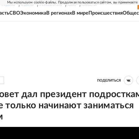
Мы используем cookie-файлы. Продолжая пользоваться сайтом, вы принимаете
Г-НЕДЕЛЯ
РОДИНА
ПРИЛОЖЕНИЯ
СОЮЗ
НОВОСТИ
асть
СВО
Экономика
В регионах
В мире
Происшествия
Общес
ПОДЕЛИТЬСЯ
овет дал президент подростка
е только начинают заниматься
м