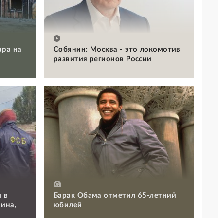
ара на
Собянин: Москва - это локомотив
развития регионов России
 в
Барак Обама отметил 65-летний
ина,
юбилей