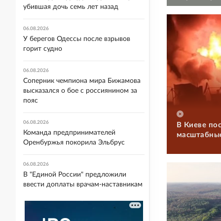
убившая дочь семь лет назад
06.08.2026
У берегов Одессы после взрывов
горит судно
06.08.2026
Соперник чемпиона мира Бижамова
высказался о бое с россиянином за
пояс
06.08.2026
В Киеве по
Команда предпринимателей
масштабны
Оренбуржья покорила Эльбрус
06.08.2026
В "Единой России" предложили
ввести доплаты врачам-наставникам