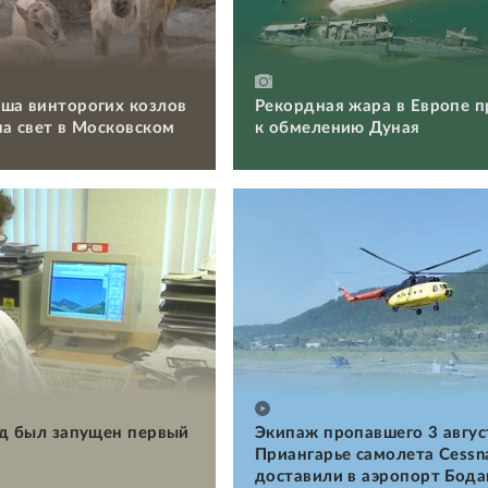
ша винторогих козлов
Рекордная жара в Европе п
на свет в Московском
к обмелению Дуная
ад был запущен первый
Экипаж пропавшего 3 авгус
Приангарье самолета Cessn
доставили в аэропорт Бод