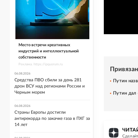
Место встречи креативных
индустрий и интеллектуальной
собственности
Реклама. https://ipquorum.ru
Привяза
06.08.2026
Средства ПВО сбили за день 281
Путин назв
дрон ВСУ над регионами России и
Черным морем
Путин дал
06.08.2026
Страны Европы достигли
антирекорда по закачке газа в ПХГ за
14 лет
ЧИТАЙ
Сделайт