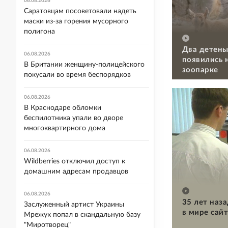
06.08.2026
Саратовцам посоветовали надеть
маски из-за горения мусорного
полигона
Два детены
06.08.2026
появились 
В Британии женщину-полицейского
зоопарке
покусали во время беспорядков
06.08.2026
В Краснодаре обломки
беспилотника упали во дворе
многоквартирного дома
06.08.2026
Wildberries отключил доступ к
домашним адресам продавцов
06.08.2026
35 лет наз
Заслуженный артист Украины
в мире сайт
Мрежук попал в скандальную базу
"Миротворец"