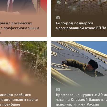
равил российских
Белгород подвергся
 с профессиональным
массированной атаке БПЛА
м
анейро разбился
Кремлевские куранты: 30 л
 национальном парке
часы на Спасской башне вп
ть погибшие
исполнили гимн России