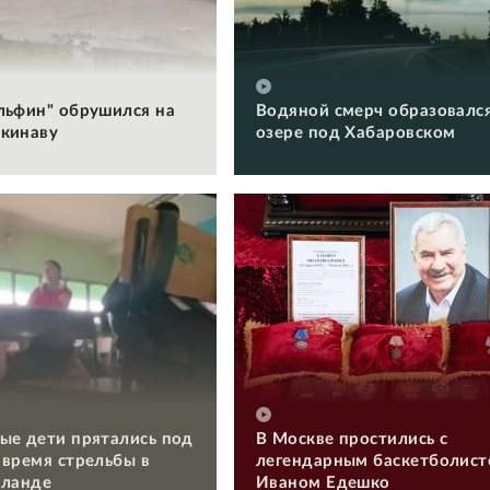
льфин" обрушился на
Водяной смерч образовался
кинаву
озере под Хабаровском
ые дети прятались под
В Москве простились с
 время стрельбы в
легендарным баскетболис
иланде
Иваном Едешко