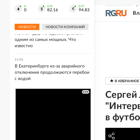
11:17
СВЕЖИЙ НОМЕР
Р
В Северной Осетии прогнозируется
0
0.75
0.77
0
82.16
94.83
Вл
разлив рек и сход селей
НОВОСТИ
НОВОСТИ КОМПАНИЙ
11:16
Ночной удар по Одессе признали
одним из самых мощных. Что
известно
11:03
В Екатеринбурге из-за аварийного
отключения продолжаются перебои
с водой
Сергей
"Интер
в футб