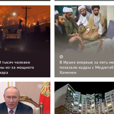
0 тысяч человек
В Иране впервые за пять м
ны из-за мощного
показали кадры с Моджтаб
жара
Хаменеи