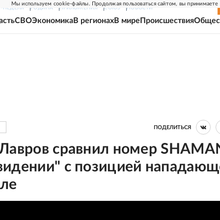
Мы используем cookie-файлы. Продолжая пользоваться сайтом, вы принимаете
Г-НЕДЕЛЯ
РОДИНА
ПРИЛОЖЕНИЯ
СОЮЗ
НОВОСТИ
асть
СВО
Экономика
В регионах
В мире
Происшествия
Общес
ПОДЕЛИТЬСЯ
 Лавров сравнил номер SHAMA
видении" с позицией нападающ
оле