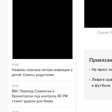
Сергей Л
Привяза
11:02
На пресс-
Названы опасные летние инфекции у
детей. Советы родителям
Лавров ср
в футболе
10:56
Bild: Переход Славянска и
Краматорска под контроль ВС РФ
станет ударом для Киева