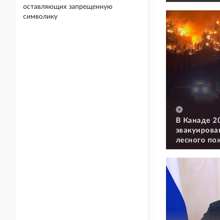
оставляющих запрещенную
символику
В Канаде 2
эвакуирова
лесного по