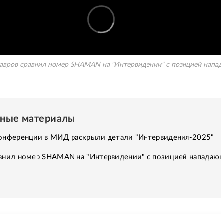
авров сравнил номер SHAMAN на "Интервидении" с позицией напа
нные материалы
конференции в МИД раскрыли детали "Интервидения-2025"
авнил номер SHAMAN на "Интервидении" с позицией напада