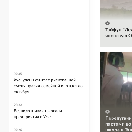
Тайфун "Де
японскую О
09:35
Хуснуллин считает рискованной
смену правил семейной ипотеки до
октября
09:33
Беспилотники атаковали
предприятия в Уфе
Перепуганн
партами во
школе в Та
09:26