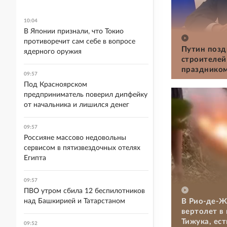
10:04
В Японии признали, что Токио
противоречит сам себе в вопросе
Путин позд
ядерного оружия
строителей
празднико
09:57
Под Красноярском
предприниматель поверил дипфейку
от начальника и лишился денег
09:57
Россияне массово недовольны
сервисом в пятизвездочных отелях
Египта
09:57
ПВО утром сбила 12 беспилотников
В Рио-де-Ж
над Башкирией и Татарстаном
вертолет в
Тижука, ес
09:52