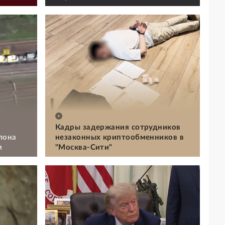
Кадры задержания сотрудников
лона
незаконных криптообменников в
м
"Москва-Сити"