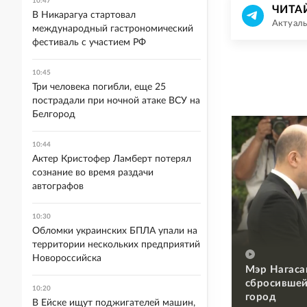
10:47
ЧИТА
В Никарагуа стартовал
Актуаль
международный гастрономический
фестиваль с участием РФ
10:45
Три человека погибли, еще 25
пострадали при ночной атаке ВСУ на
Белгород
10:44
Актер Кристофер Ламберт потерял
сознание во время раздачи
автографов
10:30
Обломки украинских БПЛА упали на
территории нескольких предприятий
Новороссийска
Мэр Нагаса
сбросившей
10:20
город
В Ейске ищут поджигателей машин,