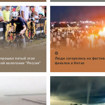
 прошел пятый этап
Люди загорелись на фестив
ой велогонки "Россия"
факелов в Китае