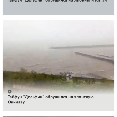
Тайфун "Дельфин" обрушился на Японию и Китай
Тайфун "Дельфин" обрушился на японскую
Окинаву