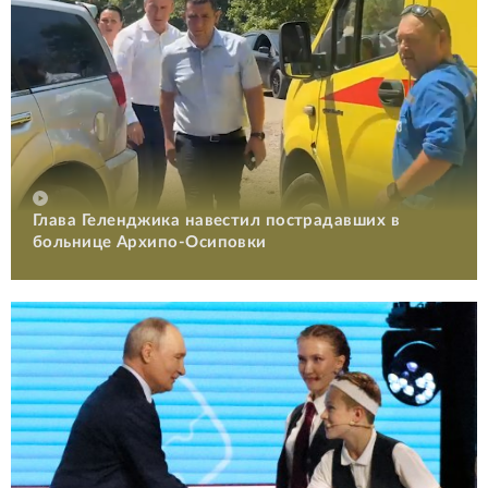
Глава Геленджика навестил пострадавших в
больнице Архипо-Осиповки