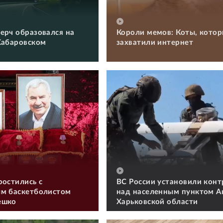
ерч образовался на
Короли мемов: Коты, кото
Хабаровском
захватили интернет
ростились с
ВС России установили конт
м баскетболистом
над населенным пунктом А
ешко
Харьковской области