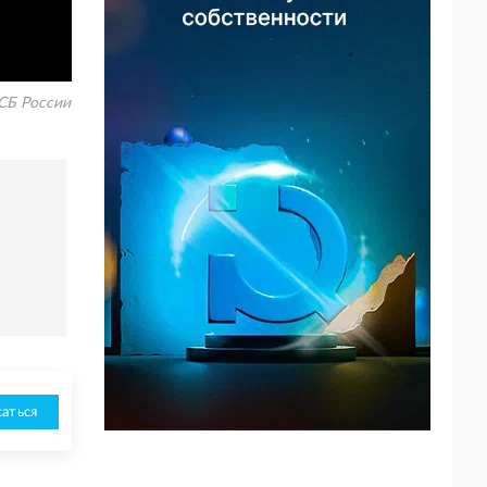
Б России
аться