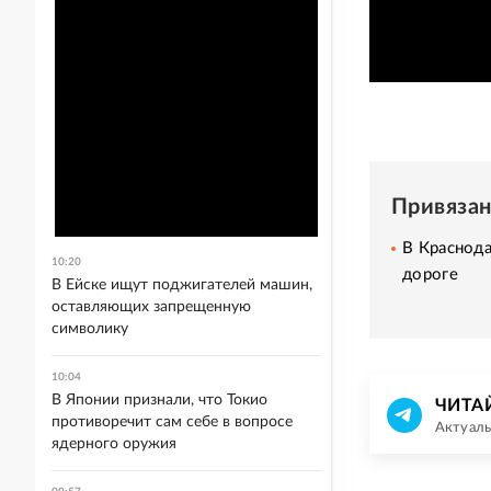
Привяза
В Краснода
10:20
дороге
В Ейске ищут поджигателей машин,
оставляющих запрещенную
символику
10:04
В Японии признали, что Токио
ЧИТА
противоречит сам себе в вопросе
Актуаль
ядерного оружия