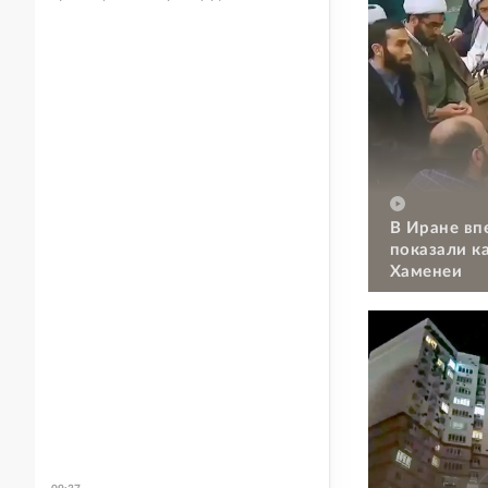
В Иране вп
показали к
Хаменеи