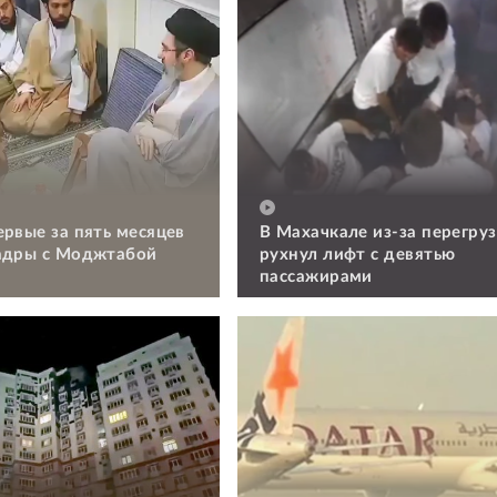
ервые за пять месяцев
В Махачкале из-за перегруз
адры с Моджтабой
рухнул лифт с девятью
пассажирами