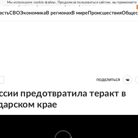
Мы используем cookie-файлы. Продолжая пользоваться сайтом, вы принимаете
Г-НЕДЕЛЯ
РОДИНА
ПРИЛОЖЕНИЯ
СОЮЗ
НОВОСТИ
асть
СВО
Экономика
В регионах
В мире
Происшествия
Общес
ПОДЕЛИТЬСЯ
сии предотвратила теракт в
дарском крае