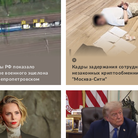
ы РФ показало
Кадры задержания сотрудн
е военного эшелона
незаконных криптообменни
непропетровском
"Москва-Сити"