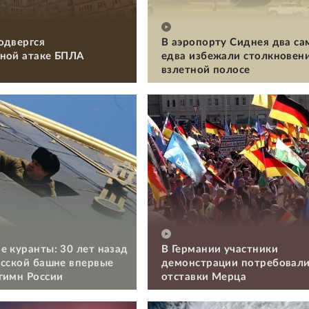
одвергся
В аэропорту Сиднея два са
ной атаке БПЛА
едва избежали столкновени
взлетной полосе
е куранты: 30 лет назад
В Германии участники
асской башне впервые
демонстрации потребовал
гимн России
отставки Мерца