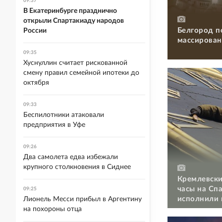
09:37
В Екатеринбурге празднично
открыли Спартакиаду народов
Белгород п
России
массирован
09:35
Хуснуллин считает рискованной
смену правил семейной ипотеки до
октября
09:33
Беспилотники атаковали
предприятия в Уфе
09:26
Два самолета едва избежали
крупного столкновения в Сиднее
Кремлевски
часы на Сп
09:25
исполнили 
Лионель Месси прибыл в Аргентину
на похороны отца