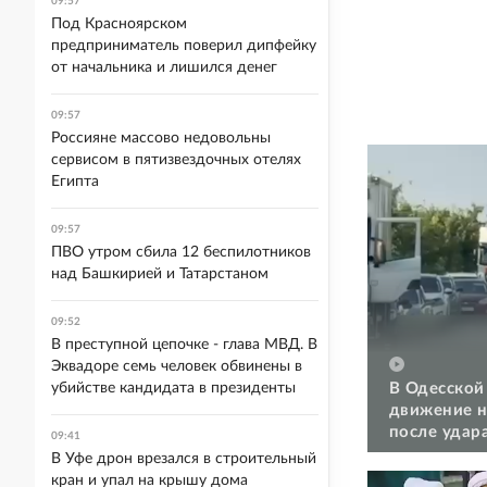
09:57
Под Красноярском
предприниматель поверил дипфейку
от начальника и лишился денег
09:57
Россияне массово недовольны
сервисом в пятизвездочных отелях
Египта
09:57
ПВО утром сбила 12 беспилотников
над Башкирией и Татарстаном
09:52
В преступной цепочке - глава МВД. В
Эквадоре семь человек обвинены в
В Одесской
убийстве кандидата в президенты
движение н
после удар
09:41
В Уфе дрон врезался в строительный
кран и упал на крышу дома