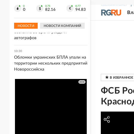
пострадали при ночной атаке ВСУ на
СВЕЖИЙ НОМЕР
Р
Белгород
0
0.75
0.77
0
82.16
94.83
Вл
10:44
Актер Кристофер Ламберт потерял
НОВОСТИ
НОВОСТИ КОМПАНИЙ
сознание во время раздачи
автографов
10:30
Обломки украинских БПЛА упали на
территории нескольких предприятий
Новороссийска
ФСБ Рос
Красно