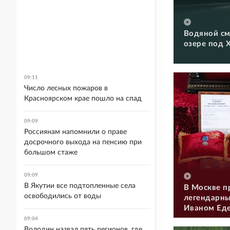
Водяной см
озере под 
09:11
Число лесных пожаров в
Красноярском крае пошло на спад
09:09
Россиянам напомнили о праве
досрочного выхода на пенсию при
большом стаже
09:09
В Якутии все подтопленные села
В Москве п
освободились от воды
легендарны
Иваном Ед
09:04
Володин назвал пять регионов, где