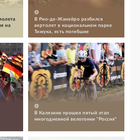
молета
В Рио-де-Жанейро разбился
я на
вертолет в национальном парке
Тижука, есть погибшие
В Калязине прошел пятый этап
и
многодневной велогонки "Россия"