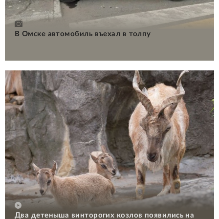
В Омске автомобиль въехал в толпу
Два детеныша винторогих козлов появились на