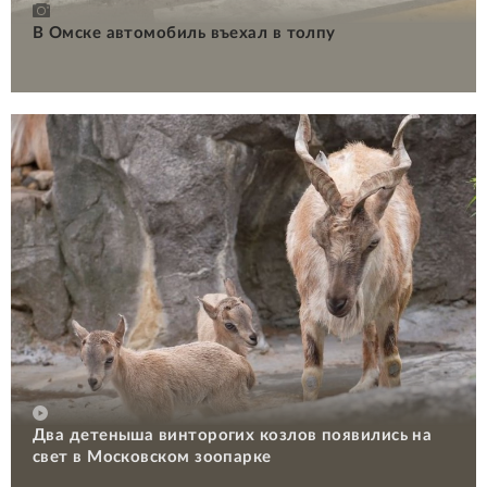
В Омске автомобиль въехал в толпу
Два детеныша винторогих козлов появились на
свет в Московском зоопарке