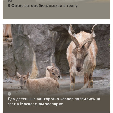
В Омске автомобиль въехал в толпу
Два детеныша винторогих козлов появились на
свет в Московском зоопарке