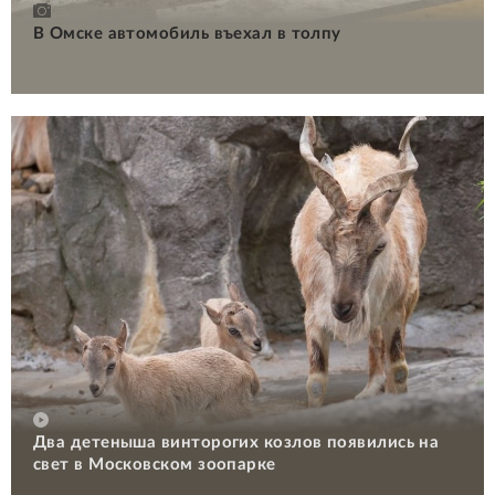
В Омске автомобиль въехал в толпу
Два детеныша винторогих козлов появились на
свет в Московском зоопарке