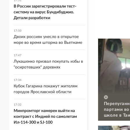
17:51
В России зарегистрировали тест-
систему на вирус Бундибуджио.
Детали разработки
17:50
Двоих россиян унесло в открытое
море во время шторма во Вьетнаме
17:47
Лукашенко призвал покупать избы в
"осиротевших" деревнях
17:34
Кубок Гагарина покажут жителям
городов Ярославской области
Перепуганн
17:32
партами во
Минпромторг намерен выйти на
школе в Та
контракт с Индией по самолетам
Ил-114-300 и SJ-100