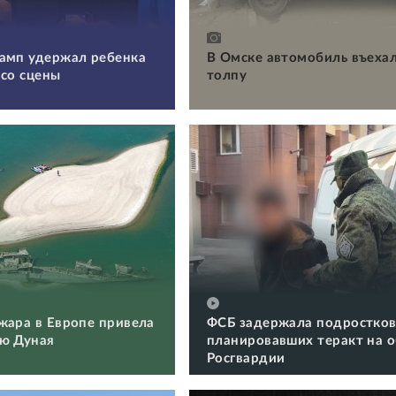
амп удержал ребенка
В Омске автомобиль въехал
 со сцены
толпу
жара в Европе привела
ФСБ задержала подростков
ю Дуная
планировавших теракт на 
Росгвардии