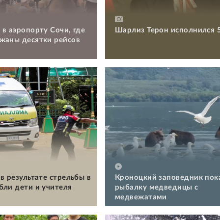
 в аэропорту Сочи, где
Шарлиз Терон исполнился 
жаны десятки рейсов
в результате стрельбы в
Кроноцкий заповедник пок
бли дети и учителя
рыбалку медведицы с
медвежатами