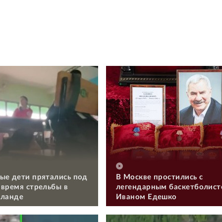
ые дети прятались под
В Москве простились с
 время стрельбы в
легендарным баскетболис
иланде
Иваном Едешко