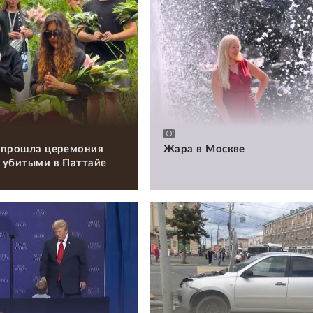
 прошла церемония
Жара в Москве
 убитыми в Паттайе
и