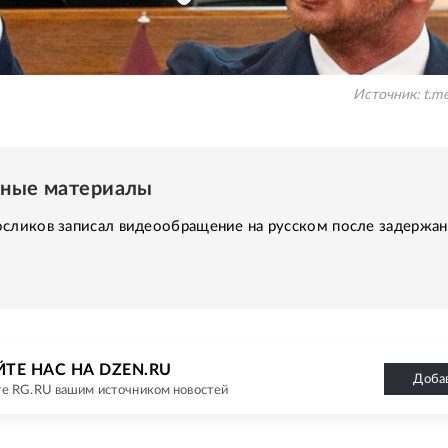
Источник:
t.m
нные материалы
сликов записал видеообращение на русском после задержан
ТЕ НАС НА DZEN.RU
Доба
е RG.RU вашим источником новостей