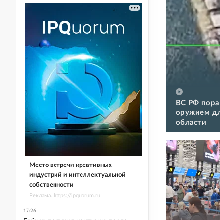
ВС РФ пора
оружием дл
области
Место встречи креативных
индустрий и интеллектуальной
собственности
Реклама. https://ipquorum.ru
17:26