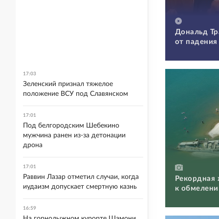
Дональд Тр
от падения
17:03
Зеленский признал тяжелое
положение ВСУ под Славянском
17:01
Под белгородским Шебекино
мужчина ранен из-за детонации
дрона
17:01
Раввин Лазар отметил случаи, когда
Рекордная 
иудаизм допускает смертную казнь
к обмелени
16:59
На горнолыжном курорте Шамони