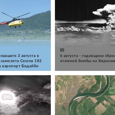
павшего 3 августа в
6 августа - годовщина сбро
 самолета Cessna 182
атомной бомбы на Хироси
в аэропорт Бодайбо