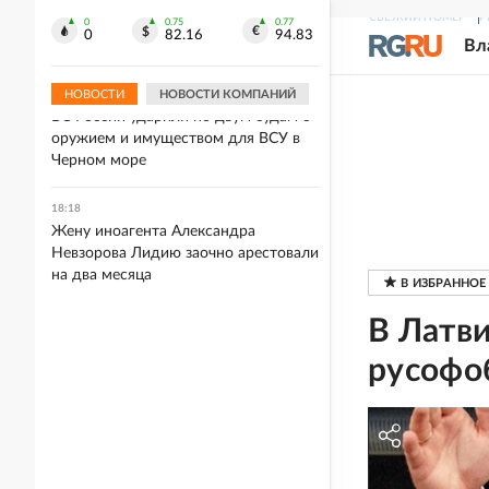
При консервации дома важно
СВЕЖИЙ НОМЕР
Р
соблюдать ряд условий. И вот
0
0.75
0.77
0
82.16
94.83
Вл
почему
НОВОСТИ
НОВОСТИ КОМПАНИЙ
18:30
ВС России ударили по двум судам с
оружием и имуществом для ВСУ в
Черном море
18:18
Жену иноагента Александра
Невзорова Лидию заочно арестовали
на два месяца
В Латв
русофо