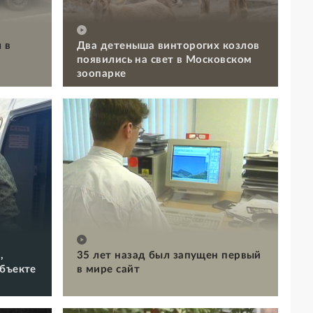
 в
Два детеныша винторогих козлов
появились на свет в Московском
зоопарке
,
35 лет назад был запущен первый
объекте
в мире сайт