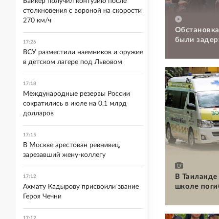
Байкер получил контузию после
столкновения с вороной на скорости
270 км/ч
Обстановка
были задер
17:26
ВСУ разместили наемников и оружие
в детском лагере под Львовом
17:18
Международные резервы России
сократились в июле на 0,1 млрд
долларов
17:15
В Москве арестован ревнивец,
зарезавший жену-коллегу
В Таиланде 
17:12
школе поги
Ахмату Кадырову присвоили звание
Героя Чечни
17:12