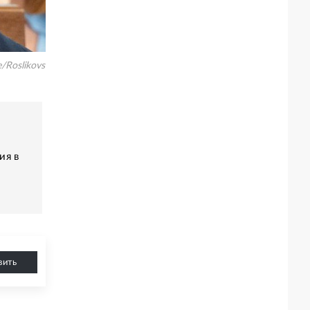
e/Roslikovs
ия в
вить