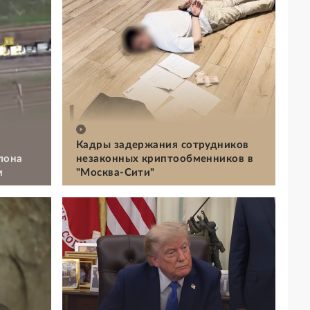
Кадры задержания сотрудников
лона
незаконных криптообменников в
м
"Москва-Сити"