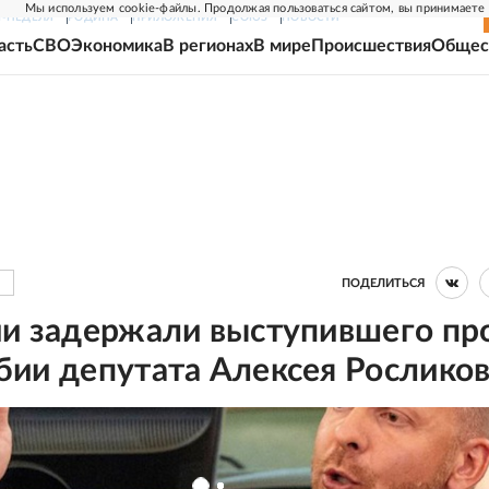
Мы используем cookie-файлы. Продолжая пользоваться сайтом, вы принимаете
Г-НЕДЕЛЯ
РОДИНА
ПРИЛОЖЕНИЯ
СОЮЗ
НОВОСТИ
асть
СВО
Экономика
В регионах
В мире
Происшествия
Общес
ПОДЕЛИТЬСЯ
ии задержали выступившего пр
бии депутата Алексея Рослико