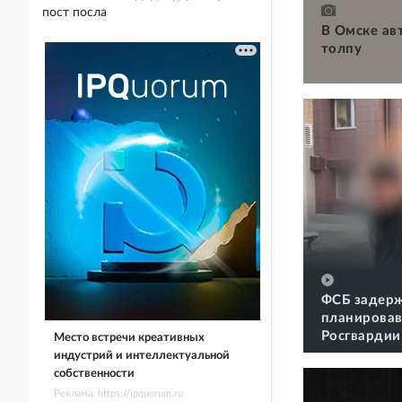
пост посла
В Омске ав
толпу
ФСБ задерж
планировав
Росгвардии
Место встречи креативных
индустрий и интеллектуальной
собственности
Реклама. https://ipquorum.ru