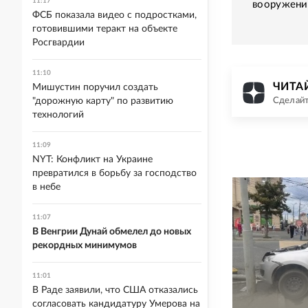
11:17
вооружен
ФСБ показала видео с подростками,
готовившими теракт на объекте
Росгвардии
11:10
ЧИТАЙ
Мишустин поручил создать
"дорожную карту" по развитию
Сделайт
технологий
11:09
NYT: Конфликт на Украине
превратился в борьбу за господство
в небе
11:07
В Венгрии Дунай обмелел до новых
рекордных минимумов
11:01
В Раде заявили, что США отказались
согласовать кандидатуру Умерова на