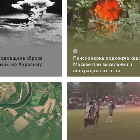
 годовщина сброса
Пенсионерка подожгла ква
мбы на Хиросиму
Москве при выселении и
пострадала от огня