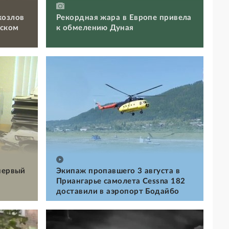
козлов
Рекордная жара в Европе привела
вском
к обмелению Дуная
первый
Экипаж пропавшего 3 августа в
Приангарье самолета Cessna 182
доставили в аэропорт Бодайбо