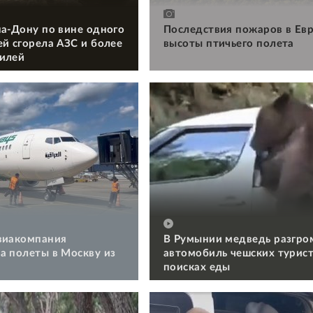
на-Дону по вине одного
Последствия пожаров в Евр
ей сгорела АЗС и более
высоты птичьего полета
илей
виакомпания
В Румынии медведь разгро
а полеты в Москву из
автомобиль чешских турист
поисках еды