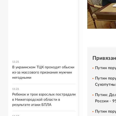
Привяза
11:21
В украинском ТЦК проходят обыски
Путин пор
из-за массового признания мужчин
негодными
Путин пор
Сухопутны
11:21
Ребенок и трое взрослых пострадали
Путин: Дол
в Нижегородской области в
России - 
результате атаки БПЛА
Путин пор