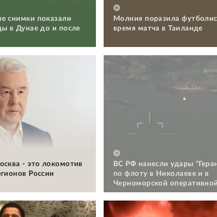
е снимки показали
Молния поразила футболис
ды в Дунае до и после
время матча в Таиланде
осква - это локомотив
ВС РФ нанесли удары "Гера
егионов России
по флоту в Николаеве и в
Черноморской оперативной