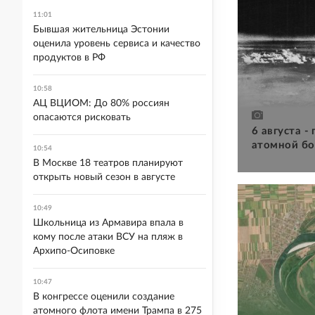
11:01
Бывшая жительница Эстонии
оценила уровень сервиса и качество
продуктов в РФ
10:58
АЦ ВЦИОМ: До 80% россиян
опасаются рисковать
6 августа -
атомной бо
10:54
В Москве 18 театров планируют
открыть новый сезон в августе
10:49
Школьница из Армавира впала в
кому после атаки ВСУ на пляж в
Архипо-Осиповке
10:47
В конгрессе оценили создание
атомного флота имени Трампа в 275