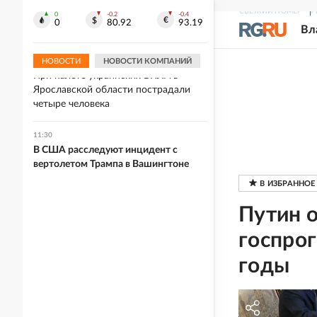
Нижегородская прокуратура
СВЕЖИЙ НОМЕР
Р
открыла горячую линию для
0
-0.2
-0.4
0
80.92
93.19
Вл
пострадавших от БПЛА
НОВОСТИ
НОВОСТИ КОМПАНИЙ
11:34
При налете украинских БПЛА в
Ярославской области пострадали
четыре человека
11:30
В США расследуют инцидент с
вертолетом Трампа в Вашингтоне
Путин 
госпро
годы