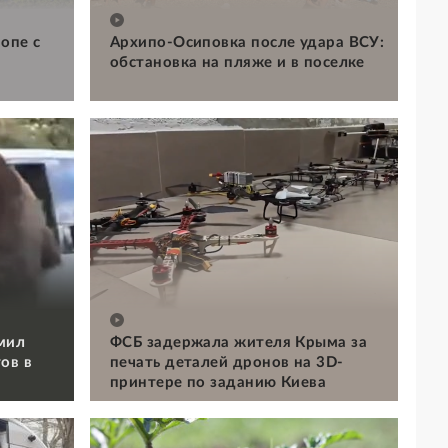
опе с
Архипо-Осиповка после удара ВСУ:
обстановка на пляже и в поселке
мил
ФСБ задержала жителя Крыма за
ов в
печать деталей дронов на 3D-
принтере по заданию Киева