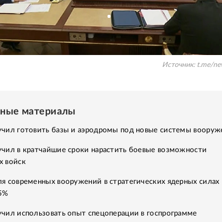
Источник:
t.me/ne
нные материалы
учил готовить базы и аэродромы под новые системы вооруж
учил в кратчайшие сроки нарастить боевые возможности
х войск
я современных вооружений в стратегических ядерных силах
95%
учил использовать опыт спецоперации в госпрограмме