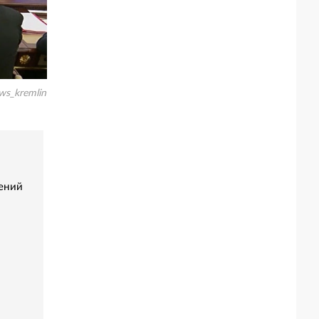
ws_kremlin
ений