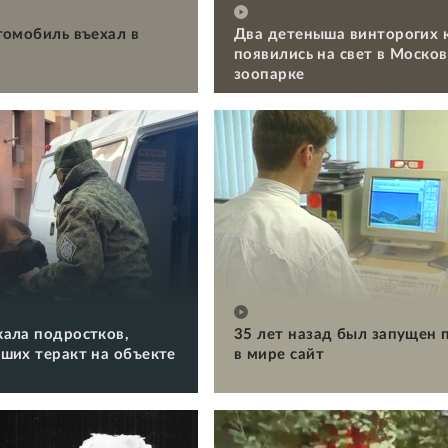
томобиль въехал в
Два детеныша винторогих 
появились на свет в Моско
зоопарке
ала подростков,
35 лет назад был запущен 
ших теракт на объекте
в мире сайт