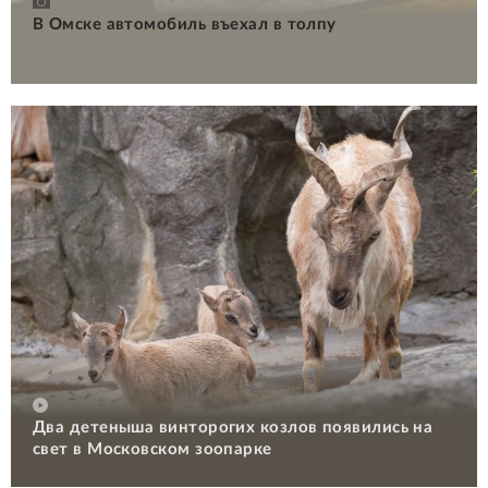
В Омске автомобиль въехал в толпу
Два детеныша винторогих козлов появились на
свет в Московском зоопарке