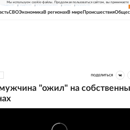
Мы используем cookie-файлы. Продолжая пользоваться сайтом, вы принимаете
Г-НЕДЕЛЯ
РОДИНА
ПРИЛОЖЕНИЯ
СОЮЗ
НОВОСТИ
асть
СВО
Экономика
В регионах
В мире
Происшествия
Общес
ПОДЕЛИТЬСЯ
 мужчина "ожил" на собственн
нах