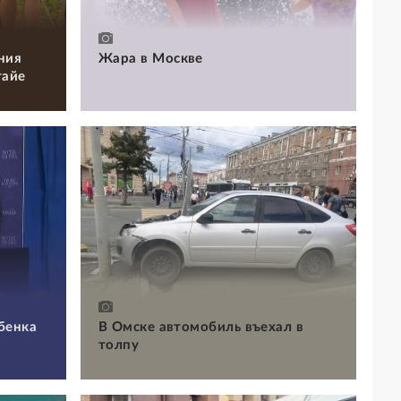
ния
Жара в Москве
тайе
бенка
В Омске автомобиль въехал в
толпу