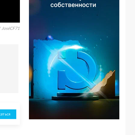
/ JoséCF71
аться