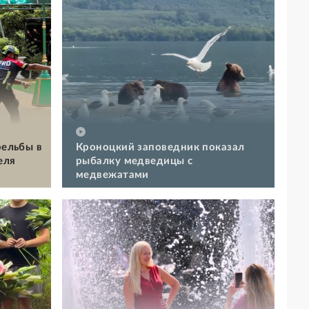
рельбы в
Кроноцкий заповедник показал
еля
рыбалку медведицы с
медвежатами