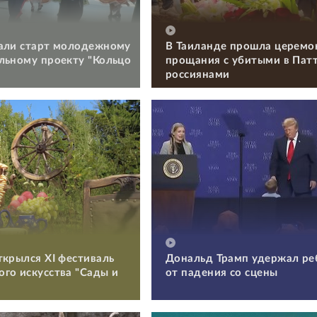
али старт молодежному
В Таиланде прошла церемо
льному проекту "Кольцо
прощания с убитыми в Пат
россиянами
ткрылся XI фестиваль
Дональд Трамп удержал ре
го искусства "Сады и
от падения со сцены