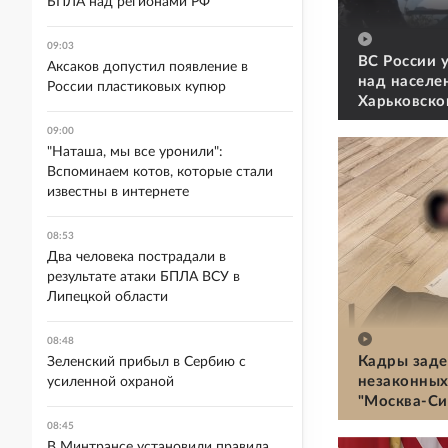
БПЛА над регионами РФ
09:03
ВС России 
Аксаков допустил появление в
над населе
России пластиковых купюр
Харьковско
09:00
"Наташа, мы все уронили":
Вспоминаем котов, которые стали
известны в интернете
08:53
Два человека пострадали в
результате атаки БПЛА ВСУ в
Липецкой области
08:48
Кадры заде
Зеленский прибыл в Сербию с
незаконных
усиленной охраной
"Москва-Си
08:45
В Минтрансе установили правила