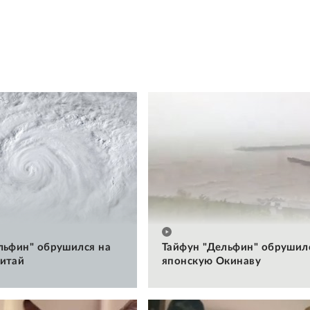
льфин" обрушился на
Тайфун "Дельфин" обрушил
итай
японскую Окинаву