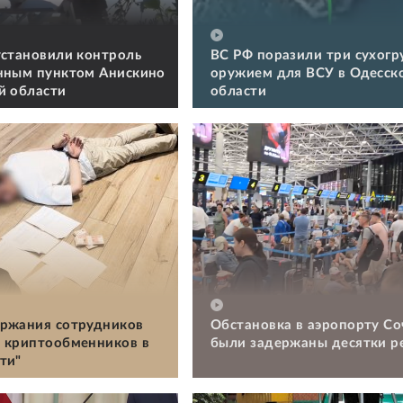
установили контроль
ВС РФ поразили три сухогру
нным пунктом Анискино
оружием для ВСУ в Одесск
й области
области
ржания сотрудников
Обстановка в аэропорту Со
 криптообменников в
были задержаны десятки р
ти"