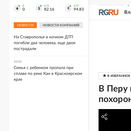
10:29
СВЕЖИЙ НОМЕР
Р
Гренландия предупредила о
0
0.75
0.77
0
82.16
94.83
Вл
недопустимости свободного
бурения на острове
НОВОСТИ
НОВОСТИ КОМПАНИЙ
10:05
На Ставрополье в ночном ДТП
погибли два человека, еще двое
пострадали
10:02
Семья с ребенком пропала при
сплаве по реке Кан в Красноярском
крае
В Перу
похоро