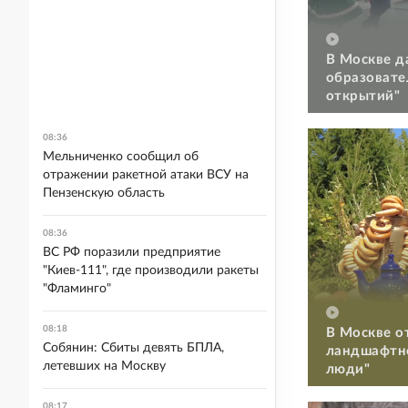
В Москве д
образовате
открытий"
08:36
Мельниченко сообщил об
отражении ракетной атаки ВСУ на
Пензенскую область
08:36
ВС РФ поразили предприятие
"Киев-111", где производили ракеты
"Фламинго"
08:18
В Москве о
Собянин: Сбиты девять БПЛА,
ландшафтно
летевших на Москву
люди"
08:17