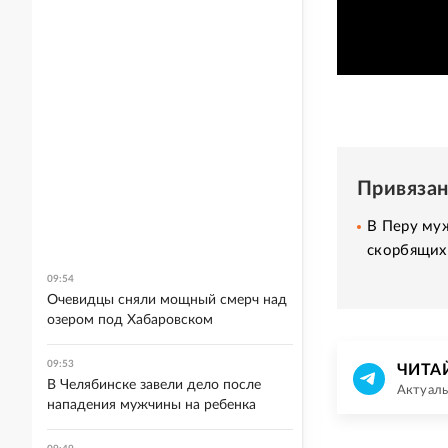
Привяза
В Перу муж
скорбящих
09:54
Очевидцы сняли мощный смерч над
озером под Хабаровском
09:53
ЧИТА
В Челябинске завели дело после
Актуаль
нападения мужчины на ребенка