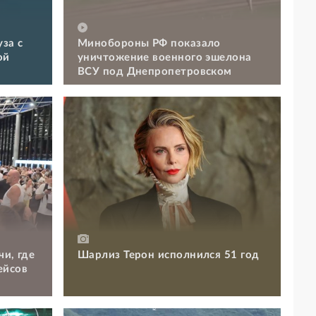
за с
Минобороны РФ показало
ой
уничтожение военного эшелона
ВСУ под Днепропетровском
чи, где
Шарлиз Терон исполнился 51 год
ейсов