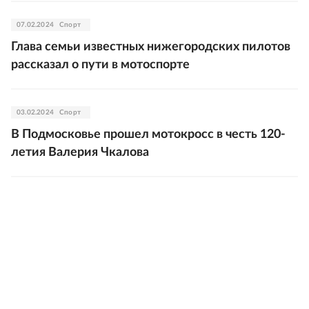
07.02.2024
Спорт
Глава семьи известных нижегородских пилотов
рассказал о пути в мотоспорте
03.02.2024
Спорт
В Подмосковье прошел мотокросс в честь 120-
летия Валерия Чкалова
15.01.2024
Спорт
Испанский мотогонщик Фалькон умер после
аварии на "Дакаре"
05.12.2023
Спорт