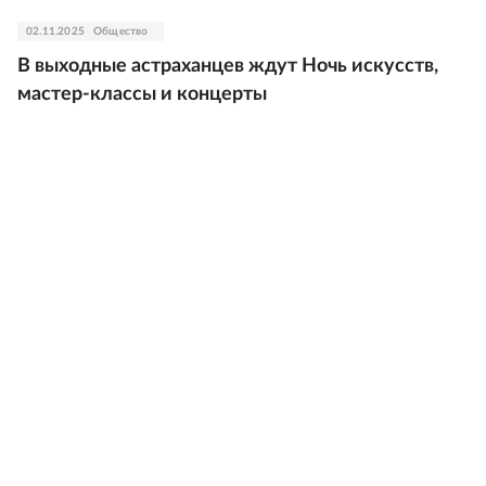
02.11.2025
Общество
В выходные астраханцев ждут Ночь искусств,
мастер-классы и концерты
30.10.2025
Общество
Нарышкин призвал сохранять историческую
идентичность малых городов России
22.10.2025
Культура
В "Кружевную сказку" попали посетители
нового тульского музея