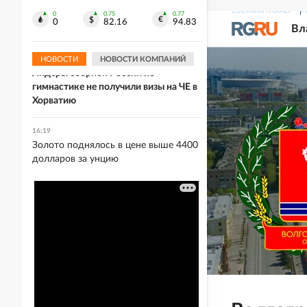
16:38
СВЕЖИЙ НОМЕР
Р
FT: Лидеры стран ЕС опасаются, что
0
0.75
0.77
0
82.16
94.83
Вл
блок не примет новых членов
НОВОСТИ
НОВОСТИ КОМПАНИЙ
16:32
Лидеры сборной России по
гимнастике не получили визы на ЧЕ в
Хорватию
16:19
Золото поднялось в цене выше 4400
долларов за унцию