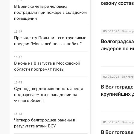
15:53
сезону соста
В Брянске четыре человека
пострадали при пожаре в складском
помещении
05.06.2026
Волгогр
15:49
Президенту Польши - его трусливые
Волгоградска
предки: "Москалей нельзя побить"
лидеров по 
15:47
В ночь на 8 августа в Московской
области прогремят грозы
02.06.2026
Волгогр
15:43
В Волгограде
Суд подтвердил законность ареста
крупнейших 
подозреваемого в нападении на
ученого Зезина
15:43
Четверо белгородцев ранены в
01.06.2026
Волгогр
результате атаки ВСУ
В Волгограде