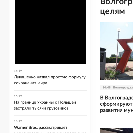
Волгогр
целям
16:19
Лукашенко назвал простую формулу
сохранения мира
14:48
Волгоградска
16:19
В Волгоград
На границе Украины с Польшей
сформируют 
застряли тысячи грузовиков
развития му
16:12
Warner Bros. рассматривает