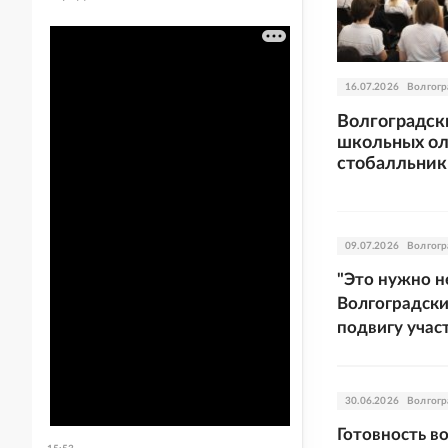
16.07.2026
Волгогр
Волгоградск
школьных о
стобалльник
09.07.2026
Волгогр
"Это нужно н
Волгоградски
подвигу учас
30.06.2026
Волгогр
Готовность в