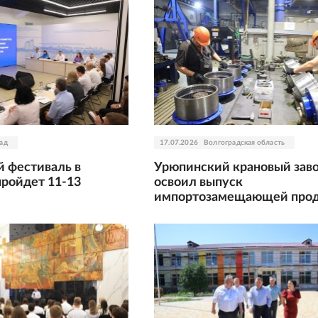
ад
17.07.2026
Волгоградская область
 фестиваль в
Урюпинский крановый зав
пройдет 11-13
освоил выпуск
импортозамещающей про