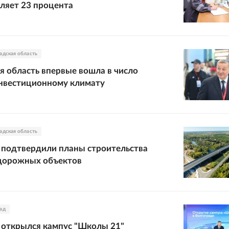
вляет 23 процента
адская область
я область впервые вошла в число
инвестиционному климату
адская область
 подтвердили планы строительства
дорожных объектов
ад
 открылся кампус "Школы 21"