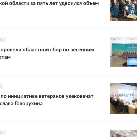
кой области за пять лет удвоился объем
ад
 провели областной сбор по весенним
отам
а
 по инициативе ветеранов увековечат
слава Говорухина
ад