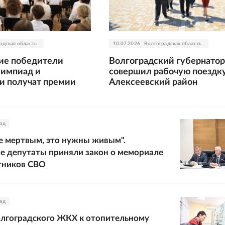
адская область
10.07.2026
Волгоградская область
ие победители
Волгоградский губернатор
лимпиад и
совершил рабочую поездку
и получат премии
Алексеевский район
ад
е мертвым, это нужны живым".
е депутаты приняли закон о мемориале
тников СВО
ад
олгоградского ЖКХ к отопительному