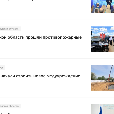
адская область
ской области прошли противопожарные
ад
 начали строить новое медучреждение
адская область