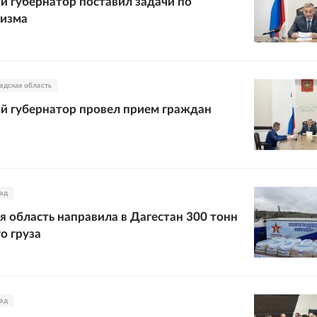
й губернатор поставил задачи по
ризма
адская область
й губернатор провел прием граждан
ад
я область направила в Дагестан 300 тонн
о груза
ад