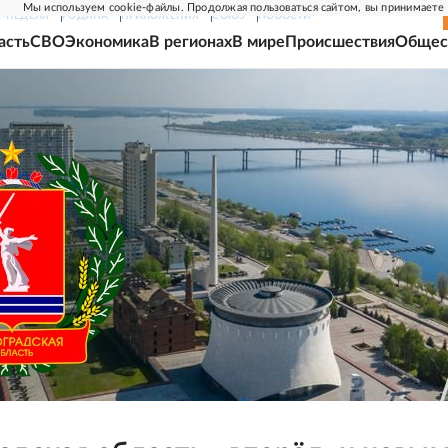
Мы используем cookie-файлы. Продолжая пользоваться сайтом, вы принимаете
Г-НЕДЕЛЯ
РОДИНА
ПРИЛОЖЕНИЯ
СОЮЗ
НОВОСТИ
асть
СВО
Экономика
В регионах
В мире
Происшествия
Общес