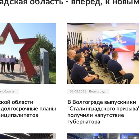
адская область - вперёд, к новы
я область
06.08.2026
Волгоград
ской области
В Волгограде выпускники
долгосрочные планы
"Сталинградского призыва
ниципалитетов
получили напутствие
губернатора