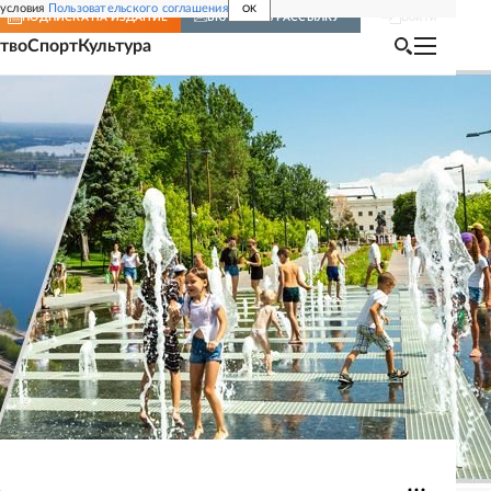
 условия
Пользовательского соглашения
OK
Войти
ПОДПИСКА
НА ИЗДАНИЕ
ВКЛЮЧИТЬ РАССЫЛКУ
тво
Спорт
Культура