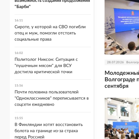
возможность создания продолжения
"Барби"
16:11
Сироте, у которой на СВО погибли
отец и муж, помогли отстоять
социальные права
16:02
Политолог Никсон: Ситуация с
28.07.2026
Волгогр
"пушечным мясом" для ВСУ
достигла критической точки
Молодежный
Волгограде 
сентября
15:56
Почти половина пользователей
"Одноклассников" переписывается в
соцсети ежедневно
15:55
В Финляндии хотят восстановить
болота на границе из-за страха
перед Россией