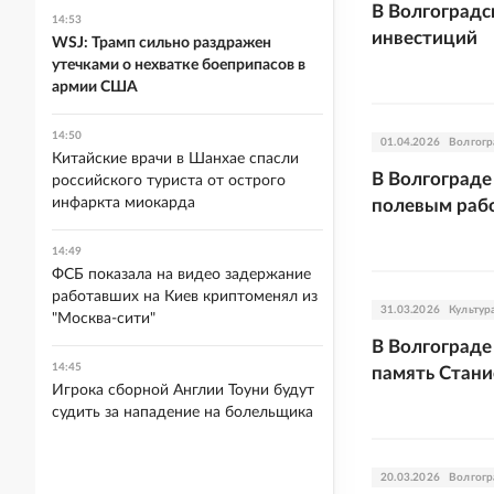
В Волгоградс
14:53
инвестиций
WSJ: Трамп сильно раздражен
утечками о нехватке боеприпасов в
армии США
14:50
01.04.2026
Волгогр
Китайские врачи в Шанхае спасли
В Волгограде
российского туриста от острого
инфаркта миокарда
полевым раб
14:49
ФСБ показала на видео задержание
работавших на Киев криптоменял из
31.03.2026
Культур
"Москва-сити"
В Волгограде
14:45
память Стани
Игрока сборной Англии Тоуни будут
судить за нападение на болельщика
20.03.2026
Волгогр