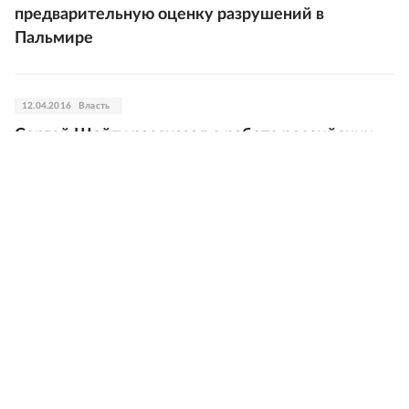
предварительную оценку разрушений в
Пальмире
12.04.2016
Власть
Сергей Шойгу рассказал о работе российских
саперов в Пальмире
08.04.2016
В мире
Историческую часть сирийской Пальмиры
могут разминировать через месяц
07.04.2016
В мире
Глава Эрмитажа представил Путину план
возрождения Пальмиры