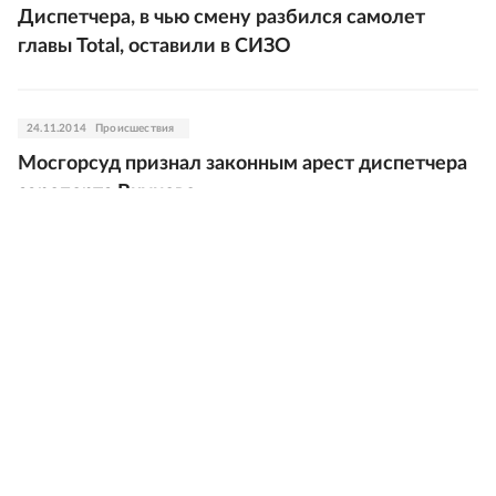
Диспетчера, в чью смену разбился самолет
главы Total, оставили в СИЗО
24.11.2014
Происшествия
Мосгорсуд признал законным арест диспетчера
аэропорта Внуково
21.11.2014
Происшествия
Суд отклонил жалобу на арест снегоуборщика
из Внуково
14.11.2014
Происшествия
МАК: Двигатели самолета Falcon во Внуково
были исправны