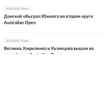
16.01.2013
Спорт
Донской обыграл Южного во втором круге
Australian Open
15.01.2013
Спорт
Веснина, Кириленко и Кузнецова вышли во
второй круг Australian Open
15.01.2013
Спорт
Одиннадцать россиян прошли во второй круг
турнира Australian Open
15.01.2013
Спорт