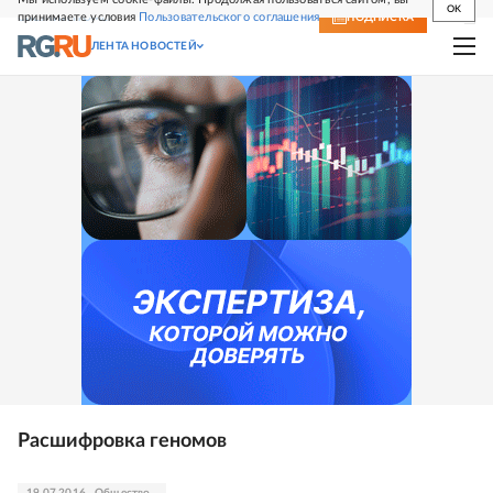
OK
принимаете условия
Пользовательского соглашения
СВЕЖИЙ НОМЕР
ПОДПИСКА
ЛЕНТА НОВОСТЕЙ
Расшифровка геномов