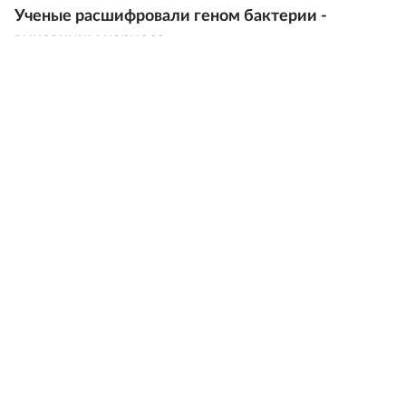
Ученые расшифровали геном бактерии -
виновницы кариеса
13.11.2009
Digital
Разработан сверхбыстрый способ диагностики
свиного гриппа
26.06.2009
Общество
Иосиф Атабеков: Нынешний студент стал более
развитым
15.06.2009
Общество
Ученые открыли "ген воина"