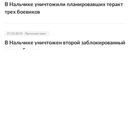
В Нальчике уничтожили планировавших теракт
трех боевиков
27.02.2019
Происшествия
В Нальчике уничтожен второй заблокированный
в доме боевик
27.02.2019
Происшествия
В Нальчике в ходе спецоперации ликвидирован
боевик
19.02.2019
Происшествия
В Дагестане ликвидировали готовившего
теракт боевика