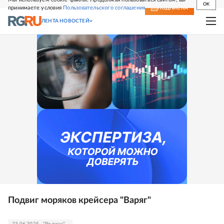
OK
принимаете условия
Пользовательского соглашения
СВЕЖИЙ НОМЕР
ПОДПИСКА
ЛЕНТА НОВОСТЕЙ
Подвиг моряков крейсера "Варяг"