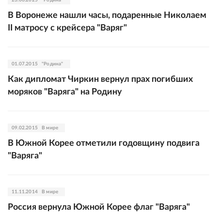
23.06.2025
"Родина"
В Воронеже нашли часы, подаренные Николаем
II матросу с крейсера "Варяг"
01.07.2015
"Родина"
Как дипломат Чиркин вернул прах погибших
моряков "Варяга" на Родину
09.02.2015
В мире
В Южной Корее отметили годовщину подвига
"Варяга"
11.11.2014
В мире
Россия вернула Южной Корее флаг "Варяга"