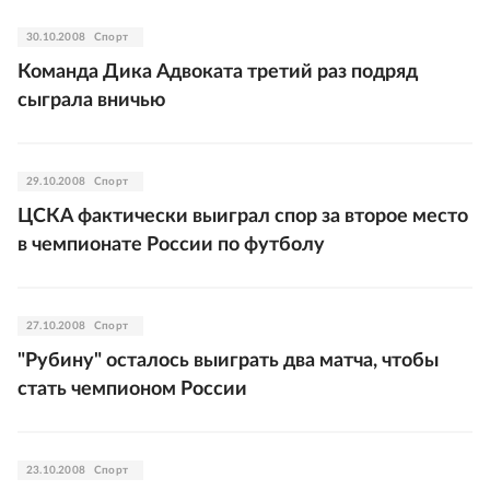
30.10.2008
Спорт
Команда Дика Адвоката третий раз подряд
сыграла вничью
29.10.2008
Спорт
ЦСКА фактически выиграл спор за второе место
в чемпионате России по футболу
27.10.2008
Спорт
"Рубину" осталось выиграть два матча, чтобы
стать чемпионом России
23.10.2008
Спорт