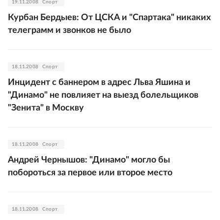
19.11.2008
Спорт
Курбан Бердыев: От ЦСКА и "Спартака" никаких
телеграмм и звонков не было
18.11.2008
Спорт
Инцидент с баннером в адрес Льва Яшина и
"Динамо" не повлияет на выезд болельщиков
"Зенита" в Москву
18.11.2008
Спорт
Андрей Чернышов: "Динамо" могло бы
побороться за первое или второе место
18.11.2008
Спорт