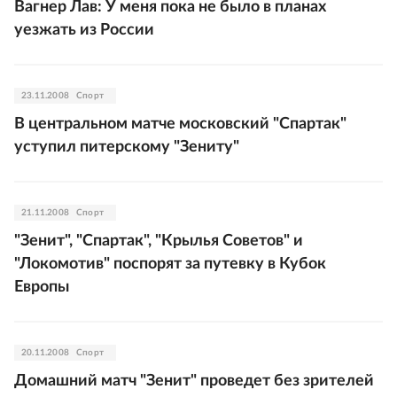
Вагнер Лав: У меня пока не было в планах
уезжать из России
23.11.2008
Спорт
В центральном матче московский "Спартак"
уступил питерскому "Зениту"
21.11.2008
Спорт
"Зенит", "Спартак", "Крылья Советов" и
"Локомотив" поспорят за путевку в Кубок
Европы
20.11.2008
Спорт
Домашний матч "Зенит" проведет без зрителей