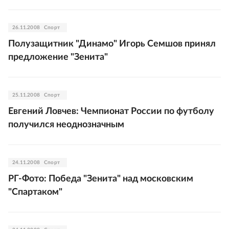
26.11.2008
Спорт
Полузащитник "Динамо" Игорь Семшов принял
предложение "Зенита"
25.11.2008
Спорт
Евгений Ловчев: Чемпионат России по футболу
получился неоднозначным
24.11.2008
Спорт
РГ-Фото: Победа "Зенита" над московским
"Спартаком"