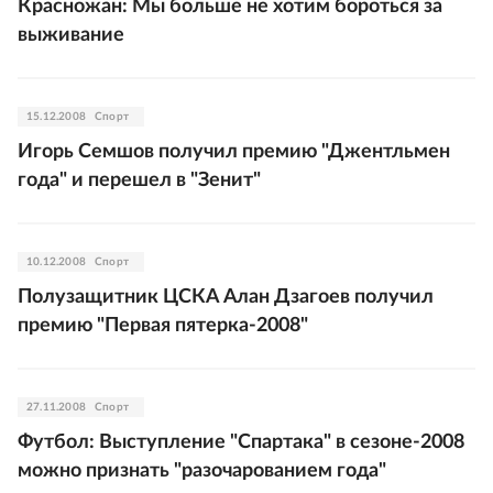
Красножан: Мы больше не хотим бороться за
выживание
15.12.2008
Спорт
Игорь Семшов получил премию "Джентльмен
года" и перешел в "Зенит"
10.12.2008
Спорт
Полузащитник ЦСКА Алан Дзагоев получил
премию "Первая пятерка-2008"
27.11.2008
Спорт
Футбол: Выступление "Спартака" в сезоне-2008
можно признать "разочарованием года"