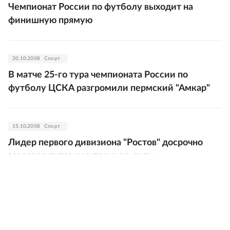
Чемпионат России по футболу выходит на
финишную прямую
20.10.2008
Спорт
В матче 25-го тура чемпионата России по
футболу ЦСКА разгромили пермский "Амкар"
15.10.2008
Спорт
Лидер первого дивизиона "Ростов" досрочно
завоевал путевку в премьер-лигу
06.10.2008
Спорт
"Зенит" катком прошелся по владивостокскому
"Лучу"