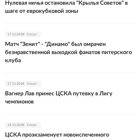
Нулевая ничья остановила "Крылья Советов" в
шаге от еврокубковой зоны
17.11.2008
Спорт
Матч "Зенит" - "Динамо" был омрачен
безнравственной выходкой фанатов питерского
клуба
17.11.2008
Спорт
Вагнер Лав принес ЦСКА путевку в Лигу
чемпионов
14.11.2008
Спорт
ЦСКА проэкзаменует новоиспеченного