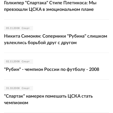
Голкипер "Спартака" Стипе Плетикоса: Мы
превзошли ЦСКА в эмоциональном плане
05.11.2008
Спорт
Никита Симонян: Соперники "Рубина" слишком
увлеклись борьбой друг с другом
02.11.2008
Спорт
"Рубин" - чемпион России по футболу - 2008
31.10.2008
Спорт
"Спартак" намерен помешать ЦСКА стать
чемпионом