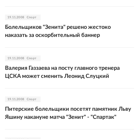
19.11.2008
Спорт
Болельщиков "Зенита" решено жестоко
наказать за оскорбительный баннер
19.11.2008
Спорт
Валерия Газзаева на посту главного тренера
ЦСКА может сменить Леонид Слуцкий
19.11.2008
Спорт
Питерские болельщики посетят памятник Льву
Яшину накануне матча "Зенит" - "Спартак"