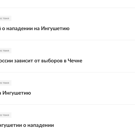
ествия
 о нападении на Ингушетию
ествия
оссии зависит от выборов в Чечне
ествия
на Ингушетию
ествия
нгушетии о нападении