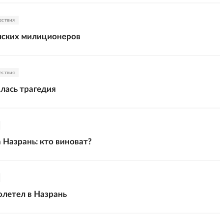
ествия
шских милиционеров
ествия
лась трагедия
 Назрань: кто виноват?
олетел в Назрань