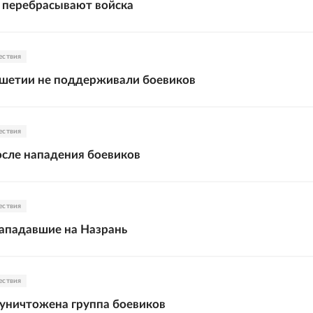
 перебрасывают войска
ествия
шетии не поддерживали боевиков
ествия
сле нападения боевиков
ествия
ападавшие на Назрань
ествия
уничтожена группа боевиков