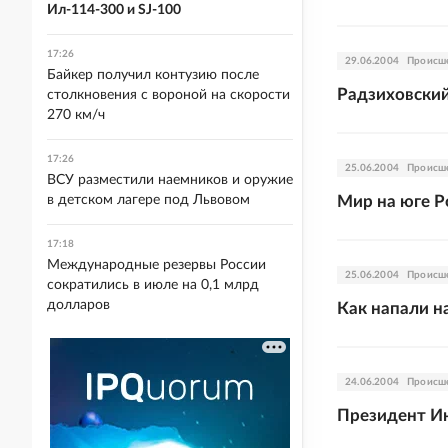
Ил-114-300 и SJ-100
17:26
29.06.2004
Происш
Байкер получил контузию после
Радзиховский
столкновения с вороной на скорости
270 км/ч
17:26
25.06.2004
Происш
ВСУ разместили наемников и оружие
в детском лагере под Львовом
Мир на юге Р
17:18
Международные резервы России
25.06.2004
Происш
сократились в июле на 0,1 млрд
долларов
Как напали 
24.06.2004
Происш
Президент И