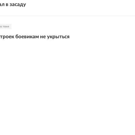
л в засаду
ествия
строек боевикам не укрыться