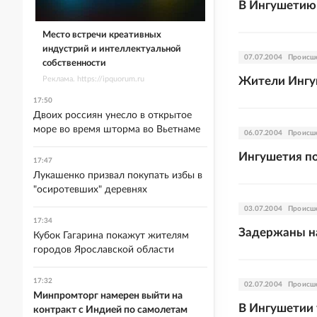
В Ингушетию
Место встречи креативных
индустрий и интеллектуальной
07.07.2004
Происш
собственности
Реклама. https://ipquorum.ru
Жители Ингу
17:50
Двоих россиян унесло в открытое
море во время шторма во Вьетнаме
06.07.2004
Происш
Ингушетия по
17:47
Лукашенко призвал покупать избы в
"осиротевших" деревнях
03.07.2004
Происш
17:34
Задержаны н
Кубок Гагарина покажут жителям
городов Ярославской области
17:32
02.07.2004
Происш
Минпромторг намерен выйти на
В Ингушетии 
контракт с Индией по самолетам