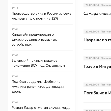
24.06.2004
Происш
17:12
Самара снова
Производство вина в России за семь
месяцев упало почти на 12%
17:06
23.06.2004
Происш
Хинштейн предупредил о
замаскированных взрывных
Назрань: по 
устройствах
17:03
23.06.2004
Происш
Зеленский признал тяжелое
положение ВСУ под Славянском
Траур в Ингу
17:01
Под белгородским Шебекино
23.06.2004
Происш
мужчина ранен из-за детонации
дрона
Погибшие в 
17:01
Раввин Лазар отметил случаи, когда