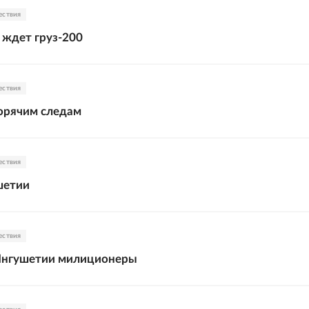
ествия
 ждет груз-200
ествия
горячим следам
ествия
шетии
ествия
Ингушетии милиционеры