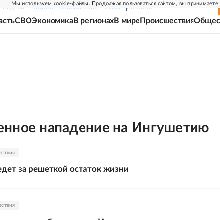
Мы используем cookie-файлы. Продолжая пользоваться сайтом, вы принимаете
Г-НЕДЕЛЯ
РОДИНА
ПРИЛОЖЕНИЯ
СОЮЗ
НОВОСТИ
асть
СВО
Экономика
В регионах
В мире
Происшествия
Общес
нное нападение на Ингушетию
ествия
едет за решеткой остаток жизни
ествия