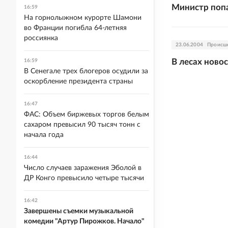
Министр попа
16:59
На горнолыжном курорте Шамони
во Франции погибла 64-летняя
россиянка
23.06.2004
Происш
В лесах ново
16:59
В Сенегале трех блогеров осудили за
оскорбление президента страны
16:47
ФАС: Объем биржевых торгов белым
сахаром превысил 90 тысяч тонн с
начала года
16:44
Число случаев заражения Эболой в
ДР Конго превысило четыре тысячи
16:42
Завершены съемки музыкальной
комедии "Артур Пирожков. Начало"