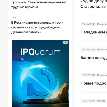
Суд по делу 
турбизнес Севастополя переживает
Ставрополье
трудные времена
17:51
В России зарегистрировали тест-
22.06.2005
Происш
систему на вирус Бундибуджио.
Нападением 
Детали разработки
22.10.2004
Происш
Бандитов суд
28.07.2004
Происш
Новые подро
14.07.2004
Власть