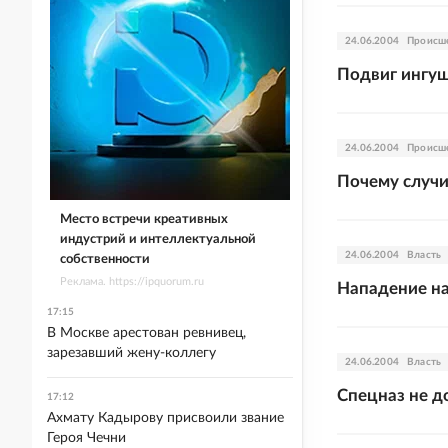
24.06.2004
Происш
Подвиг ингу
24.06.2004
Происш
Почему случи
Место встречи креативных
индустрий и интеллектуальной
24.06.2004
Власть
собственности
Реклама. https://ipquorum.ru
Нападение на
17:15
В Москве арестован ревнивец,
зарезавший жену-коллегу
24.06.2004
Власть
Спецназ не д
17:12
Ахмату Кадырову присвоили звание
Героя Чечни