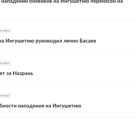
о нападении боевиков на Ингушетию перенесен на
ествия
на Ингушетию руководил лично Басаев
ествия
ят за Назрань
ествия
бности нападения на Ингушетию