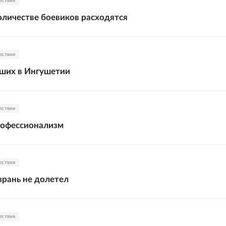
ествия
оличестве боевиков расходятся
ествия
бших в Ингушетии
ествия
рофессионализм
ествия
зрань не долетел
ествия