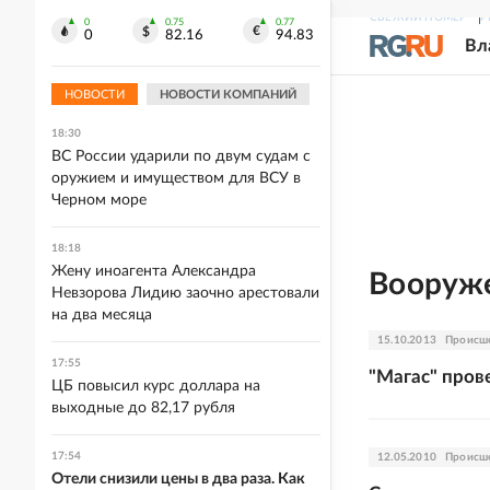
СВЕЖИЙ НОМЕР
Р
18:52
0
0.75
0.77
0
82.16
94.83
При консервации дома важно
Вл
соблюдать ряд условий. И вот
почему
НОВОСТИ
НОВОСТИ КОМПАНИЙ
18:30
ВС России ударили по двум судам с
оружием и имуществом для ВСУ в
Черном море
18:18
Жену иноагента Александра
Вооруже
Невзорова Лидию заочно арестовали
на два месяца
15.10.2013
Происш
17:55
"Магас" пров
ЦБ повысил курс доллара на
выходные до 82,17 рубля
17:54
12.05.2010
Происш
Отели снизили цены в два раза. Как