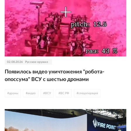
02.08.2026
Русское оружие
Появилось видео уничтожения "робота-
опоссума" ВСУ с шестью дронами
#
дроны
#
видео
#
ВСУ
#
ВС РФ
#
спецоперация