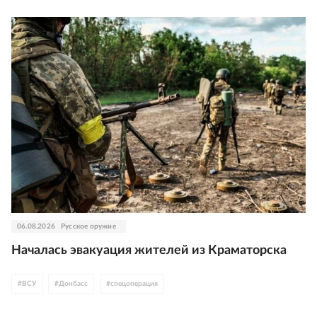
06.08.2026
Русское оружие
Началась эвакуация жителей из Краматорска
#
ВСУ
#
Донбасс
#
спецоперация