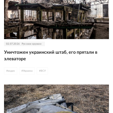
02.07.2026
Русское оружие
Уничтожен украинский штаб, его прятали в
элеваторе
#
видео
#
Украина
#
ВСУ