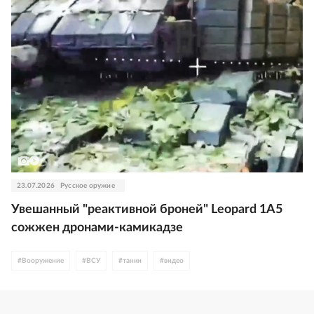
23.07.2026
Русское оружие
Увешанный "реактивной броней" Leopard 1A5
сожжен дронами-камикадзе
#
Вооружение
#
ВСУ
#
танки
#
видео