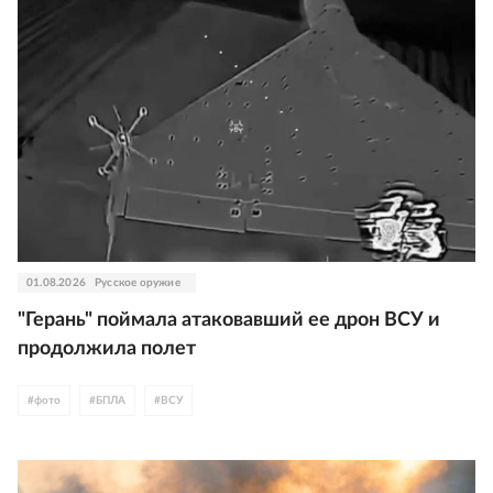
01.08.2026
Русское оружие
"Герань" поймала атаковавший ее дрон ВСУ и
продолжила полет
#
фото
#
БПЛА
#
ВСУ