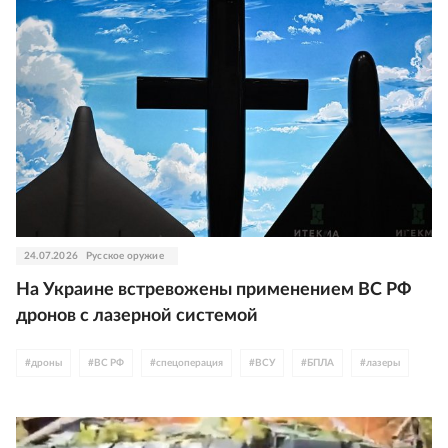
24.07.2026
Русское оружие
На Украине встревожены применением ВС РФ
дронов с лазерной системой
#
дроны
#
ВС РФ
#
спецоперация
#
ВСУ
#
БПЛА
#
лазеры