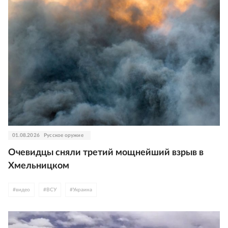
01.08.2026
Русское оружие
Очевидцы сняли третий мощнейший взрыв в
Хмельницком
#
видео
#
ВСУ
#
Украина