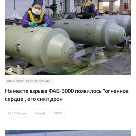
08.08.2026
Русское оружие
На месте взрыва ФАБ-3000 появилось "огненное
сердце", его снял дрон
#
ВКС России
#
бомбы
#
ВСУ