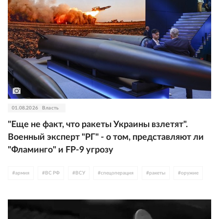
01.08.2026
Власть
"Еще не факт, что ракеты Украины взлетят".
Военный эксперт "РГ" - о том, представляют ли
"Фламинго" и FP-9 угрозу
#
армия
#
ВС РФ
#
ВСУ
#
спецоперация
#
ракеты
#
оружие