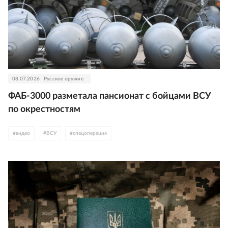
08.07.2026
Русское оружие
ФАБ-3000 разметала пансионат с бойцами ВСУ
по окрестностям
#
видео
#
ВСУ
#
спецоперация