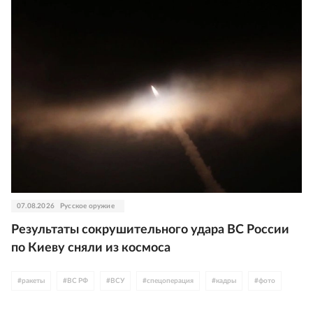
07.08.2026
Русское оружие
Результаты сокрушительного удара ВС России
по Киеву сняли из космоса
#
ракеты
#
ВС РФ
#
ВСУ
#
спецоперация
#
кадры
#
фото