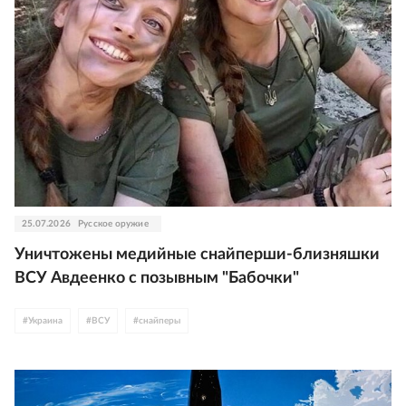
25.07.2026
Русское оружие
Уничтожены медийные снайперши-близняшки
ВСУ Авдеенко с позывным "Бабочки"
#
Украина
#
ВСУ
#
снайперы