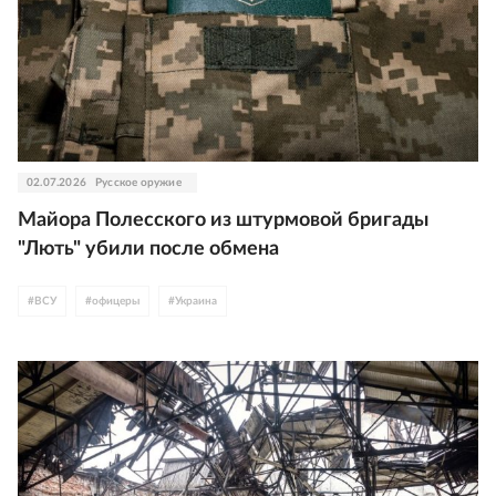
02.07.2026
Русское оружие
Майора Полесского из штурмовой бригады
"Лють" убили после обмена
#
ВСУ
#
офицеры
#
Украина