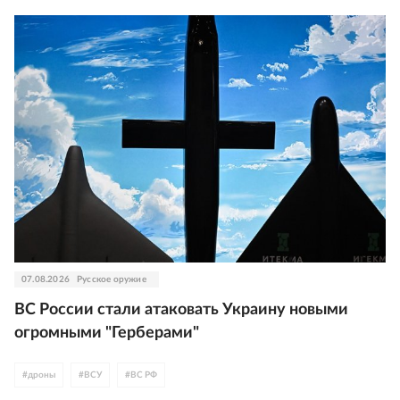
07.08.2026
Русское оружие
ВС России стали атаковать Украину новыми
огромными "Герберами"
#
дроны
#
ВСУ
#
ВС РФ