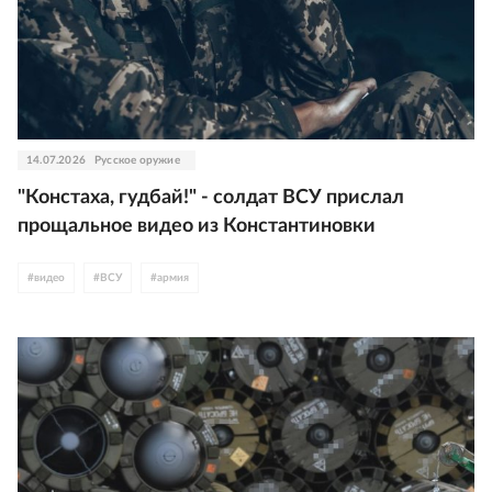
14.07.2026
Русское оружие
"Констаха, гудбай!" - солдат ВСУ прислал
прощальное видео из Константиновки
#
видео
#
ВСУ
#
армия