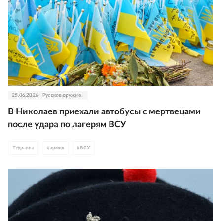
25.06.2026
Русское оружие
В Николаев приехали автобусы с мертвецами
после удара по лагерям ВСУ
#
Украина
#
армия
#
ВСУ