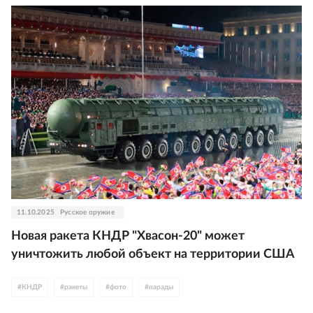
11.10.2025
Русское оружие
Новая ракета КНДР "Хвасон-20" может
уничтожить любой объект на территории США
#
КНДР
#
ракеты
#
фото
#
парады