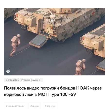
04.09.2025
Русское оружие
Появилось видео погрузки бойцов НОАК через
кормовой люк в МОП Type 100 FSV
#
беспилотники
#
видео
#
парады