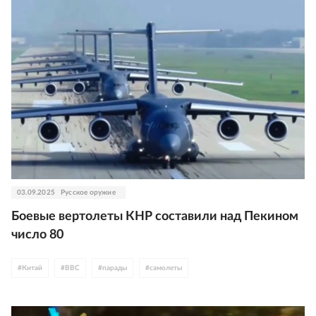
03.09.2025
Русское оружие
Боевые вертолеты КНР составили над Пекином
число 80
#
Китай
#
ВВС
#
парады
#
самолеты