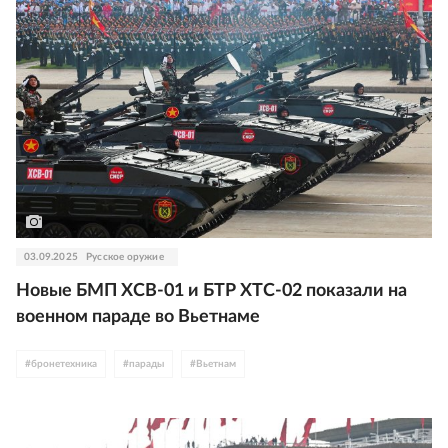
03.09.2025
Русское оружие
Новые БМП XCB-01 и БТР XTC-02 показали на
военном параде во Вьетнаме
#
бронетехника
#
парады
#
Вьетнам