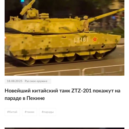
18.08.2025
Русское оружие
Новейший китайский танк ZTZ-201 покажут на
параде в Пекине
#
Китай
#
танки
#
парады