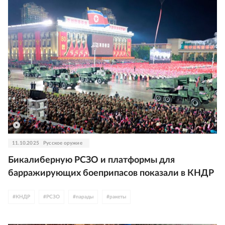
11.10.2025
Русское оружие
Бикалиберную РСЗО и платформы для
барражирующих боеприпасов показали в КНДР
#
КНДР
#
РСЗО
#
парады
#
ракеты