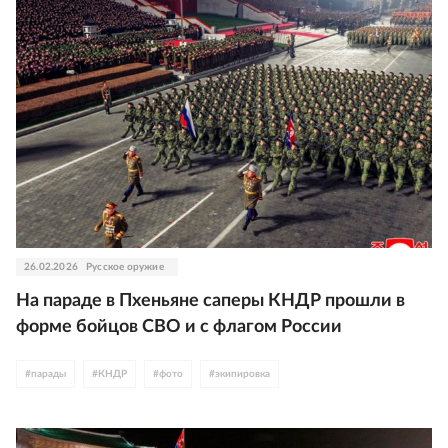
26.02.2026
Русское оружие
На параде в Пхеньяне саперы КНДР прошли в
форме бойцов СВО и с флагом России
#
парады
#
КНДР
#
фото
#
экипировка