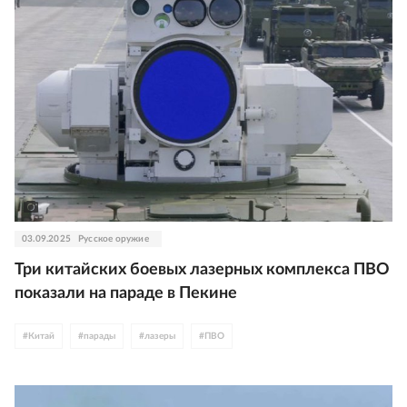
03.09.2025
Русское оружие
Три китайских боевых лазерных комплекса ПВО
показали на параде в Пекине
#
Китай
#
парады
#
лазеры
#
ПВО