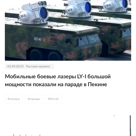
03.09.2025
Русское оружие
Мобильные боевые лазеры LY-I большой
мощности показали на параде в Пекине
#
лазеры
#
парады
#
Китай