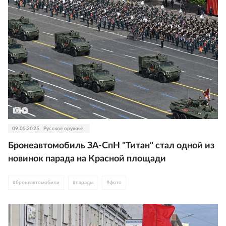
09.05.2025
Русское оружие
Бронеавтомобиль ЗА-СпН "Титан" стал одной из
новинок парада на Красной площади
#
бронеавтомобили
#
парады
#
фото