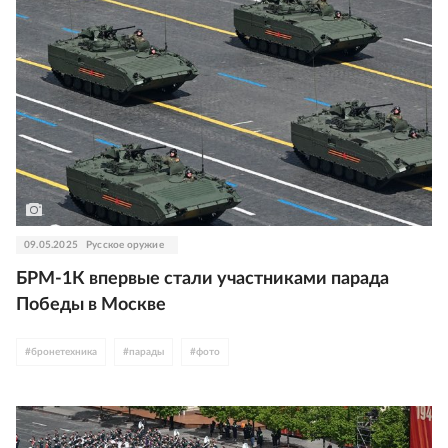
09.05.2025
Русское оружие
БРМ-1К впервые стали участниками парада
Победы в Москве
#
бронетехника
#
парады
#
фото