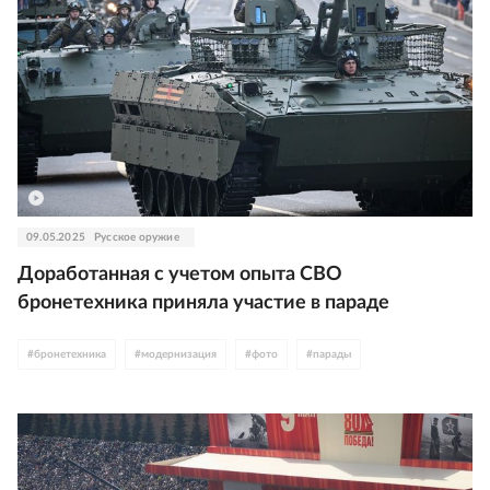
09.05.2025
Русское оружие
Доработанная с учетом опыта СВО
бронетехника приняла участие в параде
#
бронетехника
#
модернизация
#
фото
#
парады