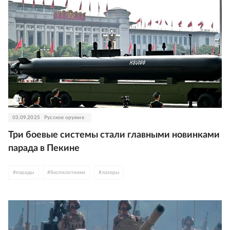
03.09.2025
Русское оружие
Три боевые системы стали главными новинками
парада в Пекине
#
парады
#
беспилотники
#
лазеры