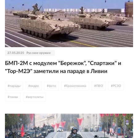
27.05.2025
Русское оружие
БМП-2М с модулем "Бережок", "Спартаки" и
"Тор-М2Э" заметили на параде в Ливии
#
парады
#
видео
#
фото
#
бронетехника
#
ПВО
#
РСЗО
#
танки
#
вертолеты