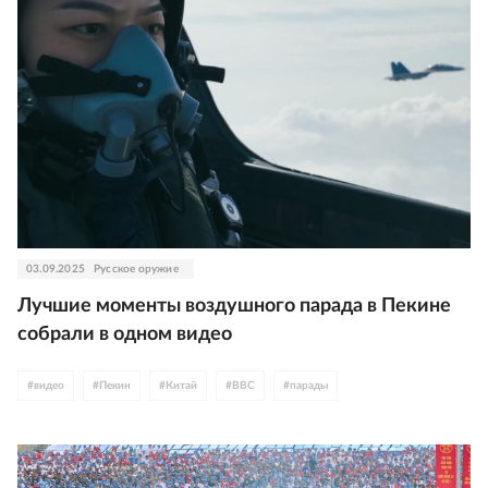
03.09.2025
Русское оружие
Лучшие моменты воздушного парада в Пекине
собрали в одном видео
#
видео
#
Пекин
#
Китай
#
ВВС
#
парады