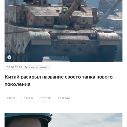
03.09.2025
Русское оружие
Китай раскрыл название своего танка нового
поколения
#
танки
#
видео
#
Китай
#
парады