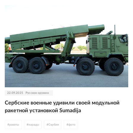
22.09.2025
Русское оружие
Сербские военные удивили своей модульной
ракетной установкой Sumadija
#
ракеты
#
парады
#
Сербия
#
фото