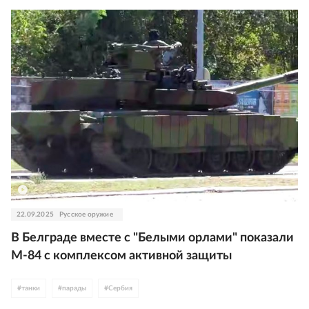
22.09.2025
Русское оружие
В Белграде вместе с "Белыми орлами" показали
М-84 с комплексом активной защиты
#
танки
#
парады
#
Сербия