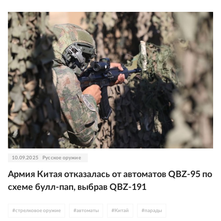
10.09.2025
Русское оружие
Армия Китая отказалась от автоматов QBZ-95 по
схеме булл-пап, выбрав QBZ-191
#
стрелковое оружие
#
автоматы
#
Китай
#
парады