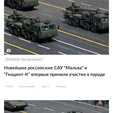
09.05.2025
Русское оружие
Новейшие российские САУ "Мальва" и
"Гиацинт-К" впервые приняли участие в параде
#
САУ
#
артиллерия
#
фото
#
парады