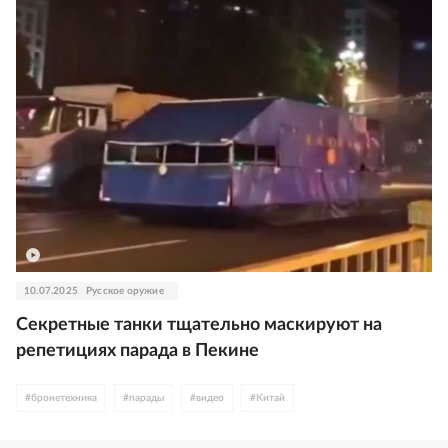
10.07.2025
Русское оружие
Секретные танки тщательно маскируют на
репетициях парада в Пекине
#
бронетехника
#
парады
#
видео
#
Китай