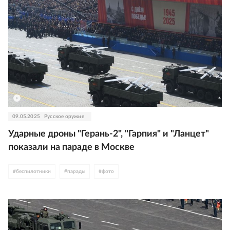
09.05.2025
Русское оружие
Ударные дроны "Герань-2", "Гарпия" и "Ланцет"
показали на параде в Москве
#
беспилотники
#
парады
#
фото