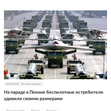
04.09.2025
Русское оружие
На параде в Пекине беспилотные истребители
удивили своими размерами
#
беспилотники
#
Китай
#
парады