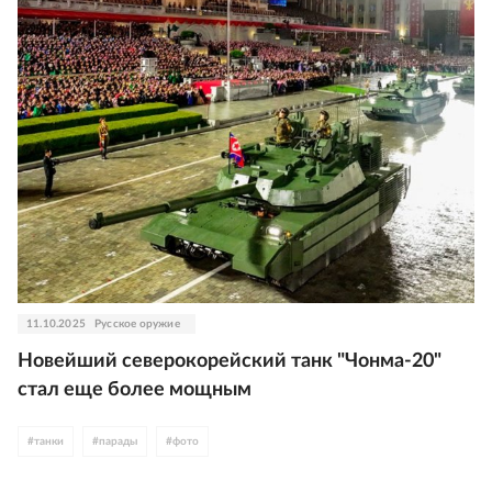
11.10.2025
Русское оружие
Новейший северокорейский танк "Чонма-20"
стал еще более мощным
#
танки
#
парады
#
фото