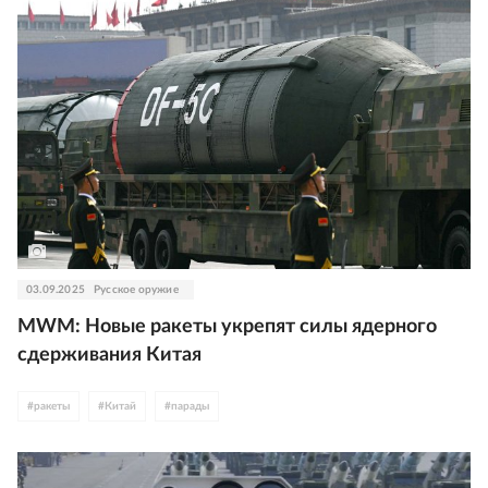
03.09.2025
Русское оружие
MWM: Новые ракеты укрепят силы ядерного
сдерживания Китая
#
ракеты
#
Китай
#
парады