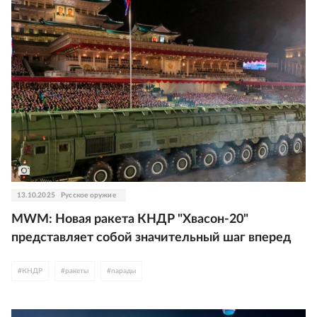
13.10.2025
Русское оружие
MWM: Новая ракета КНДР "Хвасон-20"
представляет собой значительный шаг вперед
#
КНДР
#
ракеты
#
парады