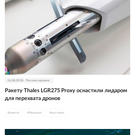
16.06.2026
Русское оружие
Ракету Thales LGR275 Proxy оснастили лидаром
для перехвата дронов
#
ракеты
#
Франция
#
выставки