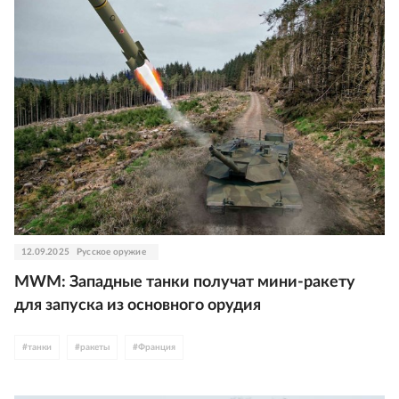
12.09.2025
Русское оружие
MWM: Западные танки получат мини-ракету
для запуска из основного орудия
#
танки
#
ракеты
#
Франция