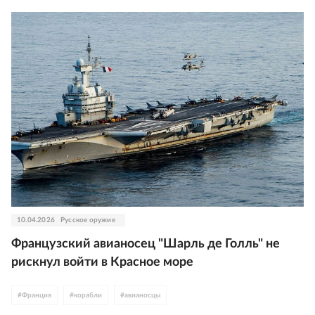
10.04.2026
Русское оружие
Французский авианосец "Шарль де Голль" не
рискнул войти в Красное море
#
Франция
#
корабли
#
авианосцы