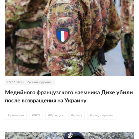
09.11.2025
Русское оружие
Медийного французского наемника Дихе убили
после возвращения на Украину
#
наемники
#
ВСУ
#
Франция
#
армия
#
спецоперация