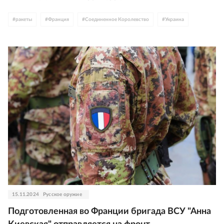
#
ракеты
#
Франция
#
Соединенное Королевство
#
Украина
15.11.2024
Русское оружие
Подготовленная во Франции бригада ВСУ "Анна