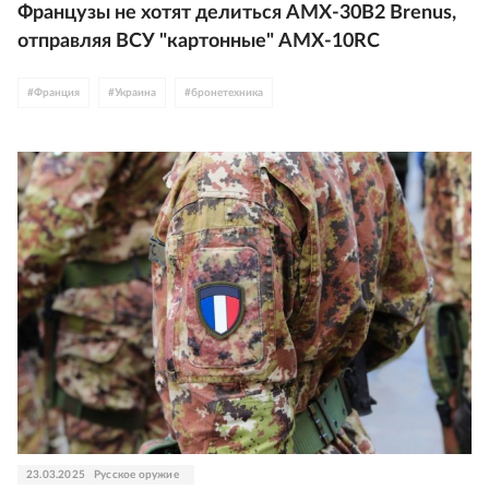
Французы не хотят делиться AMX-30B2 Brenus,
отправляя ВСУ "картонные" AMX-10RC
#
Франция
#
Украина
#
бронетехника
23.03.2025
Русское оружие