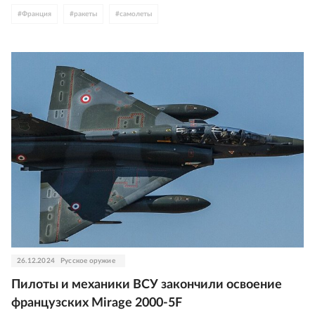
#
Франция
#
ракеты
#
самолеты
26.12.2024
Русское оружие
Пилоты и механики ВСУ закончили освоение
французских Mirage 2000-5F