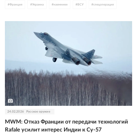
#
Франция
#
Украина
#
наемники
#
ВСУ
#
спецоперация
24.02.2026
Русское оружие
MWM: Отказ Франции от передачи технологий
Rafale усилит интерес Индии к Су-57