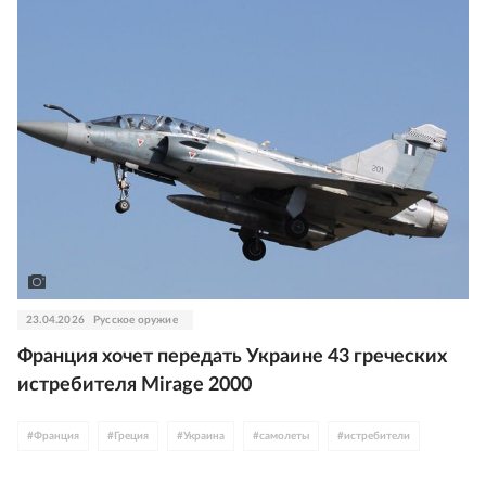
23.04.2026
Русское оружие
Франция хочет передать Украине 43 греческих
истребителя Mirage 2000
#
Франция
#
Греция
#
Украина
#
самолеты
#
истребители