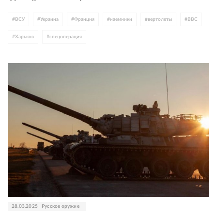
#
ВСУ
#
Украина
#
Франция
#
наемники
#
вертолеты
#
ВВС
#
Харьков
#
спецоперация
28.03.2025
Русское оружие