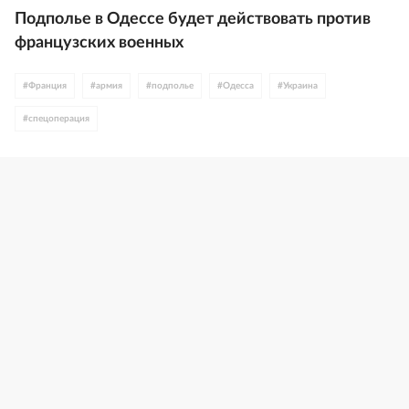
Подполье в Одессе будет действовать против
французских военных
#
Франция
#
армия
#
подполье
#
Одесса
#
Украина
#
спецоперация