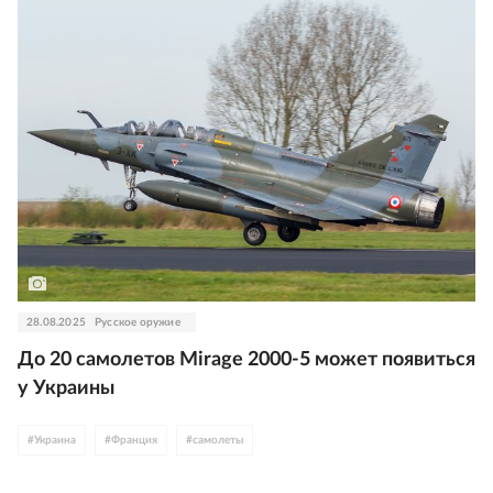
28.08.2025
Русское оружие
До 20 самолетов Mirage 2000-5 может появиться
у Украины
#
Украина
#
Франция
#
самолеты