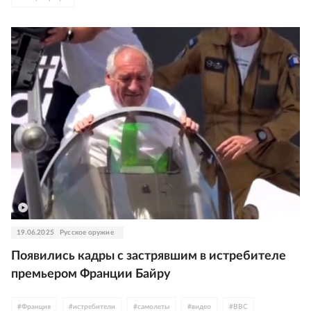
19.06.2025
Русское оружие
Появились кадры с застрявшим в истребителе
премьером Франции Байру
#
Франция
#
истребители
#
самолеты
#
видео
#
ВВС