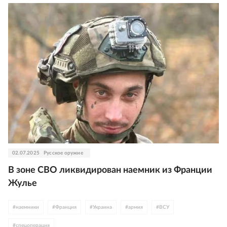
02.07.2025
Русское оружие
В зоне СВО ликвидирован наемник из Франции
Жулье
#
наемники
#
Франция
#
Украина
#
армия
#
ВСУ
#
спецоперация