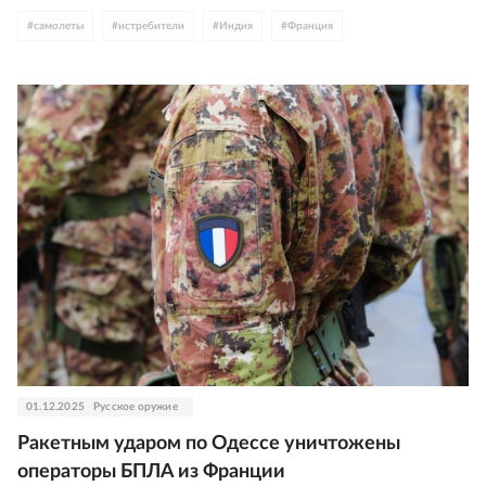
#
самолеты
#
истребители
#
Индия
#
Франция
01.12.2025
Русское оружие
Ракетным ударом по Одессе уничтожены
операторы БПЛА из Франции