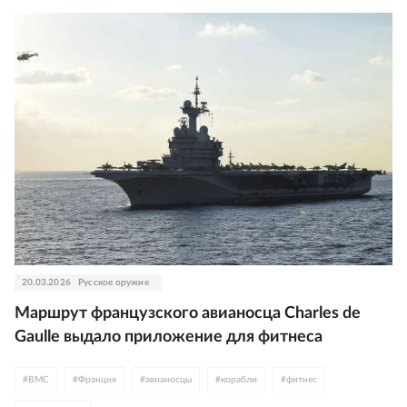
20.03.2026
Русское оружие
Маршрут французского авианосца Charles de
Gaulle выдало приложение для фитнеса
#
ВМС
#
Франция
#
авианосцы
#
корабли
#
фитнес