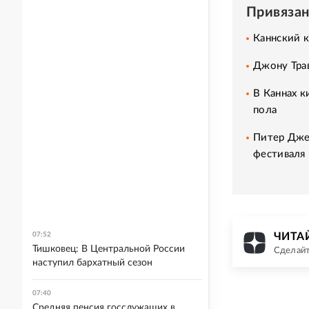
Привяза
Каннский 
Джону Тра
В Каннах к
пола
Питер Дже
фестиваля
ЧИТАЙ
07:52
Тишковец: В Центральной России
Сделайт
наступил бархатный сезон
07:40
Средняя пенсия госслужащих в