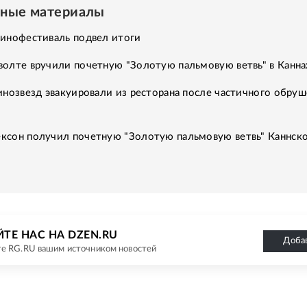
нные материалы
кинофестиваль подвел итоги
волте вручили почетную "Золотую пальмовую ветвь" в Канна
инозвезд эвакуировали из ресторана после частичного обру
ксон получил почетную "Золотую пальмовую ветвь" Каннск
ТЕ НАС НА DZEN.RU
Доба
е RG.RU вашим источником новостей