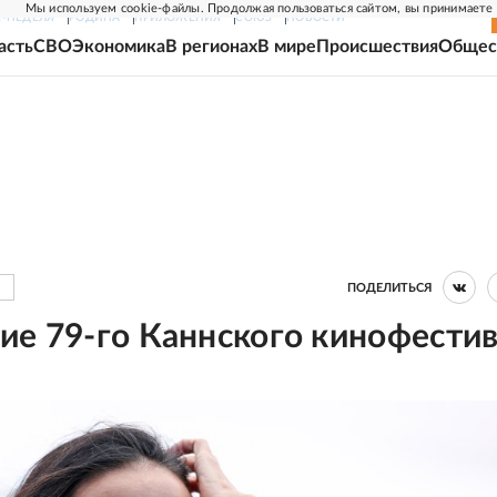
Мы используем cookie-файлы. Продолжая пользоваться сайтом, вы принимаете
Г-НЕДЕЛЯ
РОДИНА
ПРИЛОЖЕНИЯ
СОЮЗ
НОВОСТИ
асть
СВО
Экономика
В регионах
В мире
Происшествия
Общес
ПОДЕЛИТЬСЯ
ие 79-го Каннского кинофести