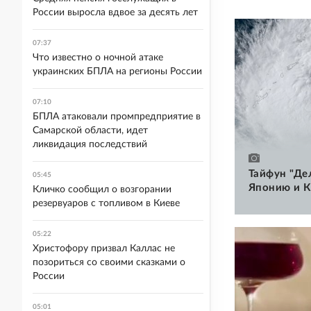
России выросла вдвое за десять лет
07:37
Что известно о ночной атаке
украинских БПЛА на регионы России
07:10
БПЛА атаковали промпредприятие в
Самарской области, идет
ликвидация последствий
Тайфун "Де
05:45
Японию и К
Кличко сообщил о возгорании
резервуаров с топливом в Киеве
05:22
Христофору призвал Каллас не
позориться со своими сказками о
России
05:01