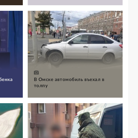
бенка
В Омске автомобиль въехал в
толпу