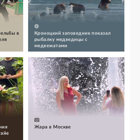
рельбы в
Кроноцкий заповедник показал
еля
рыбалку медведицы с
медвежатами
ния
Жара в Москве
тайе