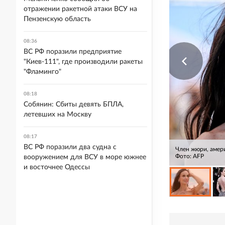
отражении ракетной атаки ВСУ на
Пензенскую область
08:36
ВС РФ поразили предприятие
"Киев-111", где производили ракеты
"Фламинго"
08:18
Собянин: Сбиты девять БПЛА,
летевших на Москву
08:17
ВС РФ поразили два судна с
Член жюри, амер
Фото: AFP
вооружением для ВСУ в море южнее
и восточнее Одессы