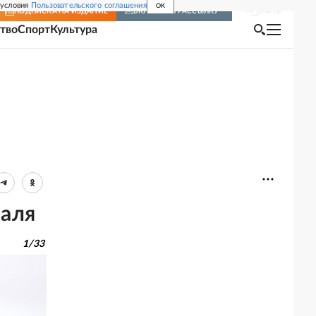
 условия
Пользовательского соглашения
OK
Войти
ПОДПИСКА
НА ИЗДАНИЕ
ВКЛЮЧИТЬ РАССЫЛКУ
тво
Спорт
Культура
валя
1
/
33