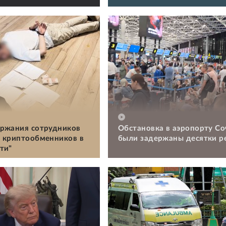
ржания сотрудников
Обстановка в аэропорту Со
 криптообменников в
были задержаны десятки р
ти"