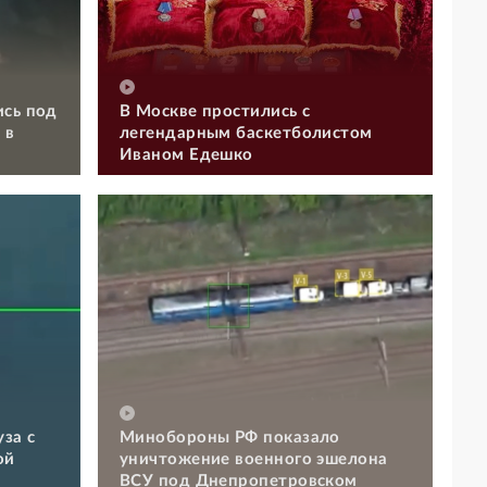
ись под
В Москве простились с
 в
легендарным баскетболистом
Иваном Едешко
за с
Минобороны РФ показало
ой
уничтожение военного эшелона
ВСУ под Днепропетровском