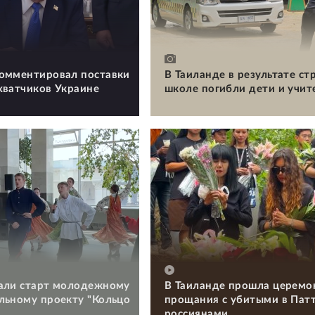
омментировал поставки
В Таиланде в результате ст
хватчиков Украине
школе погибли дети и учит
али старт молодежному
В Таиланде прошла церемо
льному проекту "Кольцо
прощания с убитыми в Пат
россиянами