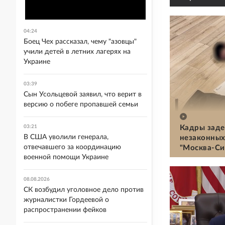
04:24
Боец Чех рассказал, чему "азовцы"
учили детей в летних лагерях на
Украине
03:39
Сын Усольцевой заявил, что верит в
версию о побеге пропавшей семьи
03:21
Кадры заде
В США уволили генерала,
незаконных
отвечавшего за координацию
"Москва-Си
военной помощи Украине
08.08.2026
СК возбудил уголовное дело против
журналистки Гордеевой о
распространении фейков