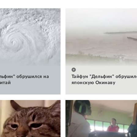
льфин" обрушился на
Тайфун "Дельфин" обрушил
итай
японскую Окинаву