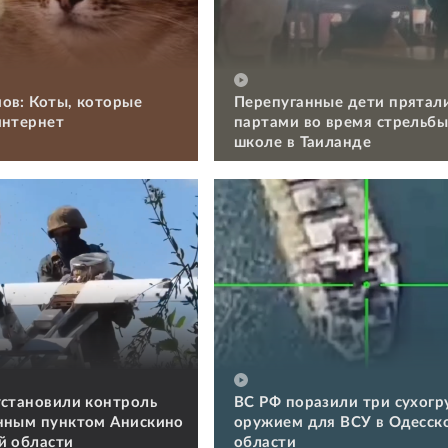
ов: Коты, которые
Перепуганные дети прятал
интернет
партами во время стрельбы
школе в Таиланде
установили контроль
ВС РФ поразили три сухогру
нным пунктом Анискино
оружием для ВСУ в Одесск
й области
области