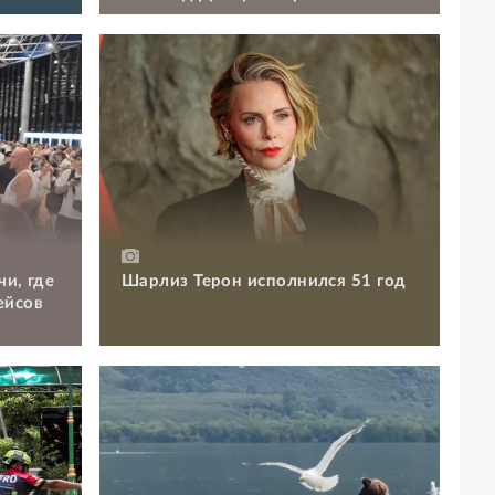
чи, где
Шарлиз Терон исполнился 51 год
ейсов