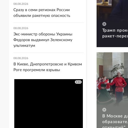
08.08.2026
Сразу в семи регионах России
объявили ракетную опасность
08.08.2026
Трамп прок
Экс-министр обороны Украины
ракет-пере
Федоров выдвинул Зеленскому
ультиматум
08.08.2026
В Киеве, Днепропетровске и Кривом
Роге прогремели взрывы
В Москве д
образовате
открытий"