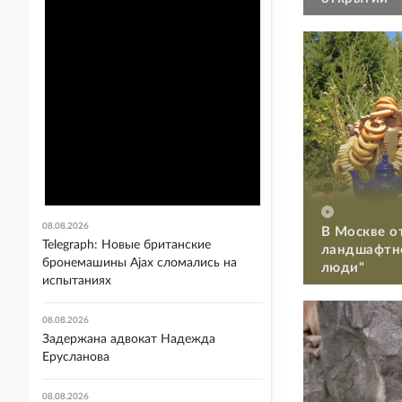
08.08.2026
В Москве о
Telegraph: Новые британские
ландшафтно
бронемашины Ajax сломались на
люди"
испытаниях
08.08.2026
Задержана адвокат Надежда
Ерусланова
08.08.2026