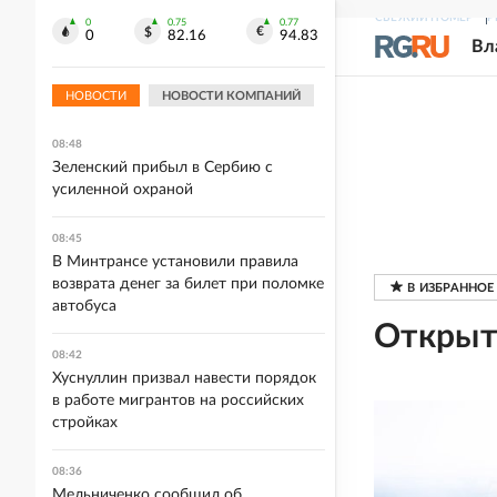
СВЕЖИЙ НОМЕР
Р
0
0.75
0.77
0
82.16
94.83
Вл
НОВОСТИ
НОВОСТИ КОМПАНИЙ
08:48
Зеленский прибыл в Сербию с
усиленной охраной
08:45
В Минтрансе установили правила
возврата денег за билет при поломке
автобуса
Открыт
08:42
Хуснуллин призвал навести порядок
в работе мигрантов на российских
стройках
08:36
Мельниченко сообщил об