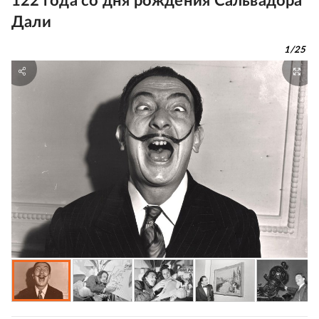
122 года со дня рождения Сальвадора
Дали
1
/
25