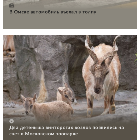
В Омске автомобиль въехал в толпу
Два детеныша винторогих козлов появились на
свет в Московском зоопарке