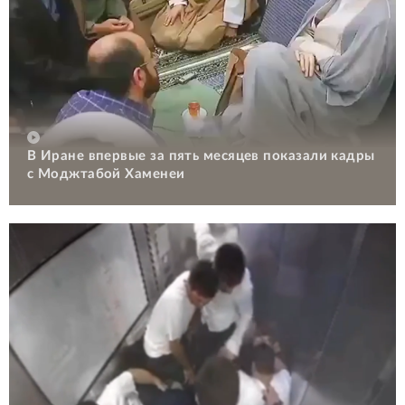
В Иране впервые за пять месяцев показали кадры
с Моджтабой Хаменеи