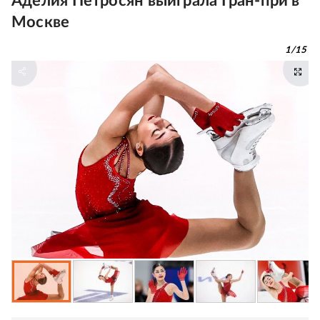
Аделия Петросян выиграла Гран-при в
Москве
1
/
15