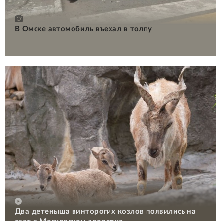
В Омске автомобиль въехал в толпу
Два детеныша винторогих козлов появились на