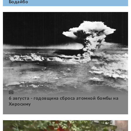
Бодайбо
6 августа - годовщина сброса атомной бомбы на
Хиросиму