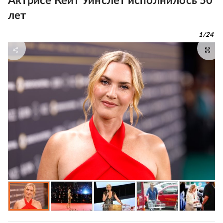
Актрисе Кейт Уинслет исполнилось 50
лет
1
/
24