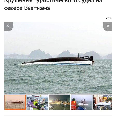
Крушение туристического судна на
севере Вьетнама
1
/
5