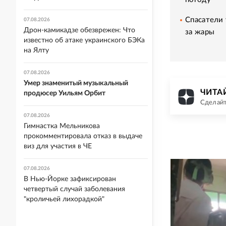
Спасатели
07.08.2026
Дрон-камикадзе обезврежен: Что
за жары
известно об атаке украинского БЭКа
на Ялту
07.08.2026
Умер знаменитый музыкальный
ЧИТАЙ
продюсер Уильям Орбит
Сделайт
07.08.2026
Гимнастка Мельникова
прокомментировала отказ в выдаче
виз для участия в ЧЕ
07.08.2026
В Нью-Йорке зафиксирован
четвертый случай заболевания
"кроличьей лихорадкой"