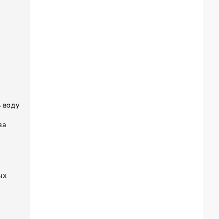
 воду
за
ых