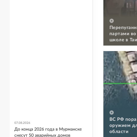
Перепуганн
партами во
школе в Та
ВС РФ пора
07.08.2026
оружием дл
До конца 2026 года в Мурманске
области
снесут 50 аварийных домов