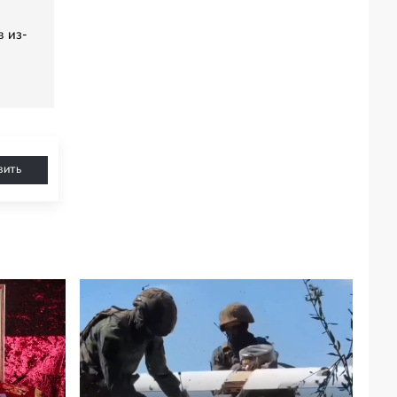
 из-
вить