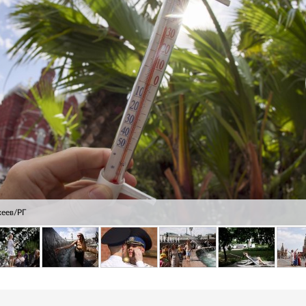
хеев/РГ