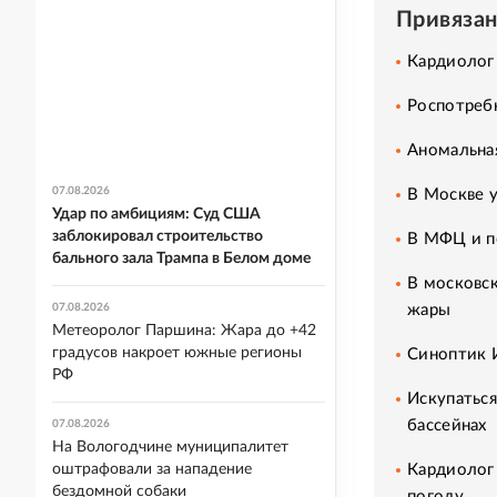
Привяза
Кардиолог 
Роспотребн
Аномальная
07.08.2026
В Москве 
Удар по амбициям: Суд США
заблокировал строительство
В МФЦ и п
бального зала Трампа в Белом доме
В московск
жары
07.08.2026
Метеоролог Паршина: Жара до +42
градусов накроет южные регионы
Синоптик И
РФ
Искупаться
бассейнах
07.08.2026
На Вологодчине муниципалитет
Кардиолог 
оштрафовали за нападение
бездомной собаки
погоду