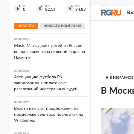
СВЕЖИЙ НОМЕР
Р
0
0.75
0.77
07.08.2026
0
82.16
94.83
Вл
В ряде стран Европы в высохших
руслах рек найдены предметы
НОВОСТИ
НОВОСТИ КОМПАНИЙ
Второй мировой
07.08.2026
Mash: Мать двоих детей из России
впала в кому из-за сильной жары на
Пхукете
07.08.2026
Ассоциацию футбола РК
заподозрили в оплате секс-
В Моск
развлечений иностранных судей
07.08.2026
Власти изучают предложения по
поддержке селлеров после атак на
Wildberries
07.08.2026