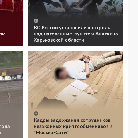
ВС России установили контроль
том
над населенным пунктом Анискино
Харьковской области
Кадры задержания сотрудников
лона
незаконных криптообменников в
м
"Москва-Сити"