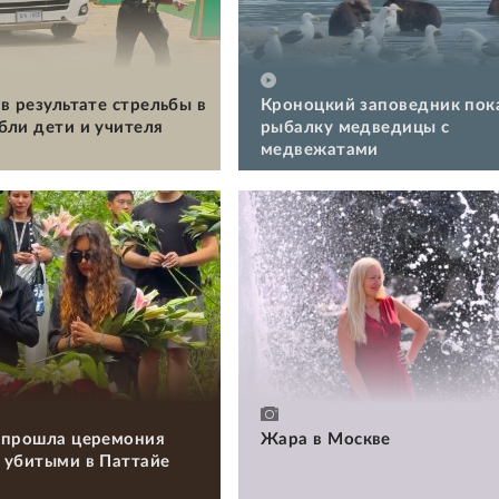
в результате стрельбы в
Кроноцкий заповедник пок
бли дети и учителя
рыбалку медведицы с
медвежатами
 прошла церемония
Жара в Москве
 убитыми в Паттайе
и