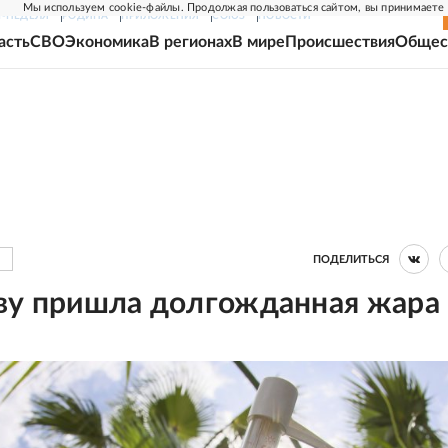
Мы используем cookie-файлы. Продолжая пользоваться сайтом, вы принимаете
Г-НЕДЕЛЯ
РОДИНА
ПРИЛОЖЕНИЯ
СОЮЗ
НОВОСТИ
асть
СВО
Экономика
В регионах
В мире
Происшествия
Общес
ПОДЕЛИТЬСЯ
ву пришла долгожданная жара