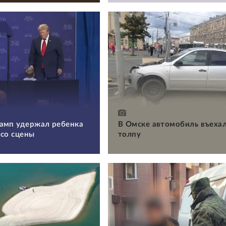
амп удержал ребенка
В Омске автомобиль въехал
 со сцены
толпу