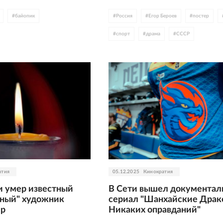
#
байопик
#
Россия
#
Егор Бероев
#
постер
#
спорт
#
драма
#
СССР
атия
05.12.2025
Кинократия
и умер известный
В Сети вышел документал
ный" художник
сериал "Шанхайские Драк
ер
Никаких оправданий"