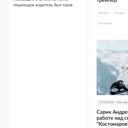
трейлер
пешеходов водитель был трезв
#
США
#
спорт
#
трейлер
17.03.2026
Кинокр
Сарик Андре
работе над 
"Костомаров