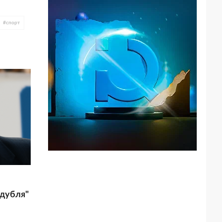
#
спорт
 дубля"