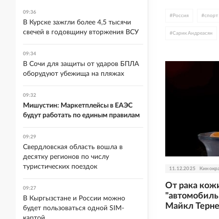
09:36
#
Россия
#
спорт
В Курске зажгли более 4,5 тысячи
свечей в годовщину вторжения ВСУ
#
Сарик Андреасян
09:34
В Сочи для защиты от ударов БПЛА
оборудуют убежища на пляжах
09:32
Мишустин: Маркетплейсы в ЕАЭС
будут работать по единым правилам
09:29
Свердловская область вошла в
десятку регионов по числу
туристических поездок
11.12.2025
Кинокр
От рака кож
09:27
"автомобиль
В Кыргызстане и России можно
Майкл Терн
будет пользоваться одной SIM-
картой