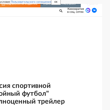
 условия
Пользовательского соглашения
OK
Войти
ПОДПИСКА
НА ИЗДАНИЕ
ВКЛЮЧИТЬ РАССЫЛКУ
Кинократия
в соц. сетях:
сия спортивной
ойный футбол"
лноценный трейлер