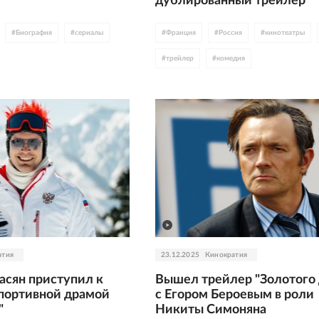
дублированный трейлер
#
Биография
#
сериалы
#
Франция
#
Россия
#
кинотеатры
#
трейлер
#
комедия
атия
23.12.2025
Кинократия
асян приступил к
Вышел трейлер "Золотого
спортивной драмой
с Егором Бероевым в роли
"
Никиты Симоняна