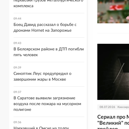
перевозки грузов металлургического
комплекса
09:44
Боец Давид рассказал о борьбе с
дронами Hornet на Запорожье
09:43
В Белоярском районе в ДТП погибли
пять человек
09:39
Синоптик Леус предупредил о
завершении жары в Москве
09:37
В Саратове выявили загрязнение
воздуха после пожара на мусорном
08.07.2026
Кинокр
полигоне
Сериал про 
"Великий" п
09:36
Наехавший в Омске на толпу