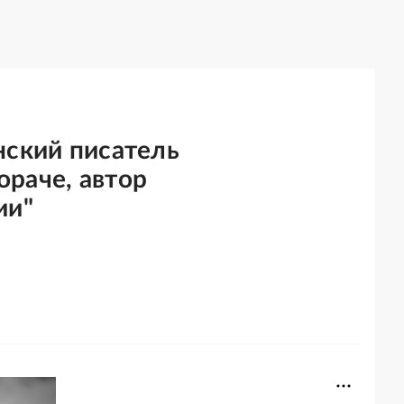
нский писатель
раче, автор
ии"