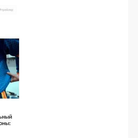
#
трейлер
ьный
оны: