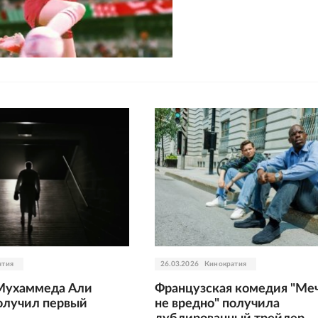
атия
26.03.2026
Кинократия
Мухаммеда Али
Французская комедия "Ме
олучил первый
не вредно" получила