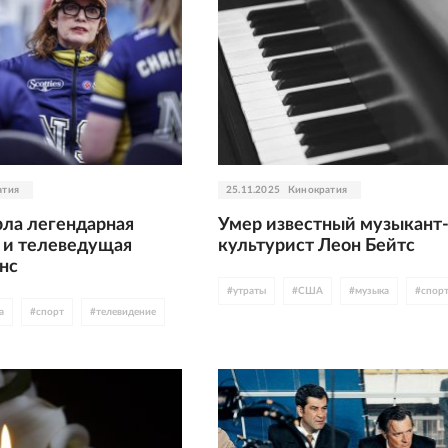
атия
25.11.2025
Кинократия
рла легендарная
Умер известный музыкант
 и телеведущая
культурист Леон Бейтс
нс
#
утраты
#
США
#
музыка
#
спор
а
#
спорт
#
телевидение