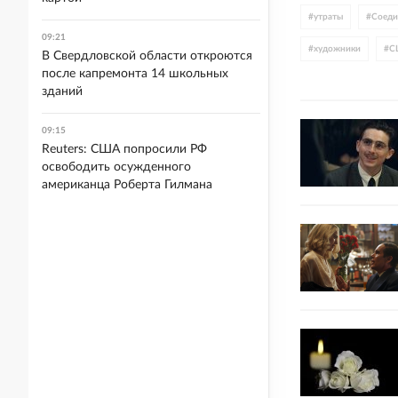
#
утраты
#
Соеди
09:21
#
художники
#
С
В Свердловской области откроются
после капремонта 14 школьных
зданий
09:15
Reuters: США попросили РФ
освободить осужденного
американца Роберта Гилмана