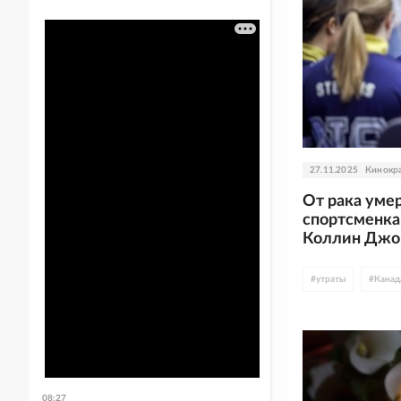
27.11.2025
Кинокр
От рака уме
спортсменка
Коллин Джо
#
утраты
#
Канад
08:27