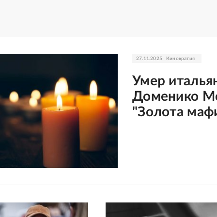
27.11.2025
Кинократия
Умер италья
Доменико Мо
"Золота маф