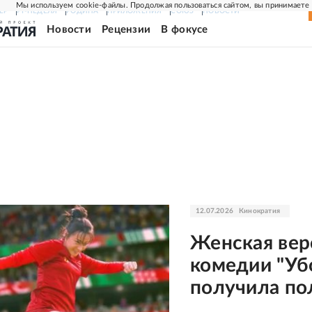
Мы используем cookie-файлы. Продолжая пользоваться сайтом, вы принимаете
ЕР
РГ-НЕДЕЛЯ
РОДИНА
ПРИЛОЖЕНИЯ
СОЮЗ
НОВОСТИ
Новости
Рецензии
В фокусе
12.07.2026
Кинократия
Женская вер
комедии "Уб
получила по