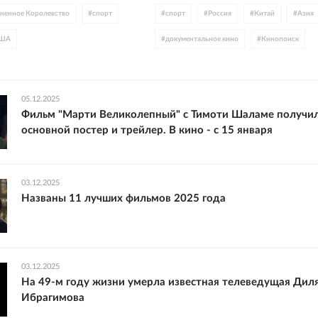
ненное Королевство
#
спорт
#
спорт
#
Россия
#
Китай
#
Азия
ША
#
документальное кино
#
Кинопоиск
#
интернет
#
постер
05.12.2025
Фильм "Марти Великолепный" с Тимоти Шаламе получи
основной постер и трейлер. В кино - с 15 января
03.12.2025
Названы 11 лучших фильмов 2025 года
03.12.2025
На 49-м году жизни умерла известная телеведущая Дил
Ибрагимова