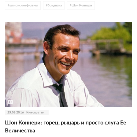
#
шпионские фильмы
#
бондиана
#
Шон Коннери
25.08.2016
Кинократия
Шон Коннери: горец, рыцарь и просто слуга Ее
Величества