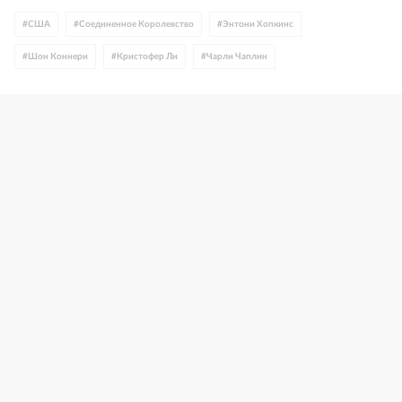
#
США
#
Соединенное Королевство
#
Энтони Хопкинс
#
Шон Коннери
#
Кристофер Ли
#
Чарли Чаплин