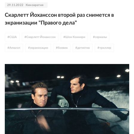
29.11.2022
Кинократия
Скарлетт Йоханссон второй раз снимется в
экранизации "Правого дела"
#
США
#
Скарлетт Йоханссон
#
Шон Коннери
#
сериалы
#
Amazon
#
экранизации
#
боевик
#
детектив
#
триллер