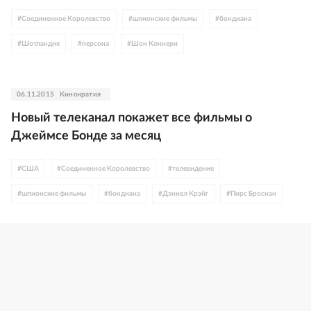
#
Соединенное Королевство
#
шпионские фильмы
#
бондиана
#
Шотландия
#
персона
#
Шон Коннери
06.11.2015
Кинократия
Новый телеканал покажет все фильмы о
Джеймсе Бонде за месяц
#
США
#
Соединенное Королевство
#
телевидение
#
шпионские фильмы
#
бондиана
#
Дэниел Крэйг
#
Пирс Броснан
#
Шон Коннери