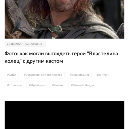
22.03.2020
Кинократия
Фото: как могли выглядеть герои "Властелина
колец" с другим кастом
#
США
#
Соединенное Королевство
#
экранизации
#
фэнтези
#
странное
#
Ирландия
#
Толкин
#
Николас Кейдж
#
Лиам Нисон
#
Итан Хоук
#
Ума Турман
#
Рассел Кроу
#
Кристофер Пламмер
#
Дэниел Дэй-Льюис
#
Шон Коннери