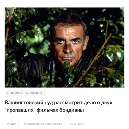
10.04.2017
Кинократия
Вашингтонский суд рассмотрит дело о двух
"пропавших" фильмах бондианы
#
США
#
Соединенное Королевство
#
скандалы