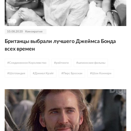
10.08.2020
Кинократия
Британцы выбрали лучшего Джеймса Бонда
всех времен
#
Соединенное Королевство
#
рейтинги
#
шпионские фильмы
#
Шотландия
#
Дэниел Крэйг
#
Пирс Броснан
#
Шон Коннери