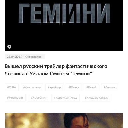
26.04.2019
Кинократия
Вышел русский трейлер фантастического
боевика с Уиллом Смитом "Гемини"
#
США
#
фантастика
#
трейлер
#
Disney
#
Китай
#
боевик
#
Paramount
#
Уилл Смит
#
Харрисон Форд
#
Николас Кейдж
#
Мел Гибсон
#
Клинт Иствуд
#
Мэри Элизабет Уинстэд
#
Шон Коннери