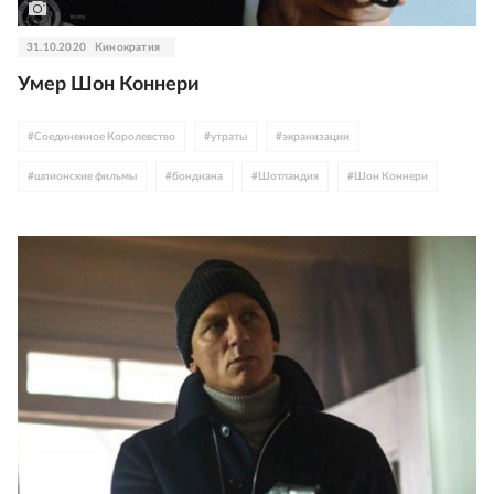
31.10.2020
Кинократия
Умер Шон Коннери
#
Соединенное Королевство
#
утраты
#
экранизации
#
шпионские фильмы
#
бондиана
#
Шотландия
#
Шон Коннери