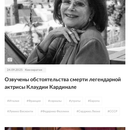
24.09.2025
Кинократия
Озвучены обстоятельства смерти легендарной
актрисы Клаудии Кардинале
#
Италия
#
Франция
#
сериалы
#
утраты
#
Европа
#
Лукино Висконти
#
Федерико Феллини
#
Серджио Леоне
#
СССР
#
Михалковы
#
Ален Делон
#
Марлон Брандо