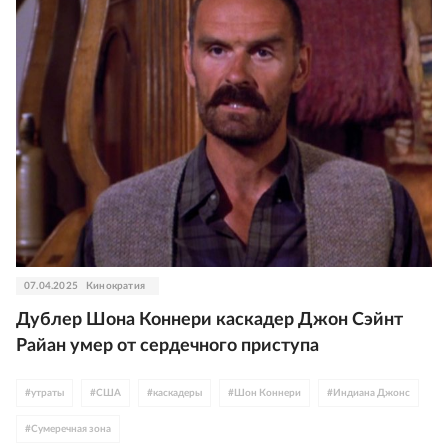
#
Жан-Поль Бельмондо
#
Джереми Айронс
#
Шон Коннери
#
вестерн
#
драма
#
комедия
#
эротика
07.04.2025
Кинократия
Дублер Шона Коннери каскадер Джон Сэйнт
Райан умер от сердечного приступа
#
утраты
#
США
#
каскадеры
#
Шон Коннери
#
Индиана Джонс
#
Сумеречная зона