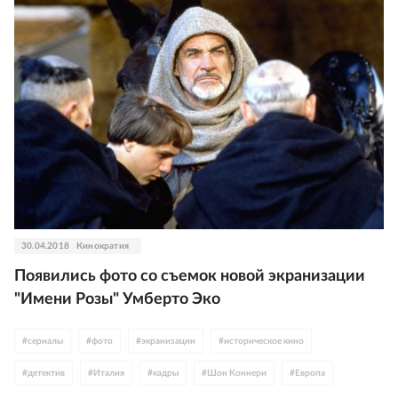
#
Хью Джекман
#
Джордж Клуни
#
Джулия Робертс
#
Шон Коннери
#
Мэрилин Монро
30.04.2018
Кинократия
Появились фото со съемок новой экранизации
"Имени Розы" Умберто Эко
#
сериалы
#
фото
#
экранизации
#
историческое кино
#
детектив
#
Италия
#
кадры
#
Шон Коннери
#
Европа