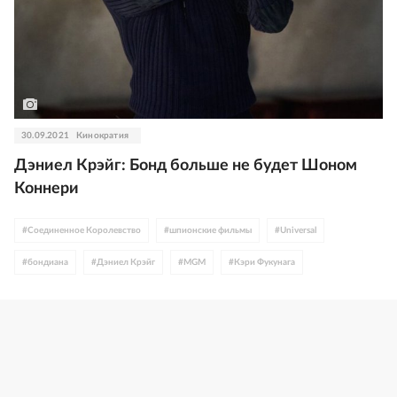
30.09.2021
Кинократия
Дэниел Крэйг: Бонд больше не будет Шоном
Коннери
#
Соединенное Королевство
#
шпионские фильмы
#
Universal
#
бондиана
#
Дэниел Крэйг
#
MGM
#
Кэри Фукунага
#
Шон Коннери