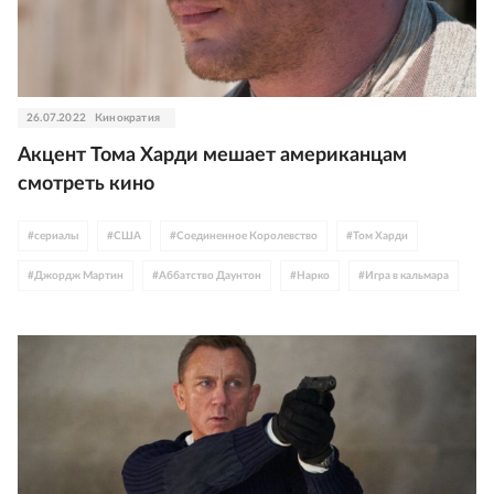
26.07.2022
Кинократия
Акцент Тома Харди мешает американцам
смотреть кино
#
сериалы
#
США
#
Соединенное Королевство
#
Том Харди
#
Джордж Мартин
#
Аббатство Даунтон
#
Нарко
#
Игра в кальмара
#
Бриджертоны
#
Острые козырьки
#
Джонни Депп
#
Арнольд Шварценеггер
#
Шон Коннери
#
Джеймс МакЭвой
#
Шотландия
#
Бенедикт Камбербэтч
#
Оззи Осборн
#
Джеки Чан
#
Китай
#
рейтинги