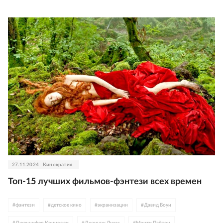
27.11.2024
Кинократия
Топ-15 лучших фильмов-фэнтези всех времен
#
фэнтези
#
детское кино
#
экранизации
#
Дэвид Боуи