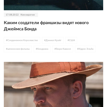
17.08.2022
Кинократия
Каким создатели франшизы видят нового
Джеймса Бонда
#
Соединенное Королевство
#
Дэниел Крэйг
#
США
#
шпионские фильмы
#
бондиана
#
Генри Кавилл
#
Идрис Эльба
#
Том Харди
#
Шон Коннери
#
Universal