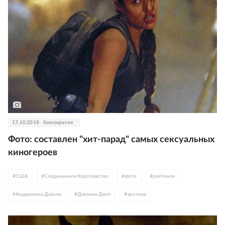
17.10.2018
Кинократия
Фото: составлен "хит-парад" самых сексуальных
киногероев
#
США
#
Соединенное Королевство
#
фото
#
рейтинги
#
Анджелина Джоли
#
Джонни Депп
#
эротика
#
Скарлетт Йоханссон
#
Дэниел Крэйг
#
Галь Гадот
#
Хемсворты