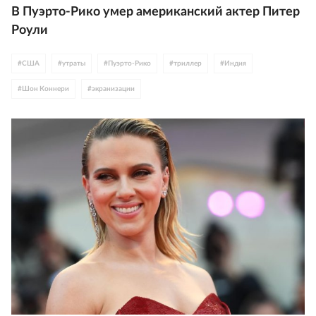
В Пуэрто-Рико умер американский актер Питер
Роули
#
США
#
утраты
#
Пуэрто-Рико
#
триллер
#
Индия
#
Шон Коннери
#
экранизации