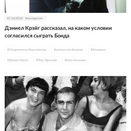
07.10.2020
Кинократия
Дэниел Крэйг рассказал, на каком условии
согласился сыграть Бонда
#
Соединенное Королевство
#
шпионские фильмы
#
бондиана
#
Дэниел Крэйг
#
Пирс Броснан
#
Шон Коннери