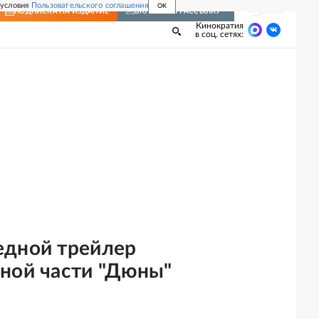
 условия
Пользовательского соглашения
OK
Войти
ПОДПИСКА
НА ИЗДАНИЕ
ВКЛЮЧИТЬ РАССЫЛКУ
Кинократия
в соц. сетях:
едной трейлер
ной части "Дюны"