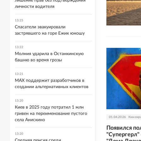
лишение прав без подтверждения
личности водителя
13:25
Спасатели эвакуировали
застрявшего на горе Ежик юношу
13:22
Молния ударила в Останкинскую
башню во время грозы
13:21
MAX поддержит разработчиков в
создании альтернативных клиентов
13:20
Киев в 2025 году потратил 1 млн
гривен на переименование пустого
01.04.2026
Кинокр
села Анискино
Появился по
"Супергерл"
13:20
Средняя пенсия среди