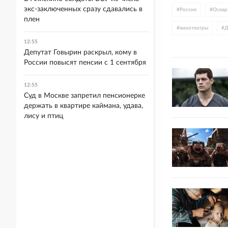
экс-заключенных сразу сдавались в
#
Россия
#
Оскар
плен
#
кинотеатры
#
Д
12:55
#
Израиль
#
Джо
Депутат Говырин раскрыл, кому в
России повысят пенсии с 1 сентября
#
США
12:55
Суд в Москве запретил пенсионерке
держать в квартире каймана, удава,
лису и птиц