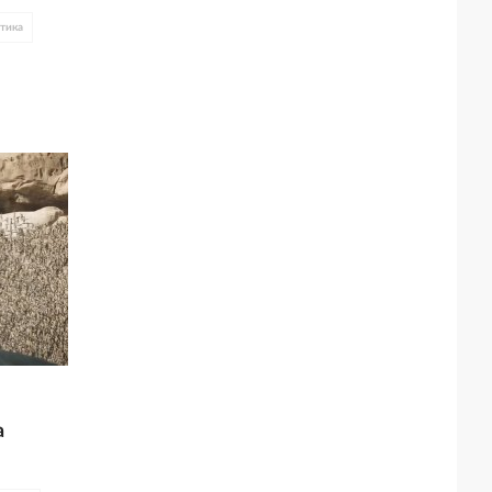
тика
Зендея
а