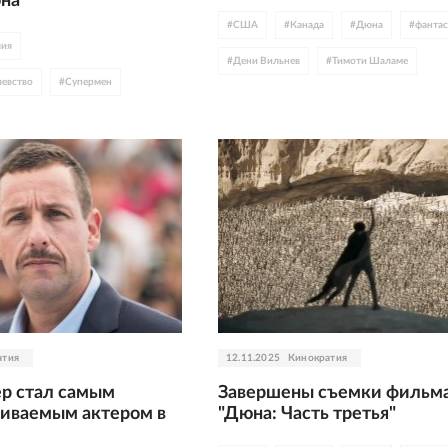
на"
#
США
#
Канада
#
Дюна
#
фантас
лия
#
Дени Вильнев
#
Тимоти Шаламе
евство
#
Супермен
#
Флоренс Пью
#
Аня Тейлор-Джой
#
астика
#
DC
#
Джош Бролин
#
Хавьер Бардем
#
Джеймс Ганн
#
Джейсон Момоа
#
Роберт Паттинсон
#
трейлер
#
приключения
#
Ребекка Фергюсон
#
WB Discovery
герои
атия
12.11.2025
Кинократия
р стал самым
Завершены съемки фильм
иваемым актером в
"Дюна: Часть третья"