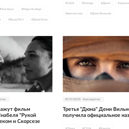
#
США
#
Канада
#
Дюна
#
экран
#
Том Круз
#
Марк Уолберг
#
фантастика
#
Дени Вильнев
н
#
Брэд Питт
#
Джек Блэк
#
Аня Тейлор-Джой
#
Зендея
#
Швеци
#
Милли Бобби Браун
#
Флоренс Пью
#
Джош Бролин
#
Дуэйн Джонсон
#
Хавьер Бардем
#
Испания
#
Джейсо
#
WB Discovery
атия
09.07.2025
Кинократия
кажут фильм
Третья "Дюна" Дени Вильн
набеля "Рукой
получила официальное на
зеком и Скорсезе
#
Дюна
#
США
#
Канада