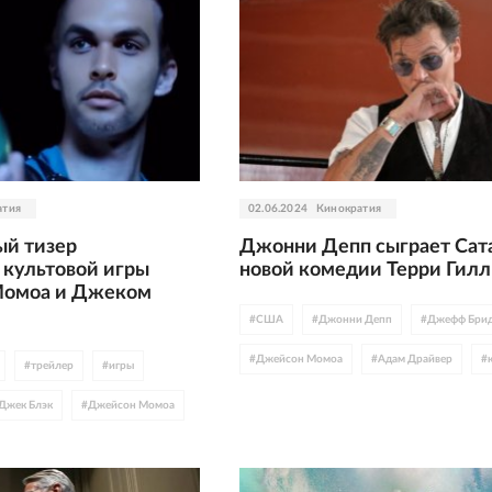
атия
02.06.2024
Кинократия
й тизер
Джонни Депп сыграет Сата
 культовой игры
новой комедии Терри Гил
 Момоа и Джеком
#
США
#
Джонни Депп
#
Джефф Бри
#
Джейсон Момоа
#
Адам Драйвер
#
#
трейлер
#
игры
Джек Блэк
#
Джейсон Момоа
iscovery
#
Legendary