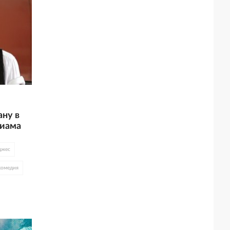
ну в
лиама
джес
комедия