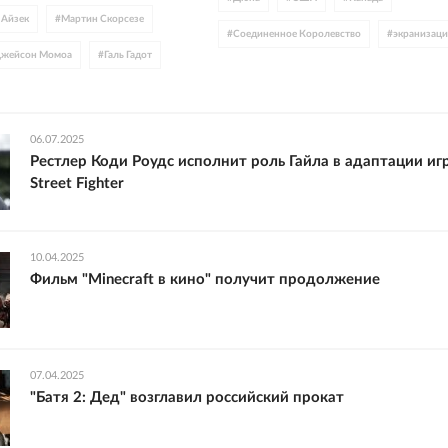
 Айзек
#
Мартин Скорсезе
#
Соединенное Королевство
#
экранизац
жейсон Момоа
#
Галь Гадот
#
фантастика
#
WB Discovery
#
Дени 
н Малкович
#
кадры
#
Тимоти Шаламе
#
Флоренс Пью
#
Зе
06.07.2025
#
Джейсон Момоа
#
Ребекка Фергюсон
Рестлер Коди Роудс исполнит роль Гайла в адаптации иг
#
Джош Бролин
#
Роберт Паттинсон
Street Fighter
10.04.2025
Фильм "Minecraft в кино" получит продолжение
07.04.2025
"Батя 2: Дед" возглавил российский прокат