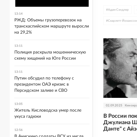
#
Адам Сэндлер
13:14
РЖД: Объемы грузоперевозок на
#
Скарлетт Йоханссо
транскаспийском маршруте выросли
на 29,2%
#
Джейсон Момоа
#
Дензел Вашингтон
13:11
Полиция раскрыла мошенническую
схему хищений на Юге России
13:11
Путин обсудил по телефону с
президентом ОАЭ кризис в
Персидском заливе и СВО
13:05
02.09.2025
Кинокр
Житель Кисловодска умер после
В России по
укуса гадюки
Джулиана Ш
Данте" с Ай
12:56
В Анискино солдаты ВСУ из числа