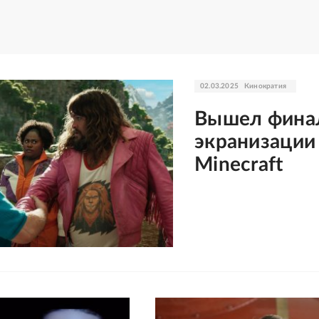
02.03.2025
Кинократия
Вышел фина
экранизации
Minecraft