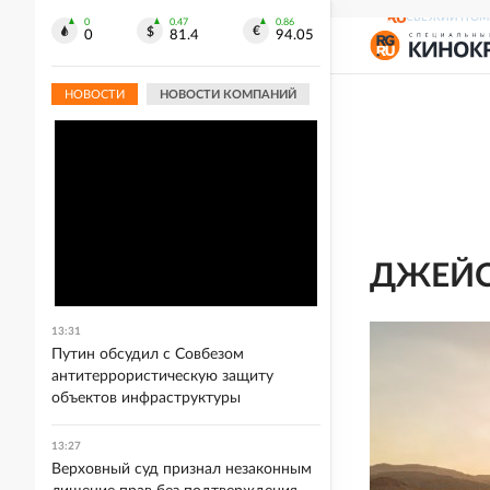
СВЕЖИЙ НОМ
0
0.47
0.86
0
81.4
94.05
НОВОСТИ
НОВОСТИ КОМПАНИЙ
ДЖЕЙ
13:31
Путин обсудил с Совбезом
антитеррористическую защиту
объектов инфраструктуры
13:27
Верховный суд признал незаконным