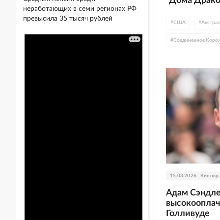
"Дома Драко
неработающих в семи регионах РФ
превысила 35 тысяч рублей
#
США
#
Австра
#
Соединенное Корол
#
комиксы
#
фант
#
WB Discovery
#
Джейсон Момоа
#
боевик
#
супер
15.03.2026
Кинокр
Адам Сэндле
высокооплач
Голливуде