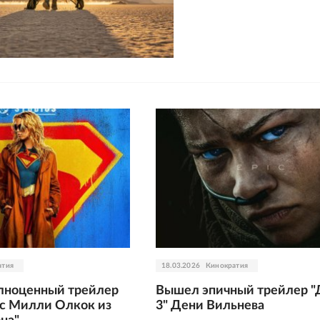
атия
18.03.2026
Кинократия
лноценный трейлер
Вышел эпичный трейлер 
 с Милли Олкок из
3" Дени Вильнева