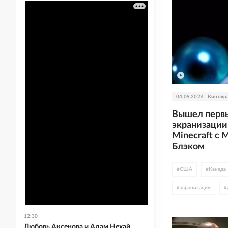
04.09.2024
Кинокр
Вышел первы
экранизации
Minecraft с
Блэком
#
США
#
Канада
#
экранизации
#
#
комедия
#
WB D
12:30
#
The Beatles
Любовь Аксенова и Адам Нехай