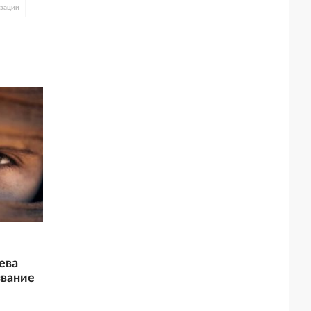
изации
я
н Момоа
ева
звание