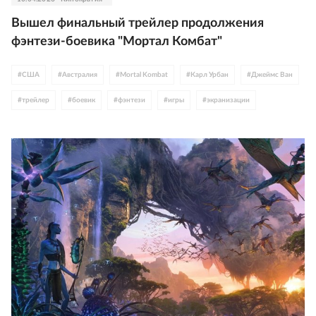
Вышел финальный трейлер продолжения
фэнтези-боевика "Мортал Комбат"
#
США
#
Австралия
#
Mortal Kombat
#
Карл Урбан
#
Джеймс Ван
#
трейлер
#
боевик
#
фэнтези
#
игры
#
экранизации