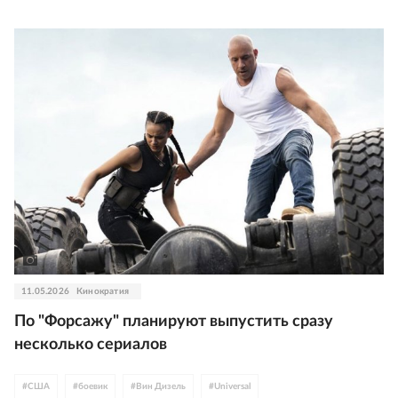
11.05.2026
Кинократия
По "Форсажу" планируют выпустить сразу
несколько сериалов
#
США
#
боевик
#
Вин Дизель
#
Universal