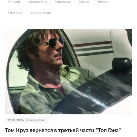
#
Япония
#
фантастика
#
анимация
#
аниме
#
боевик
#
Том Круз
#
Эмили Блант
19.04.2026
Кинократия
Том Круз вернется в третьей части "Топ Гана"