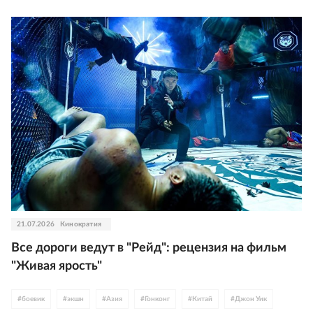
21.07.2026
Кинократия
Все дороги ведут в "Рейд": рецензия на фильм
"Живая ярость"
#
боевик
#
экшн
#
Азия
#
Гонконг
#
Китай
#
Джон Уик