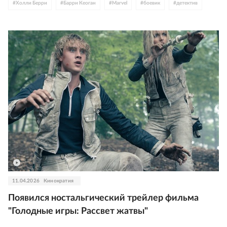
#
Холли Берри
#
Барри Кеоган
#
Marvel
#
боевик
#
детектив
11.04.2026
Кинократия
Появился ностальгический трейлер фильма
"Голодные игры: Рассвет жатвы"