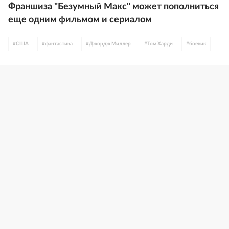
Франшиза "Безумный Макс" может пополниться
еще одним фильмом и сериалом
#
США
#
фантастика
#
Джордж Миллер
#
Том Харди
#
боевик