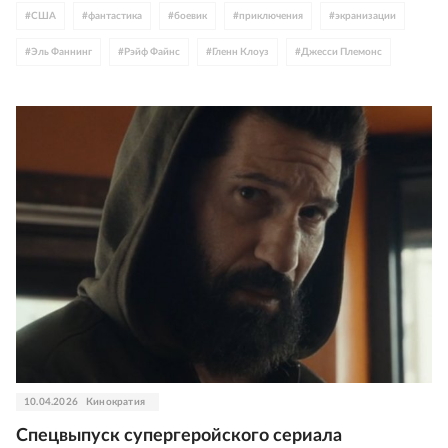
#
США
#
фантастика
#
боевик
#
приключения
#
экранизации
#
Эль Фаннинг
#
Рэйф Файнс
#
Гленн Клоуз
#
Джесси Племонс
#
Джош Хатчерсон
#
Дженнифер Лоуренс
#
Киран Калкин
#
Майя Хоук
#
трейлер
#
Lionsgate
10.04.2026
Кинократия
Спецвыпуск супергеройского сериала