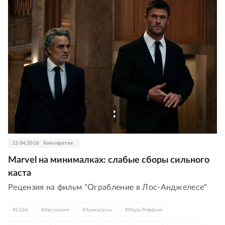
13.04.2026
Кинократия
Marvel на минималках: слабые сборы сильного
каста
Рецензия на фильм "Ограбление в Лос-Анджелесе"
#
США
#
Австралия
#
Хемсворты
#
Марк Руффало