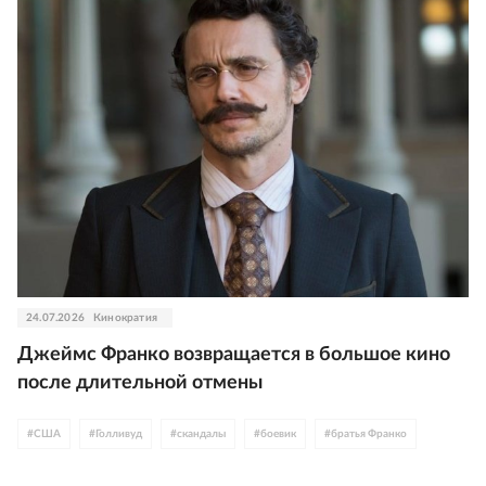
24.07.2026
Кинократия
Джеймс Франко возвращается в большое кино
после длительной отмены
#
США
#
Голливуд
#
скандалы
#
боевик
#
братья Франко