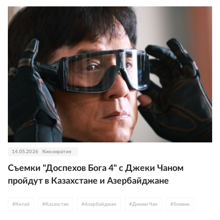
14.05.2026
Кинократия
Съемки "Доспехов Бога 4" с Джеки Чаном
пройдут в Казахстане и Азербайджане
#
Китай
#
Казахстан
#
Азербайджан
#
Джеки Чан
#
боевик