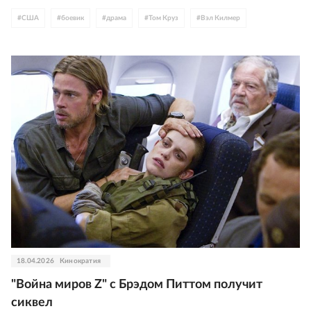
#
США
#
боевик
#
драма
#
Том Круз
#
Вэл Килмер
18.04.2026
Кинократия
"Война миров Z" с Брэдом Питтом получит
сиквел