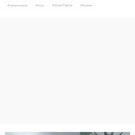
#
экранизации
#
игры
#
Street Fighter
#
боевик