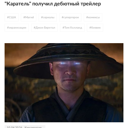
"Каратель" получил дебютный трейлер
#
США
#
Marvel
#
сериалы
#
супергерои
#
комиксы
#
экранизации
#
Джон Бернтал
#
Том Холланд
#
боевик
#
фантастика
#
трейлер
#
Disney
10.04.2026
Кинократия