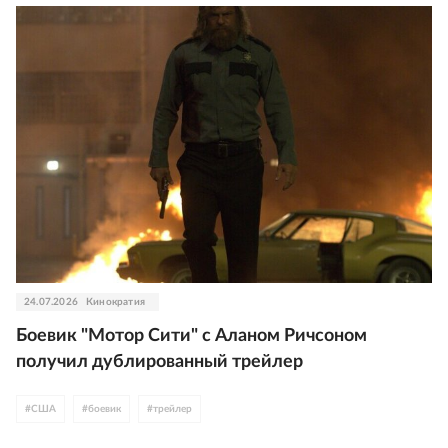
24.07.2026
Кинократия
Боевик "Мотор Сити" с Аланом Ричсоном
получил дублированный трейлер
#
США
#
боевик
#
трейлер