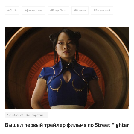
#
США
#
фантастика
#
Брэд Питт
#
боевик
#
Paramount
17.04.2026
Кинократия
Вышел первый трейлер фильма по Street Fighter