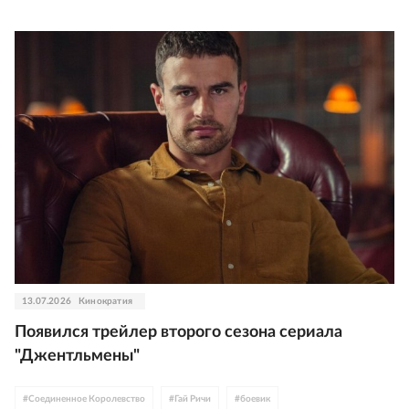
13.07.2026
Кинократия
Появился трейлер второго сезона сериала
"Джентльмены"
#
Соединенное Королевство
#
Гай Ричи
#
боевик