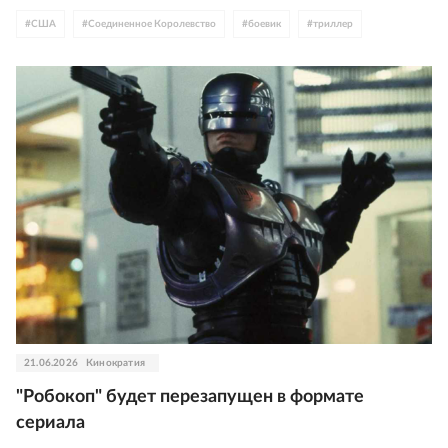
#
США
#
Соединенное Королевство
#
боевик
#
триллер
21.06.2026
Кинократия
"Робокоп" будет перезапущен в формате
сериала