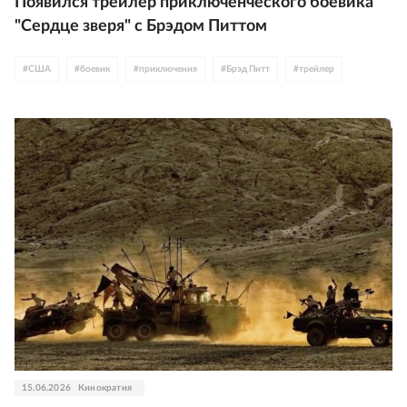
Появился трейлер приключенческого боевика
"Сердце зверя" с Брэдом Питтом
#
США
#
боевик
#
приключения
#
Брэд Питт
#
трейлер
15.06.2026
Кинократия