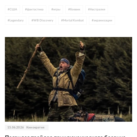
#
США
#
фантастика
#
игры
#
боевик
#
Австралия
#
Legendary
#
WB Discovery
#
Mortal Kombat
#
экранизации
#
Карл Урбан
#
Пацаны
#
Киану Ривз
#
Джон Уик
15.06.2026
Кинократия