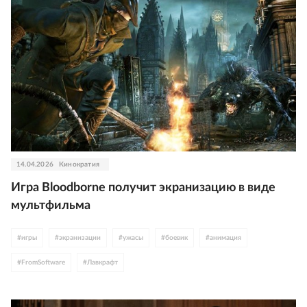
14.04.2026
Кинократия
Игра Bloodborne получит экранизацию в виде
мультфильма
#
игры
#
экранизации
#
ужасы
#
боевик
#
анимация
#
FromSoftware
#
Лавкрафт