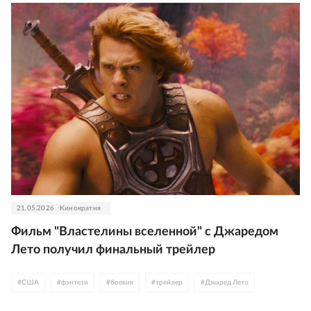
21.05.2026
Кинократия
Фильм "Властелины вселенной" с Джаредом
Лето получил финальный трейлер
#
США
#
фэнтези
#
боевик
#
трейлер
#
Джаред Лето