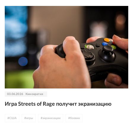
03.06.2026
Кинократия
Игра Streets of Rage получит экранизацию
#
США
#
игры
#
экранизации
#
боевик