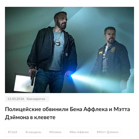
13.05.2026
Кинократия
Полицейские обвинили Бена Аффлека и Мэтта
Дэймона в клевете
#
США
#
скандалы
#
боевик
#
Бен Аффлек
#
Мэтт Дэймон