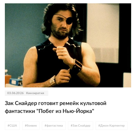
03.06.2026
Кинократия
Зак Снайдер готовит ремейк культовой
фантастики "Побег из Нью-Йорка"
#
США
#
боевик
#
фантастика
#
Зак Снайдер
#
Джон Карпентер