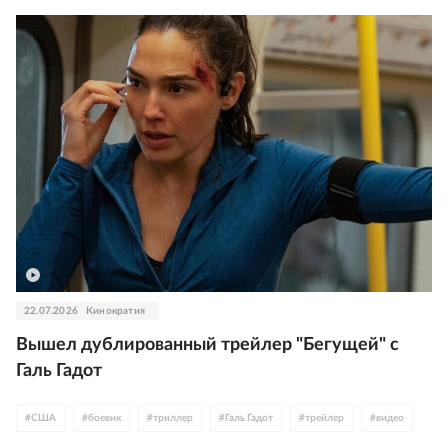
22.07.2026
Кинократия
Вышел дублированный трейлер "Бегущей" с
Галь Гадот
#
США
#
боевик
#
триллер
#
Галь Гадот
#
трейлер
#
видео