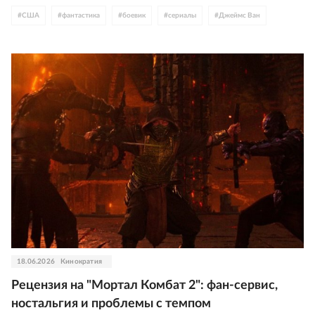
#
США
#
фантастика
#
боевик
#
сериалы
#
Джеймс Ван
18.06.2026
Кинократия
Рецензия на "Мортал Комбат 2": фан-сервис,
ностальгия и проблемы с темпом