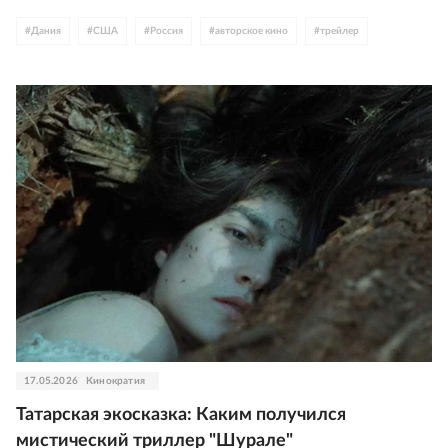
#
Дания
#
США
#
Россия
#
авторское кино
#
трейлер
17.05.2026
Кинократия
Татарская экосказка: Каким получился
мистический триллер "Шурале"