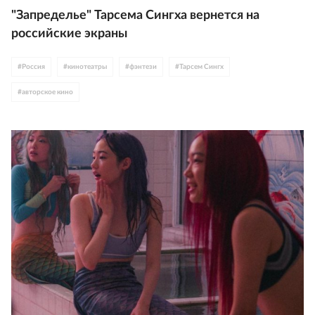
"Запределье" Тарсема Сингха вернется на
российские экраны
#
Россия
#
кинотеатры
#
фэнтези
#
Тарсем Сингх
#
авторское кино