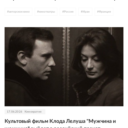
#
авторское кино
#
кинотеатры
#
Россия
#
Иран
#
Франция
17.06.2026
Кинократия
Культовый фильм Клода Лелуша "Мужчина и