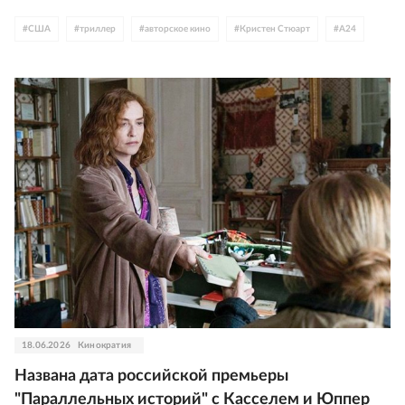
#
США
#
триллер
#
авторское кино
#
Кристен Стюарт
#
A24
18.06.2026
Кинократия
Названа дата российской премьеры
"Параллельных историй" с Касселем и Юппер