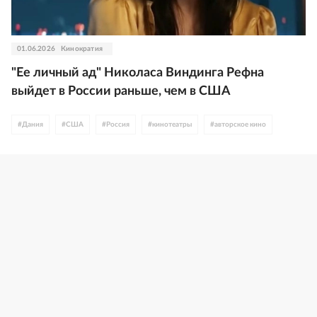
01.06.2026
Кинократия
"Ее личный ад" Николаса Виндинга Рефна
выйдет в России раньше, чем в США
#
Дания
#
США
#
Россия
#
кинотеатры
#
авторское кино