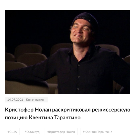
14.07.2026
Кинократия
Кристофер Нолан раскритиковал режиссерскую
позицию Квентина Тарантино
#
США
#
Голливуд
#
Кристофер Нолан
#
Квентин Тарантино