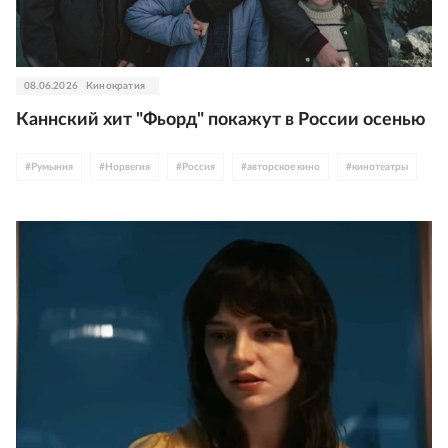
08.06.2026
Кинократия
Каннский хит "Фьорд" покажут в России осенью
#
Румыния
#
Норвегия
#
Россия
#
авторское кино
#
кинотеатры