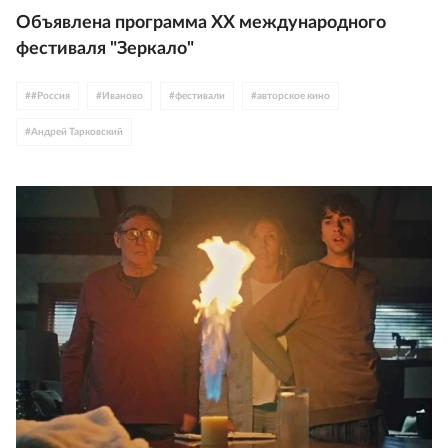
Объявлена программа XX международного
фестиваля "Зеркало"
#
#Россия
#
Иваново
#
фестивали
#
авторское кино
#
Андрей Тарковский