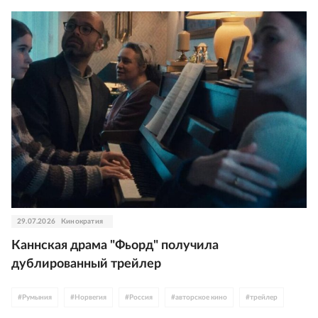
29.07.2026
Кинократия
Каннская драма "Фьорд" получила
дублированный трейлер
#
Румыния
#
Норвегия
#
Россия
#
авторское кино
#
трейлер