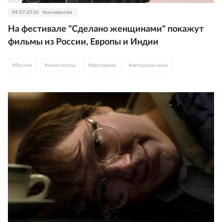
04.07.2026
Кинократия
На фестивале "Сделано женщинами" покажут
фильмы из России, Европы и Индии
#
Россия
#
кинотеатры
#
фестивали
#
авторское кино