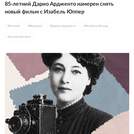
85-летний Дарио Ардженто намерен снять
новый фильм с Изабель Юппер
#
Италия
#
Франция
#
Дарио Ардженто
#
Изабель Юппер
#
авторское кино