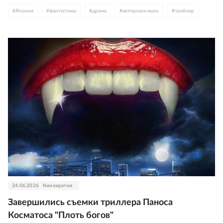
#
Япония
#
фантастика
#
драма
#
авторское кино
#
трейлер
24.06.2026
Кинократия
Завершились съемки триллера Паноса
Косматоса "Плоть богов"