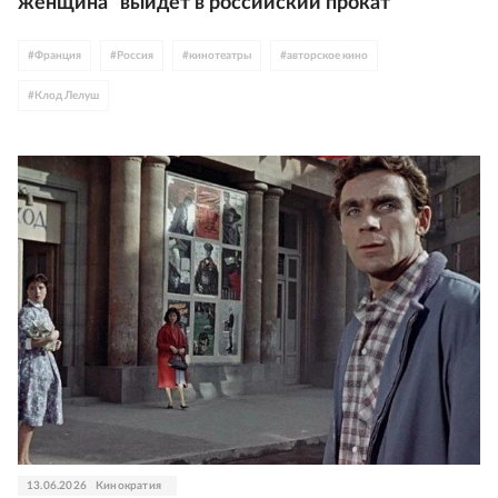
женщина" выйдет в российский прокат
#
Франция
#
Россия
#
кинотеатры
#
авторское кино
#
Клод Лелуш
13.06.2026
Кинократия