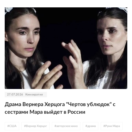
27.07.2026
Кинократия
Драма Вернера Херцога "Чертов ублюдок" с
сестрами Мара выйдет в России
#
США
#
Вернер Херцог
#
авторское кино
#
драма
#
Руни Мара