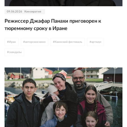
09.06.2026
Кинократия
Режиссер Джафар Панахи приговорен к
тюремному сроку в Иране
#
Иран
#
авторское кино
#
Каннский фестиваль
#
артхаус
#
скандалы