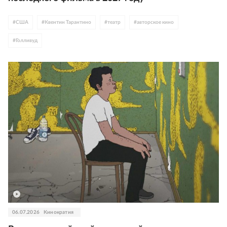
#
США
#
Квентин Тарантино
#
театр
#
авторское кино
#
Голливуд
06.07.2026
Кинократия