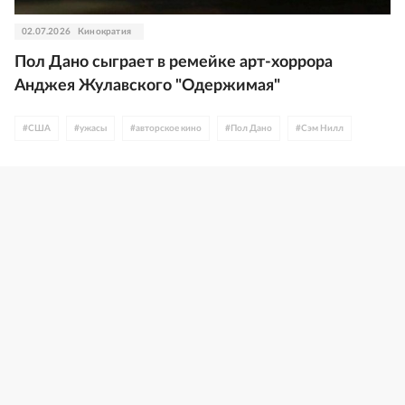
02.07.2026
Кинократия
Пол Дано сыграет в ремейке арт-хоррора
Анджея Жулавского "Одержимая"
#
США
#
ужасы
#
авторское кино
#
Пол Дано
#
Сэм Нилл