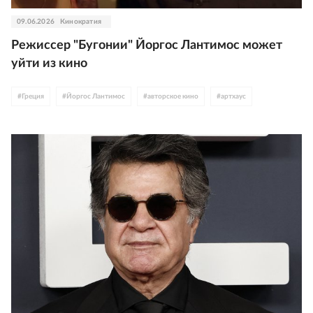
09.06.2026
Кинократия
Режиссер "Бугонии" Йоргос Лантимос может
уйти из кино
#
Греция
#
Йоргос Лантимос
#
авторское кино
#
артхаус