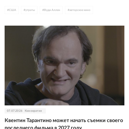
#
США
#
утраты
#
Вуди Аллен
#
авторское кино
07.07.2026
Кинократия
Квентин Тарантино может начать съемки своего
последнего фильма в 2027 году