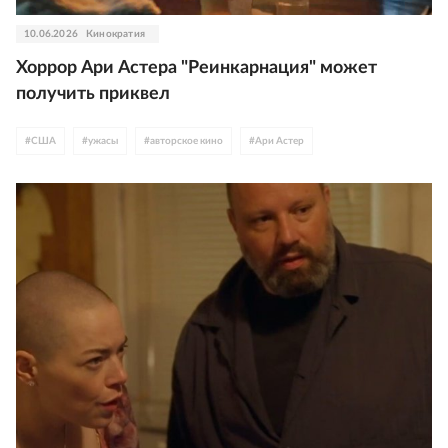
10.06.2026
Кинократия
Хоррор Ари Астера "Реинкарнация" может
получить приквел
#
США
#
ужасы
#
авторское кино
#
Ари Астер