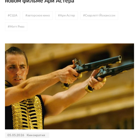
новом фильме Ари Астера
#
США
#
авторское кино
#
Ари Астер
#
Скарлетт Йоханссон
#
Мэтт Ривз
05.05.2026
Кинократия