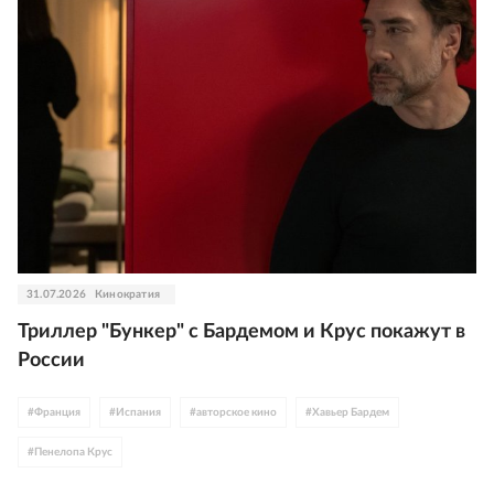
31.07.2026
Кинократия
Триллер "Бункер" с Бардемом и Крус покажут в
России
#
Франция
#
Испания
#
авторское кино
#
Хавьер Бардем
#
Пенелопа Крус