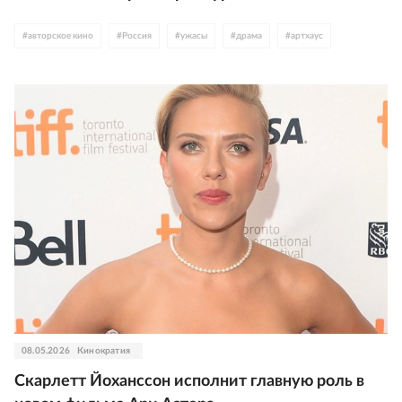
#
авторское кино
#
Россия
#
ужасы
#
драма
#
артхаус
08.05.2026
Кинократия
Скарлетт Йоханссон исполнит главную роль в