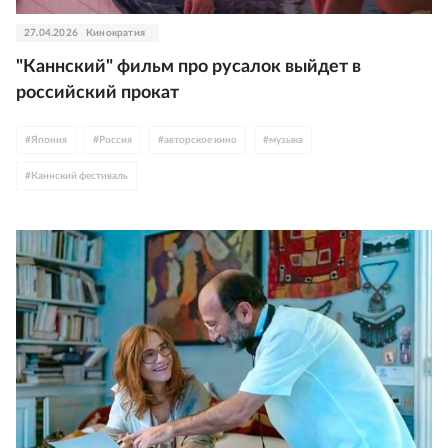
27.04.2026
Кинократия
"Каннский" фильм про русалок выйдет в
российский прокат
#
Япония
#
Россия
#
авторское кино
#
музыка
#
Каннский фестиваль