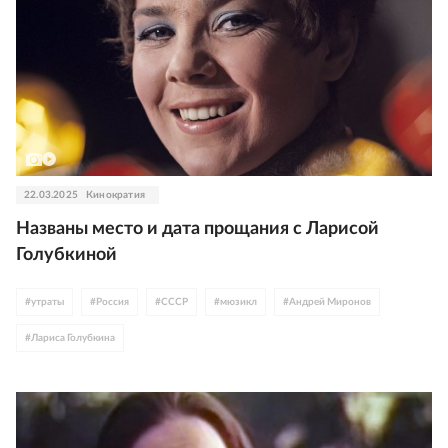
22.03.2025
Кинократия
Названы место и дата прощания с Ларисой
Голубкиной
#
утраты
#
Россия
#
СССР
#
мюзикл
#
Андрей Миронов
#
Лариса Голубкина