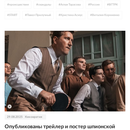
#
происшествия
#
скандалы
#
Аглая Тарасова
#
Россия
#
ВГТРК
#
START
#
Павел Прилучный
#
Кристина Асмус
#
Виталия Корниенко
#
Анна Чиповская
#
Иван Охлобыстин
#
Андрей Миронов
#
Ольга Дибцева
#
Дмитрий Нагиев
#
Софья Зайка
#
Клим Шипенко
#
фото
#
Милош Бикович
#
комедия
29.08.2025
Кинократия
Опубликованы трейлер и постер шпионской