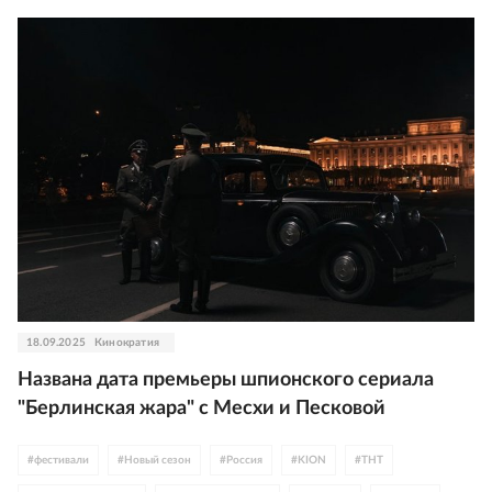
#
Лариса Долина
#
Боярские
#
Максим Аверин
18.09.2025
Кинократия
Названа дата премьеры шпионского сериала
"Берлинская жара" с Месхи и Песковой
#
фестивали
#
Новый сезон
#
Россия
#
KION
#
ТНТ