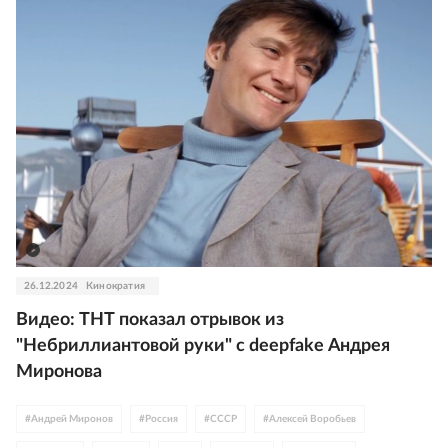
26.12.2024
Кинократия
Видео: ТНТ показал отрывок из
"Небриллиантовой руки" с deepfake Андрея
Миронова
#
Андрей Миронов
#
Россия
#
СССР
#
Алексей Воробьев