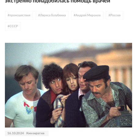
экстренно понадобилась помощь врачей
#
происшествия
#
Лариса Голубкина
#
Андрей Миронов
#
Россия
#
СССР
16.10.2024
Кинократия