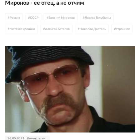
Миронов - ее отец, а не отчим
#
Россия
#
СССР
#
Евгений Миронов
#
Лариса Голубкина
#
светская хроника
#
Алексей Баталов
#
Николай Досталь
#
странное
#
ВГТРК
#
Елена Ханга
#
интернет
#
видео
#
Андрей Миронов
26.05.2021
Кинократия