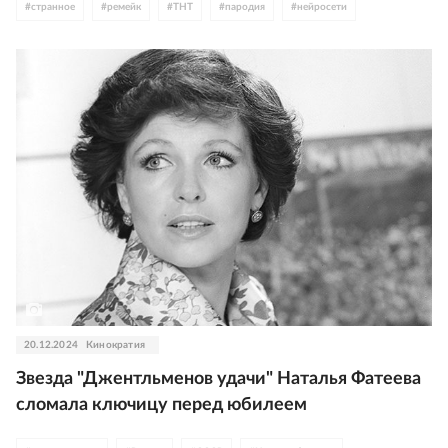
#
странное
#
ремейк
#
ТНТ
#
пародия
#
нейросети
#
комедия
#
Новый год
#
трэш
#
видео
20.12.2024
Кинократия
Звезда "Джентльменов удачи" Наталья Фатеева
сломала ключицу перед юбилеем