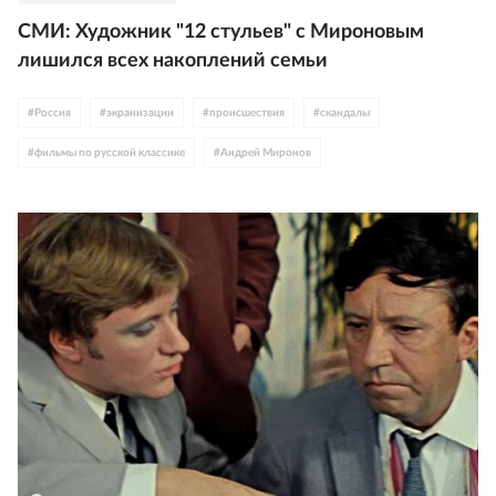
СМИ: Художник "12 стульев" с Мироновым
лишился всех накоплений семьи
#
Россия
#
экранизации
#
происшествия
#
скандалы
#
фильмы по русской классике
#
Андрей Миронов