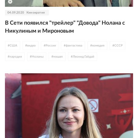
04.09.2020
Кинократия
В Сети появился "трейлер" "Довода" Нолана с
Никулиным и Мироновым
#
США
#
видео
#
Россия
#
фантастика
#
комедия
#
СССР
#
пародия
#
Ноланы
#
мэшап
#
Леонид Гайдай
#
Андрей Миронов