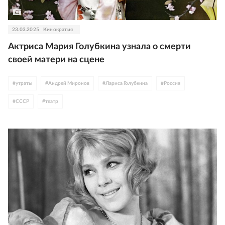
23.03.2025
Кинократия
Актриса Мария Голубкина узнала о смерти
своей матери на сцене
#
утраты
#
Андрей Миронов
#
Лариса Голубкина
#
Россия
#
СССР
#
театр