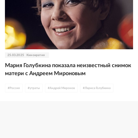
25.03.2025
Кинократия
Мария Голубкина показала неизвестный снимок
матери с Андреем Мироновым
#
Россия
#
утраты
#
Андрей Миронов
#
Лариса Голубкина