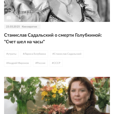
23.03.2025
Кинократия
Станислав Садальский о смерти Голубкиной:
"Счет шел на часы"
#
утраты
#
Лариса Голубкина
#
Станислав Садальский
#
Андрей Миронов
#
Россия
#
СССР