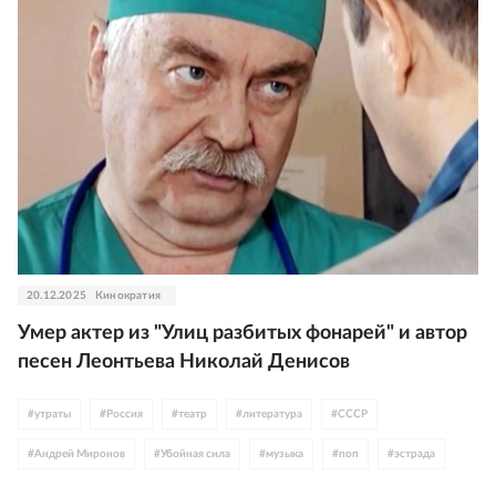
20.12.2025
Кинократия
Умер актер из "Улиц разбитых фонарей" и автор
песен Леонтьева Николай Денисов
#
утраты
#
Россия
#
театр
#
литература
#
СССР
#
Андрей Миронов
#
Убойная сила
#
музыка
#
поп
#
эстрада
#
Валерий Леонтьев
#
Глухарь
#
Людмила Гурченко
#
Эдита Пьеха