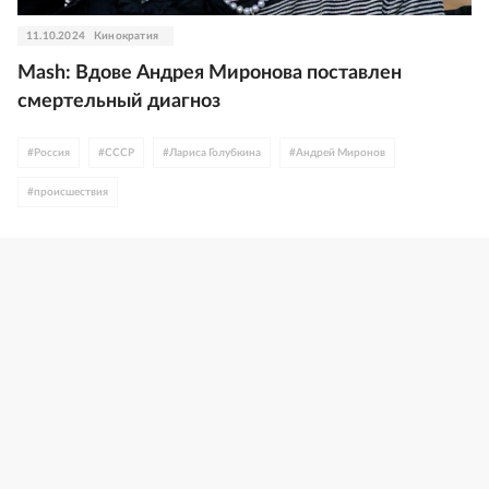
11.10.2024
Кинократия
Mash: Вдове Андрея Миронова поставлен
смертельный диагноз
#
Россия
#
СССР
#
Лариса Голубкина
#
Андрей Миронов
#
происшествия