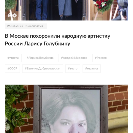
25.03.2025
Кинократия
В Москве похоронили народную артистку
России Ларису Голубкину
#
утраты
#
Лариса Голубкина
#
Андрей Миронов
#
Россия
#
СССР
#
Евгения Добровольская
#
театр
#
мюзикл