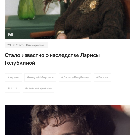
23.03.2025
Кинократия
Стало известно о наследстве Ларисы
Голубкиной
#
утраты
#
Андрей Миронов
#
Лариса Голубкина
#
Россия
#
СССР
#
светская хроника