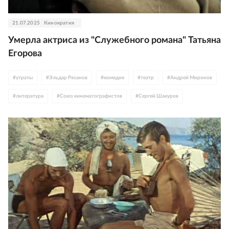
21.07.2025
Кинократия
Умерла актриса из "Служебного романа" Татьяна
Егорова
#
утраты
#
Эльдар Рязанов
#
комедия
#
театр
#
Андрей Миронов
#
литература
#
Союз кинематографистов
#
Сергей Шакуров