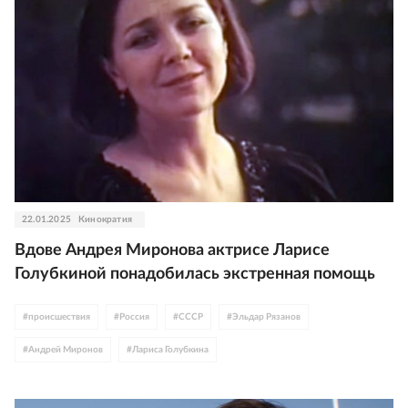
22.01.2025
Кинократия
Вдове Андрея Миронова актрисе Ларисе
Голубкиной понадобилась экстренная помощь
#
происшествия
#
Россия
#
СССР
#
Эльдар Рязанов
#
Андрей Миронов
#
Лариса Голубкина