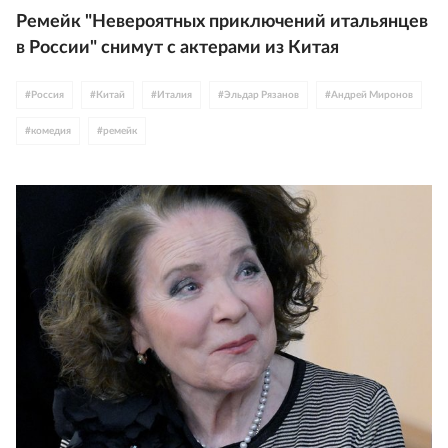
Ремейк "Невероятных приключений итальянцев
в России" снимут с актерами из Китая
#
Россия
#
Китай
#
Италия
#
Эльдар Рязанов
#
Андрей Миронов
#
комедия
#
ремейк