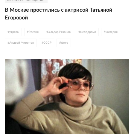
В Москве простились с актрисой Татьяной
Егоровой
#
утраты
#
Россия
#
Эльдар Рязанов
#
мелодрама
#
комедия
#
Андрей Миронов
#
СССР
#
фото