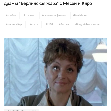
драмы "Берлинская жара" с Месхи и Кяро
#
трейлер
#
триллер
#
шпионские фильмы
#
Гела Месхи
#
Кирилл Кяро
#
постер
#
ИРИ
#
Россия
#
Андрей Мерзликин
#
Андрей Миронов
#
Виталий Кищенко
#
Даниил Страхов
#
ТНТ
#
KION
24.07.2025
Кинократия