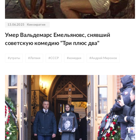
13.06.2025
Кинократия
Умер Вальдемарс Емельяновс, снявший
советскую комедию "Три плюс два"
#
утраты
#
Латвия
#
СССР
#
комедия
#
Андрей Миронов