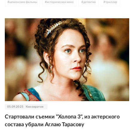
#
шпионские фильмы
#
историческое кино
#
детектив
#
триллер
#
Гела Месхи
#
Кирилл Кяро
#
Андрей Мерзликин
#
Виталий Кищенко
#
Борис Каморзин
#
Даниил Страхов
#
Андрей Миронов
#
Анна Пескова
05.09.2025
Кинократия
Стартовали съемки "Холопа 3", из актерского
состава убрали Аглаю Тарасову