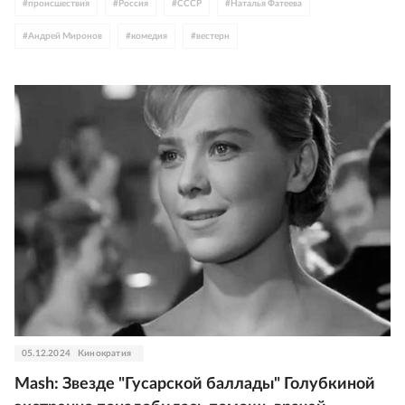
#
происшествия
#
Россия
#
СССР
#
Наталья Фатеева
#
Андрей Миронов
#
комедия
#
вестерн
05.12.2024
Кинократия
Mash: Звезде "Гусарской баллады" Голубкиной