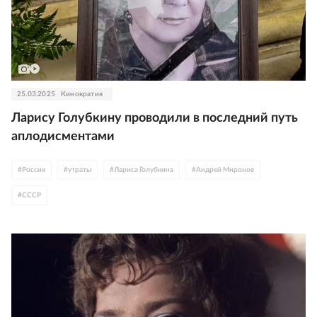
25.03.2025
Кинократия
Ларису Голубкину проводили в последний путь
аплодисментами
#
Россия
#
утраты
#
Лариса Голубкина
#
Андрей Миронов
#
СССР