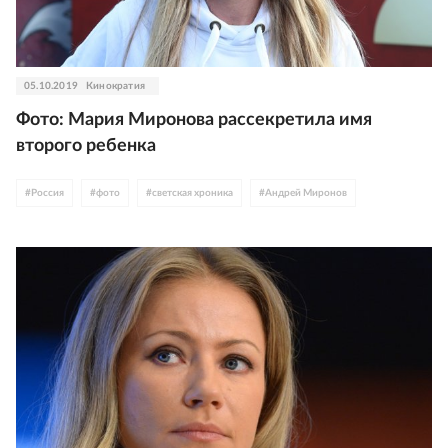
05.10.2019
Кинократия
Фото: Мария Миронова рассекретила имя
второго ребенка
#
Россия
#
фото
#
светская хроника
#
Андрей Миронов