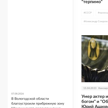
"терпимо"
#
СССР
#
происш
#
Александр Сокуров
15.04.2023
Кинокр
07.08.2026
Умер актер и
В Вологодской области
богом" и "О
благоустроили прибрежную зону
Юрий Аших