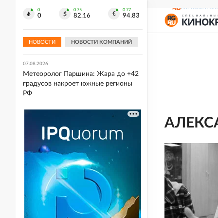
СВЕЖИЙ НОМ
0
0.75
0.77
07.08.2026
0
82.16
94.83
Удар по амбициям: Суд США
заблокировал строительство
бального зала Трампа в Белом доме
НОВОСТИ
НОВОСТИ КОМПАНИЙ
07.08.2026
Метеоролог Паршина: Жара до +42
градусов накроет южные регионы
РФ
АЛЕКС