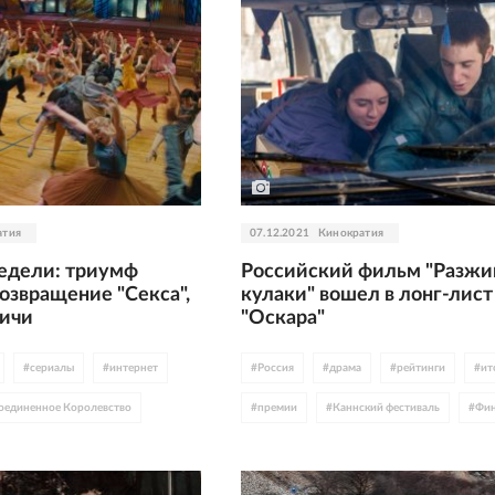
атия
07.12.2021
Кинократия
едели: триумф
Российский фильм "Разжи
озвращение "Секса",
кулаки" вошел в лонг-лист
Ричи
"Оскара"
#
сериалы
#
интернет
#
Россия
#
драма
#
рейтинги
#
ит
оединенное Королевство
#
премии
#
Каннский фестиваль
#
Фин
ты
#
комедия
#
СССР
#
Юра Борисов
#
Александр Сокуров
ргерои
#
Netflix
#
HBO
#
Скандинавия