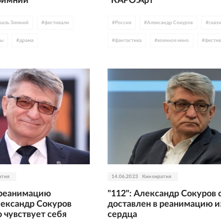
Зимний"
"КАРО.Арт"
валь Зимний
#
фестивали
#
Россия
#
Александр Сокуров
#
сказк
сы
#
драма
#
фантастика
#
военное кино
#
фести
#
Антон Кузнецов
#
Албания
#
Кирилл Серебренников
ладший
#
мелодрама
#
якутское кино
#
спорт
#
Амаду Мамадаков
#
фолк
#
фантастика
атия
14.06.2023
Кинократия
#
Михалковы
 реанимацию
"112": Александр Сокуров 
Валентина Мазунина
ександр Сокуров
доставлен в реанимацию и
 чувствует себя
сердца