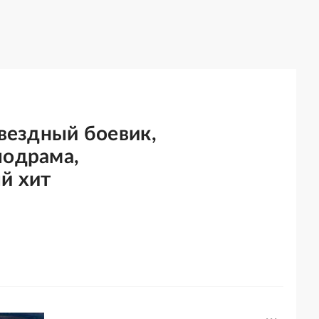
звездный боевик,
лодрама,
й хит