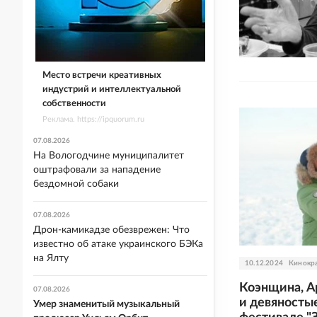
Место встречи креативных
индустрий и интеллектуальной
собственности
Реклама. https://ipquorum.ru
07.08.2026
На Вологодчине муниципалитет
оштрафовали за нападение
бездомной собаки
07.08.2026
Дрон-камикадзе обезврежен: Что
известно об атаке украинского БЭКа
на Ялту
10.12.2024
Кинокр
Коэнщина, Ар
07.08.2026
и девяностые
Умер знаменитый музыкальный