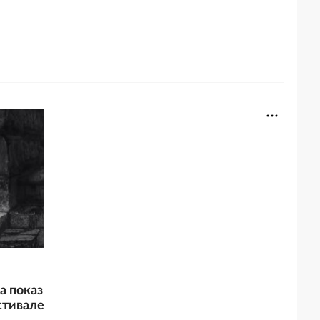
а показ
стивале