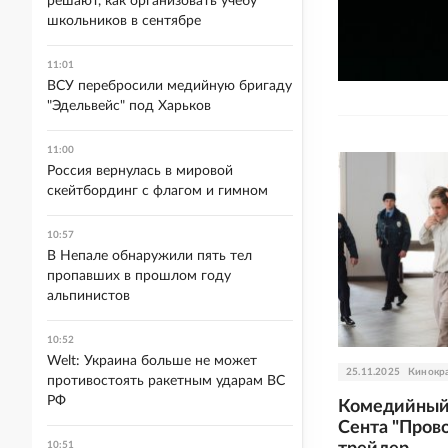
решают, как организовать учебу
школьников в сентябре
11:01
ВСУ перебросили медийную бригаду
"Эдельвейс" под Харьков
11:00
Россия вернулась в мировой
скейтбординг с флагом и гимном
10:57
В Непале обнаружили пять тел
пропавших в прошлом году
альпинистов
10:52
Welt: Украина больше не может
25.11.2025
Кинокр
противостоять ракетным ударам ВС
РФ
Комедийный 
Сента "Пров
10:51