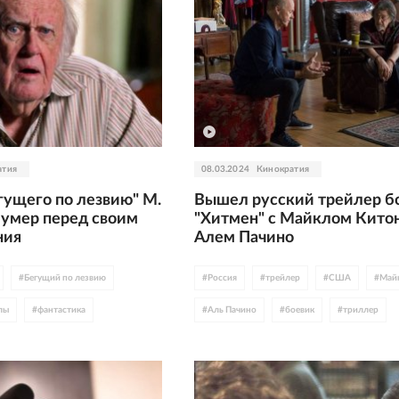
атия
08.03.2024
Кинократия
гущего по лезвию" М.
Вышел русский трейлер б
умер перед своим
"Хитмен" с Майклом Кито
ния
Алем Пачино
#
Бегущий по лезвию
#
Россия
#
трейлер
#
США
#
Май
лы
#
фантастика
#
Аль Пачино
#
боевик
#
триллер
ика
#
Планета обезьян
#
кинотеатры
#
TIFF
 склепа
#
театр