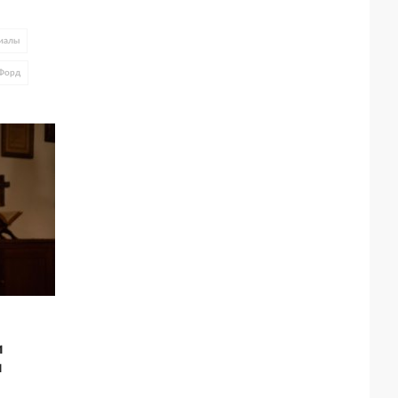
иалы
Форд
и
и