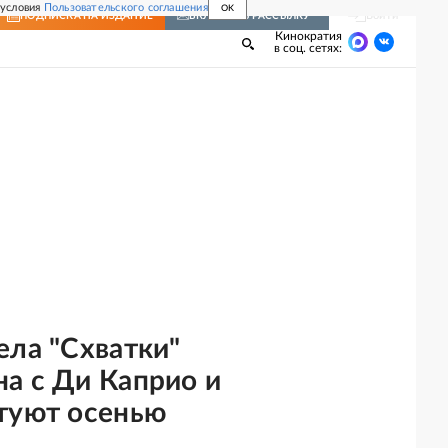
 условия
Пользовательского соглашения
OK
Войти
ПОДПИСКА
НА ИЗДАНИЕ
ВКЛЮЧИТЬ РАССЫЛКУ
Кинократия
в соц. сетях:
ела "Схватки"
а с Ди Каприо и
туют осенью