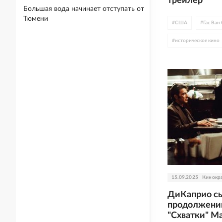
трейлер
Большая вода начинает отступать от
Тюмени
#
США
#
Гас Ван
#
историческое кино
#
Скарсгорды
#
В
15.09.2025
Кинокр
ДиКаприо сы
продолжении
"Схватки" М