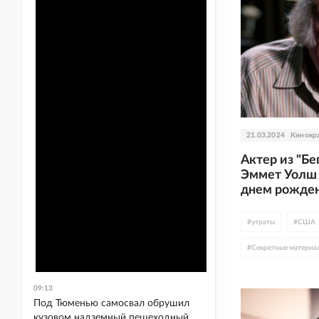
21.03.2024
Кинокр
Актер из "Бе
Эммет Уолш 
днем рожде
#
утраты
#
США
#
Секретные материа
#
сериалы
#
мист
09:13
#
HBO
#
Байки из
Под Тюменью самосвал обрушил
кузовом надземный пешеходный