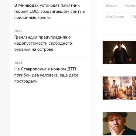
В Минводах установят памятник
#
Россия
#
кинот
героям СВО, воздвигавшим сбитые
#
Аль Пачино
#
Д
поклонные кресты
#
мистика
#
трил
10:29
Гренландия предупредила о
недопустимости свободного
бурения на острове
10:05
На Ставрополье в ночном ДТП
погибли два человека, еще двое
пострадали