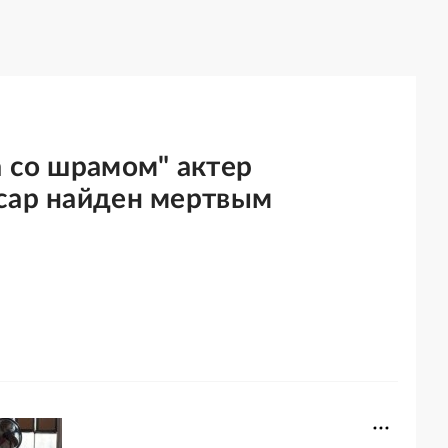
а со шрамом" актер
сар найден мертвым
а