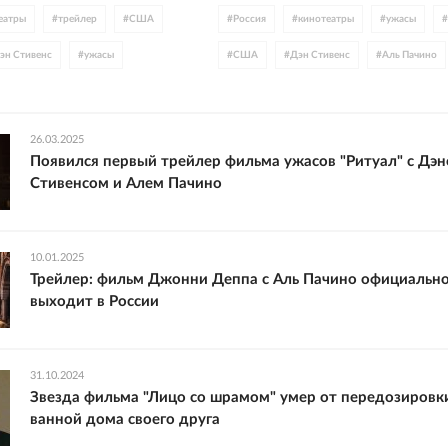
еатры
#
трейлер
#
США
#
Россия
#
кинотеатры
#
ужасы
#
эн Стивенс
#
ужасы
#
США
#
Дэн Стивенс
#
Аль Пачино
лер
#
постер
#
трейлер
#
Сумерки
#
Очень странны
26.03.2025
Появился первый трейлер фильма ужасов "Ритуал" с Дэ
Стивенсом и Алем Пачино
10.01.2025
Трейлер: фильм Джонни Деппа с Аль Пачино официальн
выходит в России
31.10.2024
Звезда фильма "Лицо со шрамом" умер от передозировк
ванной дома своего друга