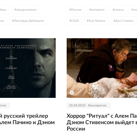
Манн
#
продолжение
#
Россия
#
интернет
#
ужасы
#
по
нал
#
Леонардо ДиКаприо
#
США
#
Аль Пачино
#
Дэн Стивенс
#
Остин Батлер
#
Аль Пачино
#
мистика
#
Вэл Килмер
#
боевик
атия
25.04.2025
Кинократия
 русский трейлер
Хоррор "Ритуал" с Алем Па
 Алем Пачино и Дэном
Дэном Стивенсом выйдет 
России