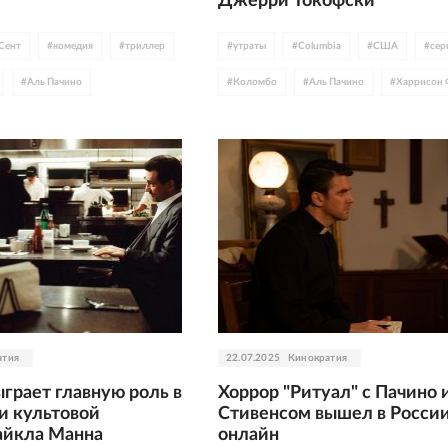
Джерри Токофски
 Сент
#
комедия
#
триллер
#
утраты
#
Columbia
#
США
#
сер
#
Аль Пачино
#
Коломбо
#
Аль Пачино
#
Харрисон 
енецианский фестиваль
атия
22.07.2025
Кинократия
грает главную роль в
Хоррор "Ритуал" с Пачино 
 культовой
Стивенсом вышел в Росси
айкла Манна
онлайн