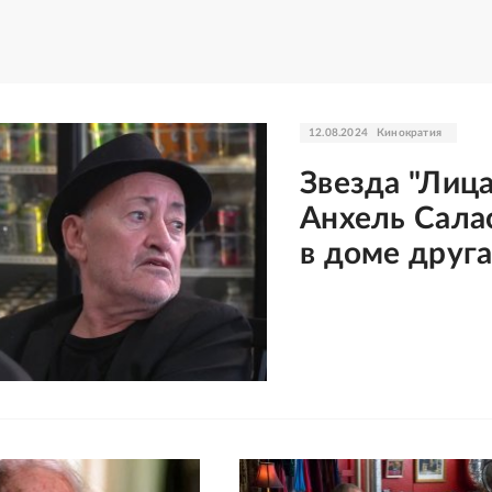
12.08.2024
Кинократия
Звезда "Лиц
Анхель Сала
в доме друг