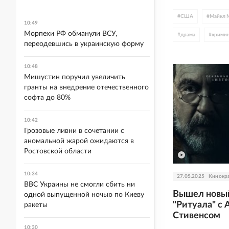
#
США
#
Майкл 
10:49
Морпехи РФ обманули ВСУ,
#
драма
#
крими
переодевшись в украинскую форму
#
Адам Драйвер
10:48
#
Роберт Де Ниро
Мишустин поручил увеличить
гранты на внедрение отечественного
#
WB Discovery
софта до 80%
10:42
Грозовые ливни в сочетании с
аномальной жарой ожидаются в
Ростовской области
10:34
27.05.2025
Кинокр
ВВС Украины не смогли сбить ни
Вышел новый
одной выпущенной ночью по Киеву
"Ритуала" с
ракеты
Стивенсом
10:30