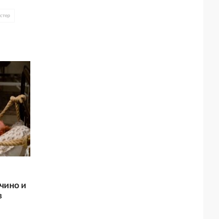
стер
чино и
в