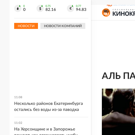
СВЕЖИЙ НОМ
0
0.75
0.77
0
82.16
94.83
НОВОСТИ
НОВОСТИ КОМПАНИЙ
АЛЬ П
11:08
Несколько районов Екатеринбурга
остались без воды из-за паводка
11:02
На Херсонщине и в Запорожье