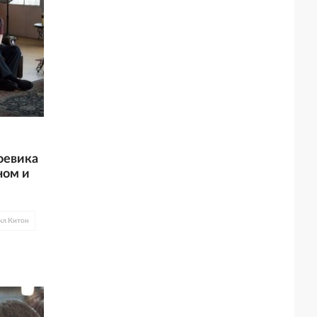
оевика
ном и
кл Китон