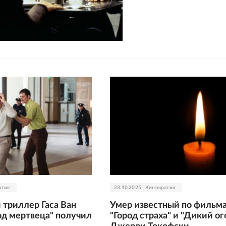
атия
23.10.2025
Кинократия
триллер Гаса Ван
Умер известный по фильм
од мертвеца" получил
"Город страха" и "Дикий ог