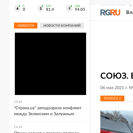
СВЕЖИЙ НОМЕР
Р
0
0.47
0.86
0
81.4
94.05
Вл
НОВОСТИ
НОВОСТИ КОМПАНИЙ
СОЮЗ. 
06 мая 2021 г. 
ПОЛОСА
1
11:23
"Страна.ua" заподозрила конфликт
между Зеленским и Залужным
11:14