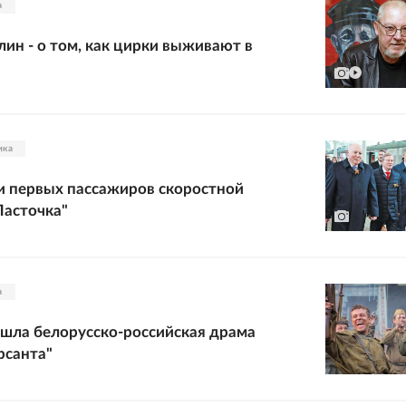
а
ин - о том, как цирки выживают в
ика
и первых пассажиров скоростной
Ласточка"
а
шла белорусско-российская драма
рсанта"