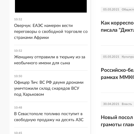
05.05.2021
Общест
10:52
Как корреспо
Оверчук: ЕАЭС намерен вести
писала "Дик
переговоры о свободной торговле со
странами Африки
10:52
Женщину отправили в тюрьму из-за
05.05.2021
Культур
необычного имени для сына
Российско-бе
10:50
рамках ММК
Офицер Тич: ВС РФ двумя дронами
уничтожили склад снарядов ВСУ
под Харьковом
30.04.2021
Власть
10:48
В Севастополе топливо поступит в
Новый посол 
свободную продажу на десять АЗС
грамоты гла
10:45