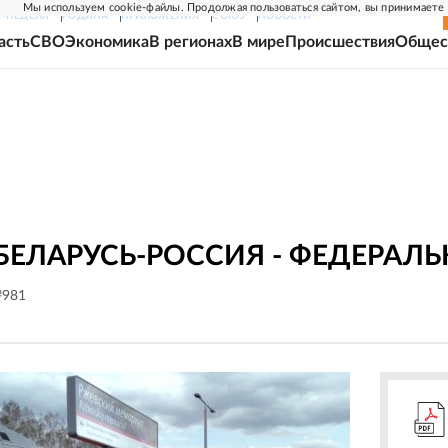
Мы используем cookie-файлы. Продолжая пользоваться сайтом, вы принимаете
Г-НЕДЕЛЯ
РОДИНА
ПРИЛОЖЕНИЯ
СОЮЗ
НОВОСТИ
асть
СВО
Экономика
В регионах
В мире
Происшествия
Общес
БЕЛАРУСЬ-РОССИЯ - ФЕДЕРАЛ
№981