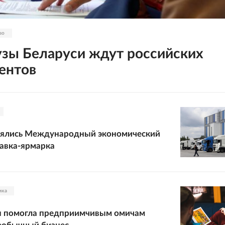
во
узы Беларуси ждут российских
ентов
оялись Международный экономический
авка-ярмарка
ика
я помогла предприимчивым омичам