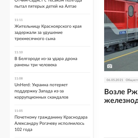
Отчим-садист с тесаком полгода
пытал пятерых детей на Алтае
11:11
Жительницу Красноярского края
задержали за удушение
трехмесячного сына
11:10
В Белгороде из-за удара дрона
ранены три человека
11:08
06.05.2021
Общест
UnHerd: Украина потеряет
Возле Рж
поддержку Запада из-за
коррупционных скандалов
железнод
11:05
Почетному гражданину Краснодара
Александру Рогачеву исполнилось
102 года