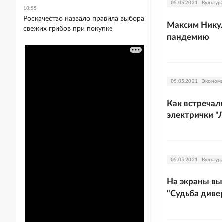
05.05.2021
Культур
10:55
Роскачество назвало правила выбора
Максим Никул
свежих грибов при покупке
пандемию
05.05.2021
Эконом
Как встречал
электрички "
05.05.2021
Культур
На экраны вы
"Судьба диве