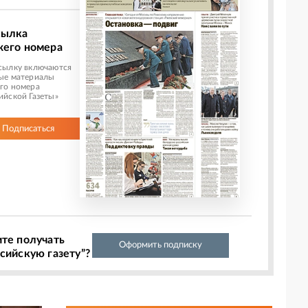
сылка
жего номера
сылку включаются
ые материалы
го номера
ийской Газеты»
Подписаться
ите получать
Оформить подписку
сийскую газету”?