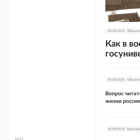
05.05.2021
Общест
Как в в
госунив
05.05.2021
Общест
Вопрос читат
жизни россия
05.05.2021
Культур
10:11