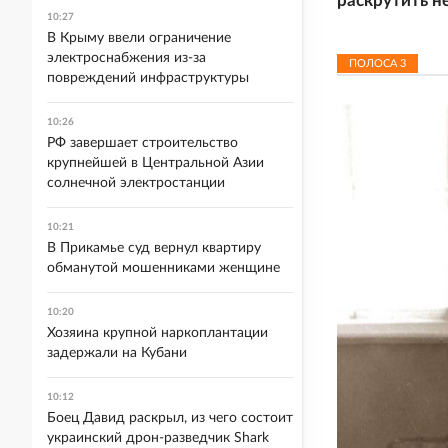
раскрутить н
10:27
В Крыму ввели ограничение
электроснабжения из-за
ПОЛОСА
3
повреждений инфраструктуры
10:26
РФ завершает строительство
крупнейшей в Центральной Азии
солнечной электростанции
10:21
В Прикамье суд вернул квартиру
обманутой мошенниками женщине
10:20
Хозяина крупной наркоплантации
задержали на Кубани
10:12
Боец Давид раскрыл, из чего состоит
украинский дрон-разведчик Shark