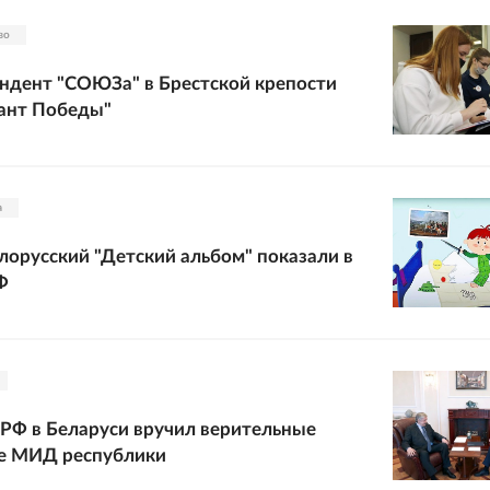
во
ндент "СОЮЗа" в Брестской крепости
тант Победы"
а
лорусский "Детский альбом" показали в
Ф
РФ в Беларуси вручил верительные
ве МИД республики