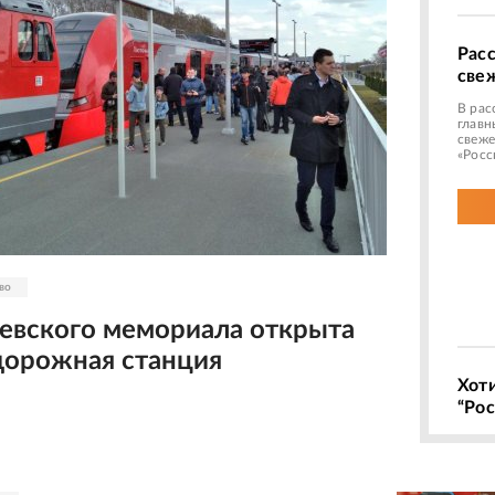
Рас
све
В рас
главн
свеже
«Росс
во
евского мемориала открыта
орожная станция
Хот
“Рос