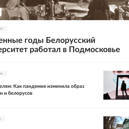
во
оенные годы Белорусский
ерситет работал в Подмосковье
во
елям: Как пандемия изменила образ
н и белорусов
а